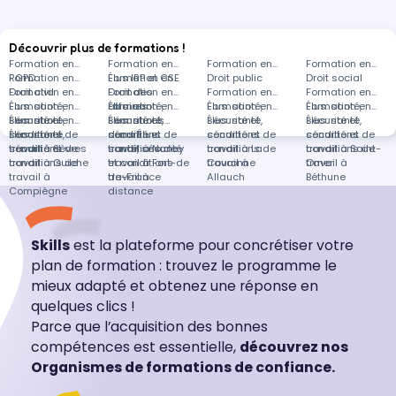
de travail
Découvrir plus de formations !
Formation en
Formation en
Formation en
Formation en
RGPD
Formation en
Élus IRP et CSE
Formation en
Droit public
Droit social
Droit civil
Formation en
Droit des
Formation en
Formation en
Formation en
Élus: santé,
Formation en
affaires
Élus: santé,
Formation en
Élus: santé,
Formation en
Élus: santé,
Formation en
sécurité et
Élus: santé,
Formation en
sécurité et
Élus: santé,
Formations
sécurité et
Élus: santé,
sécurité et
Élus: santé,
conditions de
sécurité et
Élus: santé,
conditions de
sécurité et
dans Élus:
conditions de
sécurité et
conditions de
sécurité et
travail à Sèvres
conditions de
sécurité et
travail à Nancy
conditions de
santé, sécurité
travail à La
conditions de
travail à Saint-
conditions de
travail à Guiche
conditions de
travail à Fort-
et conditions de
Couronne
travail à
Omer
travail à
travail à
de-France
travail à
Allauch
Béthune
Compiègne
distance
Skills
est la plateforme pour concrétiser votre
plan de formation : trouvez le programme le
mieux adapté et obtenez une réponse en
quelques clics !
Parce que l’acquisition des bonnes
compétences est essentielle,
découvrez nos
Organismes de formations de confiance.