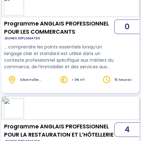
professionnel. Participer à des négociations. Etre
à l'aise dans un restaurant, hôt…
Programme ANGLAIS PROFESSIONNEL
0
POUR LES COMMERCANTS
JEUNES DIPLOMATES
… comprendre les points essentiels lorsqu’un
langage clair et standard est utilisé dans un
contexte professionnel spécifique aux métiers du
commerce, de l’immobilier et des services aux
clients. Il sera capable de tenir une conversation
simple en
anglais
professionnel, même sans
Albertville
> 0€ HT
15 heures
(73)
préparation, et maîtrisera mieux la grammaire et
la conjugaison anglaises. Organisation de la
formation : 15 heures de cours avec un
professeur pour un apprentissage guidé et
personnalisé. 10 heures de cours en E-learn…
Programme ANGLAIS PROFESSIONNEL
4
POUR LA RESTAURATION ET L’HÔTELLERIE