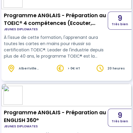
Programme ANGLAIS - Préparation au
9
TOEIC® 4 compétences (Ecouter,
Très bien
JEUNES DIPLOMATES
Parler, Lire et Ecrire)
À l'issue de cette formation, l'apprenant aura
toutes les cartes en mains pour réussir sa
certification TOEIC®. Leader de l'industrie depuis
plus de 40 ans, le programme TOEIC® est la
référence en matière d’évaluation des
compétences en langue
anglais
e utilisée dans
Albertville
> 0€ HT
20 heures
(73)
un contexte professionnel. Les tests TOEIC® sont
utilisés par plus de 14 000 entreprises, organismes
gouvernementaux et programmes
d’apprentissage dans plus de 160 pays dans le
monde.
Programme ANGLAIS - Préparation au
9
ENGLISH 360°
Très bien
JEUNES DIPLOMATES