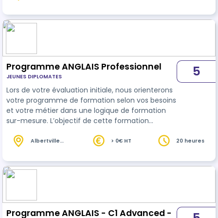
(73)
aussi une meilleure maitrise de la grammaire et
de la conjugaison anglaise. Le stagiaire aura 10
heures de cours avec un professeur et 10 heures
de cours en E-learning. Selon le niveau atteint, le…
Programme ANGLAIS Professionnel
5
JEUNES DIPLOMATES
Lors de votre évaluation initiale, nous orienterons
votre programme de formation selon vos besoins
et votre métier dans une logique de formation
sur-mesure. L’objectif de cette formation
d’
anglais
est de vous apporter plus d’aisance en
milieu professionnel tant dans la communication
Albertville
> 0€ HT
20 heures
(73)
orale que dans la communication écrite. À l'issue
de cette formation, l'apprenant aura toutes les
cartes en mains pour être plus à l'aise dans sa vie
professi…
Programme ANGLAIS - C1 Advanced -
5