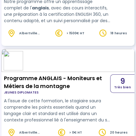
Notre programme offre un apprentissage
complet de l'
anglais
, avec des cours interactifs,
une préparation à la certification ENGLISH 360, un
contenu adapté, et un suivi personnalisé par des
formateurs natifs, garantissant une maîtrise
linguistique et la réussite de l'examen.
Albertville
> 1500€ HT
18 heures
(73)
Programme ANGLAIS - Moniteurs et
9
Métiers de la montagne
Très bien
JEUNES DIPLOMATES
A l'issue de cette formation, le stagiaire saura
comprendre les points essentiels quand un
langage clair et standard est utilisé dans un
contexte professionnel lié à l'enseignement du ski
et il saura tenir une conversation en
anglais
professionnel simple sans préparation. Il aura
Albertville
> 0€ HT
20 heures