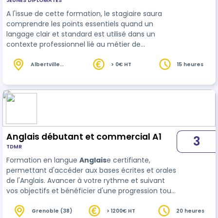
JEUNES DIPLOMATES
A l'issue de cette formation, le stagiaire saura
comprendre les points essentiels quand un
langage clair et standard est utilisé dans un
contexte professionnel lié au métier de
l'hôtellerie et restauration, il saura tenir une
conversation en
anglais
professionnel simple
Albertville
> 0€ HT
15 heures
(73)
sans préparation. Il aura aussi une meilleure
maitrise de la grammaire et de la conjugaison
anglaise. Le stagiaire aura 15 heures de cours
avec un professeur et 10 heures de cours en E-
learning. PERFECTIONNER SA COMPRÉHENS…
Anglais débutant et commercial A1
3
TDMR
Formation en langue
Anglais
e certifiante,
permettant d'accéder aux bases écrites et orales
de l'Anglais. Avancer à votre rythme et suivant
vos objectifs et bénéficier d'une progression tout
au long de votre formation Formation
individualisée à partir d'un positionnement in…
Grenoble (38)
> 1200€ HT
20 heures