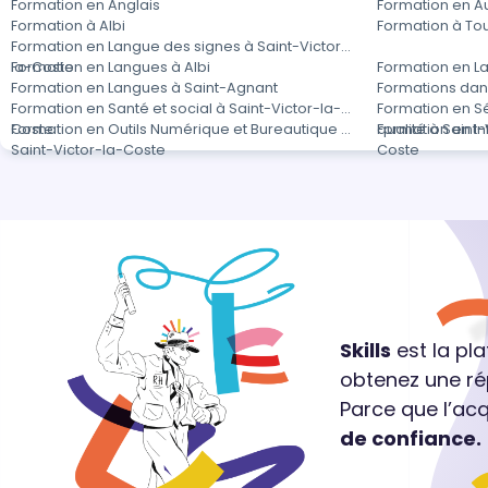
Formation en Anglais
Formation en A
Formation à Albi
Formation à To
Formation en Langue des signes à Saint-Victor-
la-Coste
Formation en Langues à Albi
Formation en L
Formation en Langues à Saint-Agnant
Formations dan
Formation en Santé et social à Saint-Victor-la-
Formation en Sé
Coste
Formation en Outils Numérique et Bureautique à
qualité à Saint
Formation en In
Saint-Victor-la-Coste
Coste
Skills
est la pl
obtenez une ré
Parce que l’ac
de confiance.