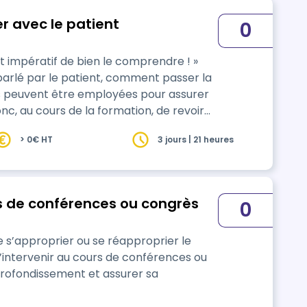
 avec le patient
0
est impératif de bien le comprendre ! »
 parlé par le patient, comment passer la
es peuvent être employées pour assurer
 avec un patient, sa famille, réaliser
> 0€ HT
3 jours | 21 heures
in.
ors de conférences ou congrès
0
de s’approprier ou se réapproprier le
’intervenir au cours de conférences ou
rofondissement et assurer sa