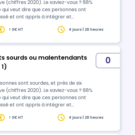
ive (chiffres 2020). Le saviez-vous ? 88%
ce qui veut dire que ces personnes ont
ssé et ont appris à intégrer et
çaise. Ainsi, de plus en plus de soignants
> 0€ HT
4 jours | 28 heures
nes dès leur formation initiale. La
ts sourds ou malentendants
0
 1)
sonnes sont sourdes, et près de six
ive (chiffres 2020). Le saviez-vous ? 88%
ce qui veut dire que ces personnes ont
ssé et ont appris à intégrer et
çaise. Ainsi, de plus en plus de soignants
> 0€ HT
4 jours | 28 heures
nes dès leur formation initiale. La