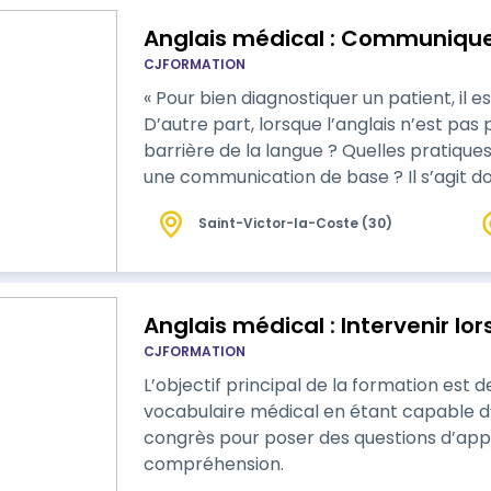
Anglais médical : Communiquer
CJFORMATION
« Pour bien diagnostiquer un patient, il 
D’autre part, lorsque l’anglais n’est pas
barrière de la langue ? Quelles pratiqu
une communication de base ? Il s’agit donc, au cours de la formation, de revoir
certaines bases afin de bien communiquer
Saint-Victor-la-Coste (30)
l’enquête médicale et le diagnostic de so
Anglais médical : Intervenir l
CJFORMATION
L’objectif principal de la formation est 
vocabulaire médical en étant capable d
congrès pour poser des questions d’app
compréhension.