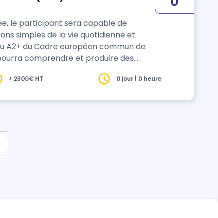
0
ée, le participant sera capable de
ons simples de la vie quotidienne et
eau A2+ du Cadre européen commun de
questions sur des sujets familiers, et
> 2300€ HT
0 jour | 0 heure
ation permettra
 soi…