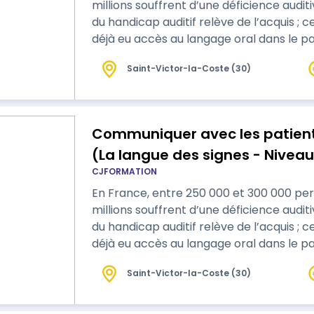
millions souffrent d’une déficience audit
du handicap auditif relève de l’acquis ; 
déjà eu accès au langage oral dans le pa
reproduire les attitudes de la langue fran
Saint-Victor-la-Coste (30)
sont formés à l’usage de la langue des sig
formation vise à vous accomp…
Communiquer avec les patien
(La langue des signes - Niveau
CJFORMATION
En France, entre 250 000 et 300 000 per
millions souffrent d’une déficience audit
du handicap auditif relève de l’acquis ; 
déjà eu accès au langage oral dans le pa
reproduire les attitudes de la langue fran
Saint-Victor-la-Coste (30)
sont formés à l’usage de la langue des sig
formation vise à vous accomp…