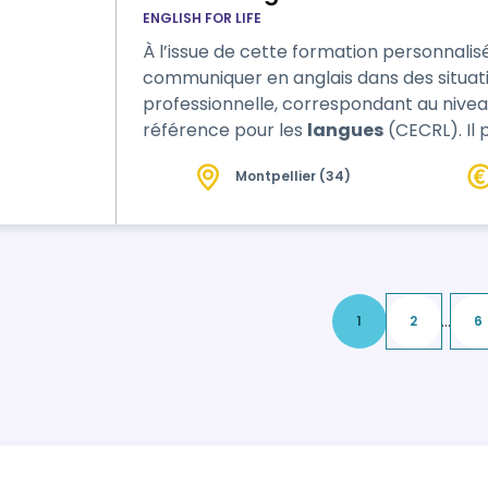
ENGLISH FOR LIFE
À l’issue de cette formation personnalis
communiquer en anglais dans des situati
professionnelle, correspondant au niv
référence pour les
langues
(CECRL). Il pourra comprendre et produire des
phrases courtes, poser et répondre à des 
Montpellier (34)
participer à des échanges basiques avec aisance. Cette form
également de renforcer la confiance en
...
1
2
6