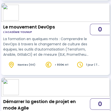
distance, avec un programme et une qualité
pédagogique identiques. > Formation i…
Le mouvement DevOps
0
L'ACADÉMIE YOUNUP
La formation en quelques mots : Comprendre le
DevOps à travers le changement de culture des
équipes, les outils d’automatisation (Terraform,
Ansible, GitlabCI) et de mesure (ELK, Prometheus)
ainsi que l’implication de l’amélioration continue.
Répartition : > Théorie : 85% > Pratique : 15% Cette
Nantes (44)
> 800€ HT
1 jour | 7
heures
formation est disponible en présentiel ou à
distance, avec un programme et une qualité
pédagogique identiques. > Formation inter-
entreprise : pré-inscription en ligne ou
contactez-nous : formation@younup…
Démarrer la gestion de projet en
0
mode Agile