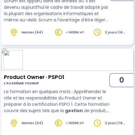
Scrum est apparu dans les années 90. Il est
devenu aujourd’hui le cadre de travail adopté par
la plupart des organisations informatiques et
même au-delà. Scrum a l’avantage d’être léger
(3 rôles, 4 événements 3 artefacts) mais difficile
à mettre en place. C’est notamment au Scrum
Nantes (44)
> 1490€ HT
2 jours | 14
heures
Master que revient la responsabilité de mettre en
place ce cadre. Cette formation va donc vous
permettra d’une part d’appréhender ce nouveau
rôle et d’autre part de vous préparer à la
certification PSMI de scrum.org
Product Owner · PSPO1
0
L'ACADÉMIE YOUNUP
La formation en quelques mots : Appréhender le
rôle et les responsabilités du Product Owner et
préparer à la certification PSPO 1. Cette formation
couvre des sujets tels que la
gestion
de produit,
la création de valeur, et la priorisation du backlog.
Répartition : > Théorie : 55% > Pratique : 45% Cette
Nantes (44)
> 1400€ HT
2 jours | 14
heures
formation est disponible en présentiel ou à