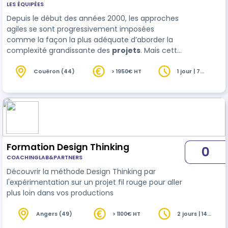
LES ÉQUIPÉES
Depuis le début des années 2000, les approches
agiles se sont progressivement imposées
comme la façon la plus adéquate d’aborder la
complexité grandissante des
projets
. Mais cette
approche, bien plus qu’un nouveau processus de
travail, est un véritable changement de
Couëron (44)
> 1950€ HT
1 jour | 7
heures
paradigme. Cette formation vise à comprendre
en profondeur la raison d’être et les principes de
l’agilité puis de les illustrer de façon très con…
Formation Design Thinking
0
COACHINGLAB&PARTNERS
Découvrir la méthode Design Thinking par
l'expérimentation sur un projet fil rouge pour aller
plus loin dans vos productions
Angers (49)
> 1100€ HT
2 jours | 14
heures