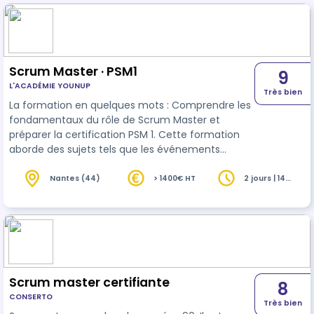
Scrum Master · PSM1
9
L'ACADÉMIE YOUNUP
Très bien
La formation en quelques mots : Comprendre les
fondamentaux du rôle de Scrum Master et
préparer la certification PSM 1. Cette formation
aborde des sujets tels que les événements
Scrum, la
gestion
des équipes auto-organisées,
et les techniques de facilitation pour lever les
Nantes (44)
> 1400€ HT
2 jours | 14
heures
obstacles à la productivité. Répartition : > Théorie
: 55% > Pratique : 45% Cette formation est
disponible en présentiel ou à distance, avec un
programme et une qual…
Scrum master certifiante
8
CONSERTO
Très bien