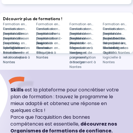
Découvrir plus de formations !
Formation en
Formation en
Formation en
Formation en
Gestion de
Formation en
Gestion de
Formation en
Gestion de
Formation en
Gestion de
Formation en
projets à Dinan
Gestion de
Formation en
projets à Paris
Gestion de
Formation en
projets à
Gestion de
Formation en
projets à
Gestion de
Formations
projets à Rouen
Gestion de
Formation en
projets à Saint-
Gestion de
Formation en
Bordeaux
projets à
Gestion de
Formation en
Toulouse
projets à Lille
dans Gestion
Formation en
projets à
Coaching
Formation en
Éloi
projets à
Anglais à
Formation en
Miramas
projets à
Vente et
Formation en
de projets à
Infrastructure,
Formation en
Labastide-
sportif à Nantes
Intelligence
Formation en
Ploemeur
Nantes
Gestion
Formation en
Béziers
négociation à
Réseaux
Formation en
distance
cloud à Nantes
Marketing
Formation en
Saint-Pierre
émotionnelle et
Réseaux
d'équipes à
Sécurité à
Nantes
sociaux et
Langages de
digital à Nantes
Qualité
relationnelle à
informatiques à
Nantes
Nantes
community
programmation
logicielle à
Nantes
Nantes
management à
à Nantes
Nantes
Nantes
Skills
est la plateforme pour concrétiser votre
plan de formation : trouvez le programme le
mieux adapté et obtenez une réponse en
quelques clics !
Parce que l’acquisition des bonnes
compétences est essentielle,
découvrez nos
Organismes de formations de confiance.