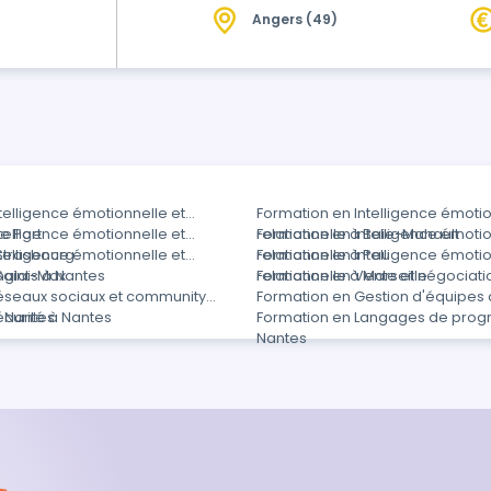
Angers (49)
pendant 2 jours ++ Vous faire faire un premier pas en établissant votre propre
plan d'action +++ Vous am…
telligence émotionnelle et
Formation en Intelligence émotio
Le Port
telligence émotionnelle et
relationnelle à Baie-Mahault
Formation en Intelligence émotio
 Strasbourg
telligence émotionnelle et
relationnelle à Pau
Formation en Intelligence émotio
 Saint-Max
nglais à Nantes
relationnelle à Marseille
Formation en Vente et négociati
éseaux sociaux et community
Formation en Gestion d'équipes 
 Nantes
curité à Nantes
Formation en Langages de prog
Nantes