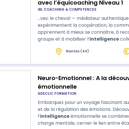
avec l’équicoaching Niveau 1
IBL COACHING & COMPETENCES
…vec le cheval — médiateur authentique 
expérimentent la coopération, la commun
apprennent à mieux se connaître, à rec
groupe et à mobiliser l’
intelligence
coll
commun. Une journée pour développer un
Nantes (44)
performant.
Neuro-Emotionnel : A la découve
émotionnelle
ADECLIC FORMATION
Embarquez pour un voyage fascinant au
et de la régulation des émotions. Découvrez comment les neurosciences et
l’
intelligence
émotionnelle se combinent
charge mentale, cerner le lien entre é