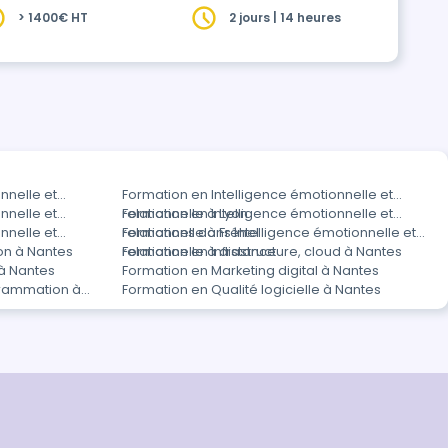
> 1400€ HT
2 jours | 14 heures
nnelle et
Formation en Intelligence émotionnelle et
nnelle et
relationnelle à Lyon
Formation en Intelligence émotionnelle et
nnelle et
relationnelle à Fréhel
Formations dans Intelligence émotionnelle et
on à Nantes
relationnelle à distance
Formation en Infrastructure, cloud à Nantes
à Nantes
Formation en Marketing digital à Nantes
rammation à
Formation en Qualité logicielle à Nantes