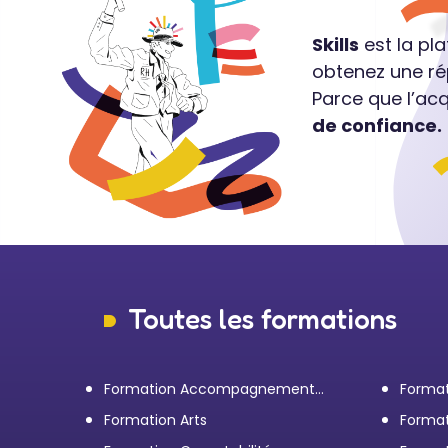
Skills
est la pl
obtenez une ré
Parce que l’ac
de confiance.
Toutes les formations
Formation Accompagnement
Format
personnel et Bilan de
transp
Formation Arts
Format
compétences