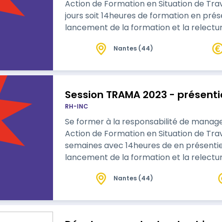
Action de Formation en Situation de Trav
jours soit 14heures de formation en prése
lancement de la formation et la relectu
complément de ressources pédagogiques 
Nantes (44)
avec le formateur. Se former à la responsabilité de manager en transverse dans
le cadre d'une Action de Formation…
Session TRAMA 2023 - présen
RH-INC
Se former à la responsabilité de manage
Action de Formation en Situation de Trav
semaines avec 14heures de en présentiel avec 2 séances en distanciel pour
lancement de la formation et la relectu
complément de ressources pédagogiques 
Nantes (44)
avec le formateur.