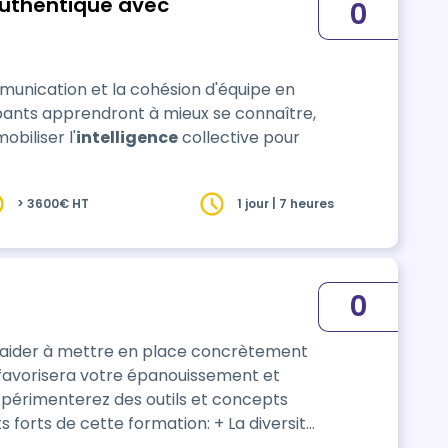
authentique avec
0
munication et la cohésion d'équipe en
cipants apprendront à mieux se connaître,
obiliser l'
intelligence
collective pour
> 3600€ HT
1 jour | 7 heures
0
s aider à mettre en place concrètement
 favorisera votre épanouissement et
e sur le sujet grâce à 2 accompagnants