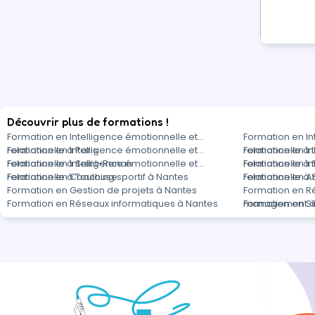
Découvrir plus de formations !
Formation en Intelligence émotionnelle et
Formation en In
relationnelle à Paris
Formation en Intelligence émotionnelle et
relationnelle à 
Formation en In
relationnelle à Saint-Renan
Formation en Intelligence émotionnelle et
relationnelle à
Formation en In
relationnelle à Toulouse
Formation en Coaching sportif à Nantes
relationnelle à
Formation en A
Formation en Gestion de projets à Nantes
Formation en R
Formation en Réseaux informatiques à Nantes
management à
Formation en Sé