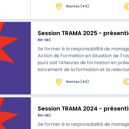
une compréhension profonde de soi. Apprenez des techniques pratiques pour
Nantes (44)
renforcer la régulation émoti…
Session TRAMA 2025 - présen
RH-INC
Se former à la responsabilité de manage
Action de Formation en Situation de Trav
jours soit 14heures de formation en prése
lancement de la formation et la relectu
complément de ressources pédagogiques 
Nantes (44)
avec le formateur. Se former à la responsabilité de manager en transverse dans
le cadre d'une Action de Formation…
Session TRAMA 2024 - prése
RH-INC
Se former à la responsabilité de manage