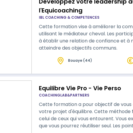
Développez votre leadership 
l'Equicoaching
IBL COACHING & COMPETENCES
Cette formation vise à améliorer la com
utilisant le médiateur cheval. Les parti
à établir une relation de confiance et à m
atteindre des objectifs communs.
Bouaye (44)
Equilibre Vie Pro - Vie Perso
COACHINGLAB&PARTNERS
Cette formation a pour objectif de vou
votre projet d'équilibre. Cette méthode
celui de ceux qui vous entourent. Vous expérimenterez des outils et concepts
que vous pourrez réutiliser seul. Les points forts de cette formation: + La diversité
et la complémentarité des points de vu