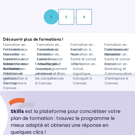
et enrichir les compétences relationnelles des
accompagnants.
...
1
2
4
Découvrir plus de formations !
Formation en
Formation en
Formation en
Formation en
Petite enfance
Formation à
Paramédical
Formation à
Social
Formation à
Établissement
Formations à
Marseille
Formation en
Vitrolles
Formation en
Nice
Formation en
de santé
distance
Formation en
Santé et social
Formation en
Santé et social
Formations
Santé et social
Santé et social
à Saint-Victor-
Santé et social
Formation en
Formation en
à Toulouges
dans Santé et
à Paris
Formation en
à Lyon
Formation en
la-Coste
à Grenoble
Tourisme,
Formation en
Accompagnement
social à
Achat,
Marketing et
hôtellerie et
Création et
personnel et Bilan
distance
logistique,
Communication
restauration à
gestion
de compétences
transport à
d'entreprise à
Cannes
d'entreprise à
à Cannes
Cannes
Cannes
Cannes
Skills
est la plateforme pour concrétiser votre
plan de formation : trouvez le programme le
mieux adapté et obtenez une réponse en
quelques clics !