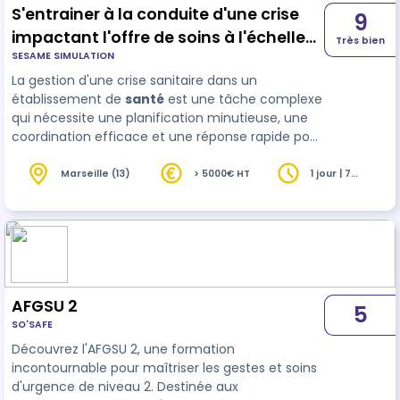
S'entrainer à la conduite d'une crise
9
impactant l'offre de soins à l'échelle
Très bien
SESAME SIMULATION
d'un établissement de santé
La gestion d'une crise sanitaire dans un
établissement de
santé
est une tâche complexe
qui nécessite une planification minutieuse, une
coordination efficace et une réponse rapide pour
assurer la sécurité des patients, du personnel et
de la communauté environnante. La formation
Marseille (13)
> 5000€ HT
1 jour | 7
heures
d'une cellule de crise hospital…
AFGSU 2
5
SO'SAFE
Découvrez l'AFGSU 2, une formation
incontournable pour maîtriser les gestes et soins
d'urgence de niveau 2. Destinée aux