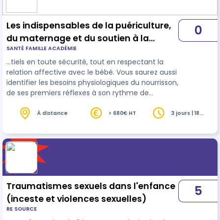
Les indispensables de la puériculture,
0
du maternage et du soutien à la
SANTÉ FAMILLE ACADÉMIE
parentalité
…tiels en toute sécurité, tout en respectant la
relation affective avec le bébé. Vous saurez aussi
identifier les besoins physiologiques du nourrisson,
de ses premiers réflexes à son rythme de
sommeil, afin d'apporter des réponses éclairées
et apai
sante
s aux parents. Une place importante
À distance
> 680€ HT
3 jours | 18
heures
est donnée à l’accompagnement de
l’allaitement maternel, tout en abordant avec
respect l’alimentation artificielle. Vous
apprendrez à guider les parents dans ces choix
parfois complexes, en leur offrant des solu…
Traumatismes sexuels dans l'enfance
5
(inceste et violences sexuelles)
RE SOURCE