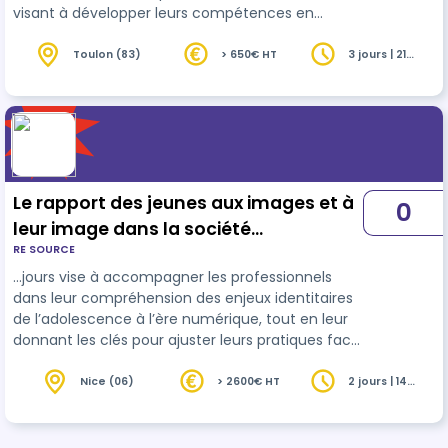
visant à développer leurs compétences en
identification et prise en charge des urgences
vitales et potentielles, ainsi qu’en gestion des
Toulon (83)
> 650€ HT
3 jours | 21
heures
situations sanitaires exceptionnelles. À travers
des ateliers pratiques et des mises en situation
réalistes,…
Le rapport des jeunes aux images et à
0
leur image dans la société
RE SOURCE
contemporaine
…jours vise à accompagner les professionnels
dans leur compréhension des enjeux identitaires
de l’adolescence à l’ère numérique, tout en leur
donnant les clés pour ajuster leurs pratiques face
aux comportements à risque et aux
problématiques psycho
social
es des jeunes.
Nice (06)
> 2600€ HT
2 jours | 14
heures
Seront croisés les approches sociologique,
psychologique et pratiques cliniques pour aider à
mieux comprendre les dynamiques adolescentes