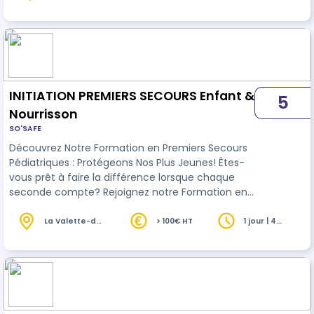
diverses, telles que les défis de…
INITIATION PREMIERS SECOURS Enfant &
5
Nourrisson
SO'SAFE
Découvrez Notre Formation en Premiers Secours
Pédiatriques : Protégeons Nos Plus Jeunes! Êtes-
vous prêt à faire la différence lorsque chaque
seconde compte? Rejoignez notre Formation en
Premiers Secours Pédiatriques et apprenez les
gestes qui sauvent les vies des enfants et des
La Valette-du-
> 100€ HT
1 jour | 4
Var (83)
heures
nourrissons. Cette initiation est ouverte à tous les
parents, grands-parents, enseignants, et tous
ceux qui ont la responsabilité de jeunes enfants,
tonton, tata...