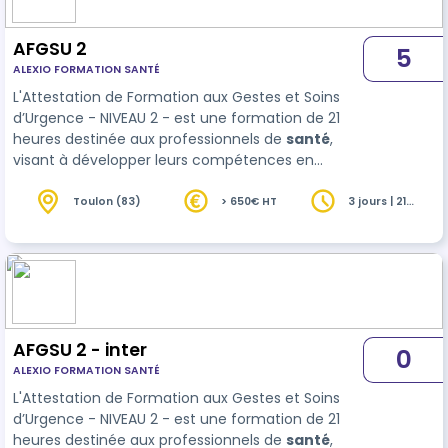
AFGSU 2
5
ALEXIO FORMATION SANTÉ
L'Attestation de Formation aux Gestes et Soins
d’Urgence - NIVEAU 2 - est une formation de 21
heures destinée aux professionnels de
santé
,
visant à développer leurs compétences en
identification et prise en charge des urgences
vitales et potentielles, ainsi qu’en gestion des
Toulon (83)
> 650€ HT
3 jours | 21
heures
situations sanitaires exceptionnelles. À travers
des ateliers pratiques et des mises en situation
réalistes,…
AFGSU 2 - inter
0
ALEXIO FORMATION SANTÉ
L'Attestation de Formation aux Gestes et Soins
d’Urgence - NIVEAU 2 - est une formation de 21
heures destinée aux professionnels de
santé
,