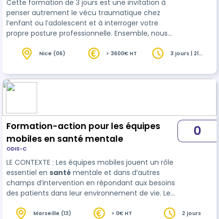
Cette formation de 3 jours est une invitation à
penser autrement le vécu traumatique chez
l’enfant ou l’adolescent et à interroger votre
propre posture professionnelle. Ensemble, nous
allons explorer les dimensions cliniques, éthiques
et
social
es pour affiner vos compétences
Nice (06)
> 3600€ HT
3 jours | 21
heures
d’accompagnement dans des situations souvent
complexes et chargées émotionnellement. Ainsi
vous pourrez développer une posture
professionnelle adaptée et renforcer votre travail
en réseau.
Formation-action pour les équipes
0
mobiles en santé mentale
ODIS-C
LE CONTEXTE : Les équipes mobiles jouent un rôle
essentiel en
santé
mentale et dans d’autres
champs d’intervention en répondant aux besoins
des patients dans leur environnement de vie. Leur
flexibilité et leur spécialisation permettent une
prise en charge adaptée à des situations
Marseille (13)
> 0€ HT
2 jours