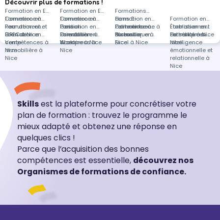
Découvrir plus de formations !
Formation en E-
Formation en E-
Formations
Commerce à
Formation en
Commerce à
Formation en
dans E-
Formation en
Formation en
Pau
Recrutement et
Formation en
Paris
Gestion
Formation en
Commerce à
Petite enfance à
Formation en
Établissement
Formation en
GPEC à Nice
Bilan de
Formation en
immobilière à
Orientation
Formation en
distance
Nice
Bureautique à
Formation en
de santé à Nice
Esthétique à
Formation en
compétences à
Vente
Nice
scolaire à Nice
Wordpress à
Nice
Excel à Nice
Nice
Intelligence
Nice
immobilière à
Nice
émotionnelle et
Nice
relationnelle à
Nice
Skills
est la plateforme pour concrétiser votre
plan de formation : trouvez le programme le
mieux adapté et obtenez une réponse en
quelques clics !
Parce que l’acquisition des bonnes
compétences est essentielle,
découvrez nos
Organismes de formations de confiance.