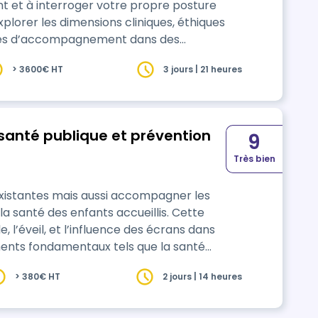
nt et à interroger votre propre posture
plorer les dimensions cliniques, éthiques
nces d’accompagnement dans des
es émotionnellement. Ainsi vous pourrez
> 3600€ HT
3 jours | 21 heures
adaptée et renforcer votre travail en
 santé publique et prévention
9
Très bien
 existantes mais aussi accompagner les
nté des enfants accueillis. Cette
, l’éveil, et l’influence des écrans dans
éments fondamentaux tels que la santé
utionnelle, ou encore le soutien à la
> 380€ HT
2 jours | 14 heures
(violences éducatives ordinaires) plaçant