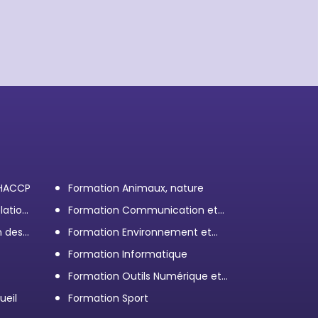
 HACCP
Formation Animaux, nature
lation
Formation Communication et
efficacité personnelle et
n des
Formation Environnement et
professionnelle
démarche RSE
Formation Informatique
Formation Outils Numérique et
e
Bureautique
ueil
Formation Sport