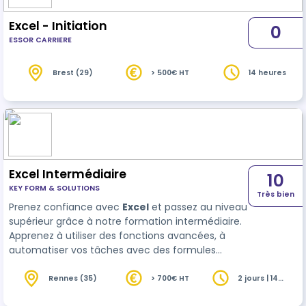
Excel - Initiation
0
ESSOR CARRIERE
Brest (29)
> 500€ HT
14 heures
Excel Intermédiaire
10
KEY FORM & SOLUTIONS
Très bien
Prenez confiance avec
Excel
et passez au niveau
supérieur grâce à notre formation intermédiaire.
Apprenez à utiliser des fonctions avancées, à
automatiser vos tâches avec des formules
complexes et à concevoir des graphiques clairs
et impactants. Cette formation est idéale p…
Rennes (35)
> 700€ HT
2 jours | 14
heures