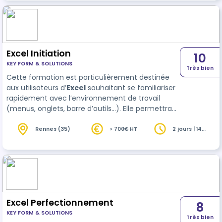
Excel Initiation
10
KEY FORM & SOLUTIONS
Très bien
Cette formation est particulièrement destinée
aux utilisateurs d’
Excel
souhaitant se familiariser
rapidement avec l’environnement de travail
(menus, onglets, barre d’outils…). Elle permettra
aux participants d’être en mesure de créer des
tableaux, réaliser des calculs simples et gérer les
Rennes (35)
> 700€ HT
2 jours | 14
heures
documents qu’ils auront cré…
Excel Perfectionnement
8
KEY FORM & SOLUTIONS
Très bien