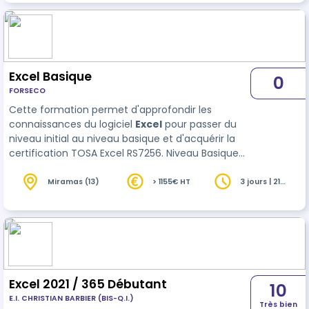
Excel Basique
0
FORSECO
Cette formation permet d'approfondir les
connaissances du logiciel
Excel
pour passer du
niveau initial au niveau basique et d'acquérir la
certification TOSA Excel RS7256. Niveau Basique
(score TOSA 351 à 550).
Miramas (13)
> 1155€ HT
3 jours | 21
heures
Excel 2021 / 365 Débutant
10
E.I. CHRISTIAN BARBIER (BIS-Q.I.)
Très bien