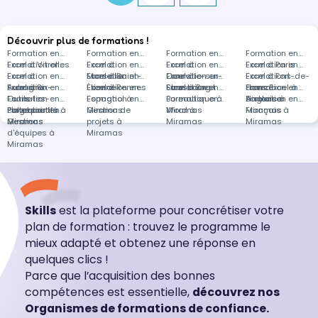
Découvrir plus de formations !
Formation en
Formation en
Formation en
Formation en
Excel à Vitrolles
Formation en
Excel à
Formation en
Excel à
Formation en
Excel à Paris
Formation en
Excel à
Formation en
Marseille
Excel à Saint-
Formation en
Courville-sur-
Excel à
Formation en
Excel à Fort-de-
Formations
Aubagne
Excel à Six-
Formation en
Étienne
Excel à Rennes
Formation en
Eure
Strasbourg
Excel à Brest
Formation en
France
dans Excel à
Formation en
Fours-les-
Outils
Formation en
Espagnol à
Formation en
Bureautique à
Formation en
distance
Anglais à
Formation en
Plages
collaboratifs à
Powerpoint à
Formation en
Miramas
Gestion de
Miramas
Word à
Miramas
Français à
Miramas
Miramas
Gestion
projets à
Miramas
Miramas
d'équipes à
Miramas
Miramas
Skills
est la plateforme pour concrétiser votre
plan de formation : trouvez le programme le
mieux adapté et obtenez une réponse en
quelques clics !
Parce que l’acquisition des bonnes
compétences est essentielle,
découvrez nos
Organismes de formations de confiance.