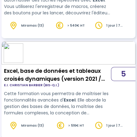
automatiser des tâches répétitives avec
Excel
.
Vous utiliserez l'enregistreur de macros, créerez
des boutons pour les lancer, découvrirez l'éditeur
de VBA et personnaliserez vos macro-
commandes.
Miramas (13)
> 540€ HT
1 jour | 7
heures
Excel, base de données et tableaux
5
croisés dynamiques (version 2021 /
E.I. CHRISTIAN BARBIER (BIS-Q.I.)
365)
Cette formation vous permettra de maîtriser les
fonctionnalités avancées d'
Excel
. Elle aborde la
gestion des bases de données, la maîtrise des
formules complexes, la conception de
graphiques et de Tableaux Croisés Dynamiques.
Vous pourrez valider vos compétences avec la
Miramas (13)
> 516€ HT
1 jour | 7
heures
certification bureautique ENI (en option)