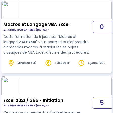
Macros et Langage VBA Excel
0
E.I. CHRISTIAN BARBIER (BIS-Q.I.)
Cette formation de 5 jours sur "Macros et
langage VBA
Excel
" vous permettra d'apprendre
à créer des macros, à manipuler les objets
classiques de VBA Excel, à écrire des procédures
structurées, à utiliser des messages, des boîtes
de dialogue et des formulaires, et à réaliser des
Miramas (13)
> 3680€ HT
5 jours | 35
heures
calculs complexes. Vous dév…
Excel 2021 / 365 - Initiation
5
E.I. CHRISTIAN BARBIER (BIS-Q.I.)
Ce cours vous permettra d'appréhender les