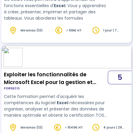
fonctions essentielles d'
Excel
. Vous y apprendrez
à créer, présenter, imprimer et partager des
tableaux. Vous aborderez les formules
Miramas (13)
> 516€ HT
1 jour | 7
heures
Exploiter les fonctionnalités de
5
Microsoft Excel pour la gestion et
FORSECO
l'analyse des données (tous niveaux)
Cette formation permet d'acquérir les
+ Certification TOSA.
compétences du logiciel
Excel
nécessaires pour
organiser, analyser et présenter des données de
manière optimale et obtenir la certification TOSA
RS7256. Elle s'adapte au niveau des participants,
qu'ils soient débutants ou avancés, dans les
Miramas (13)
> 1540€ HT
4 jours | 28
heures