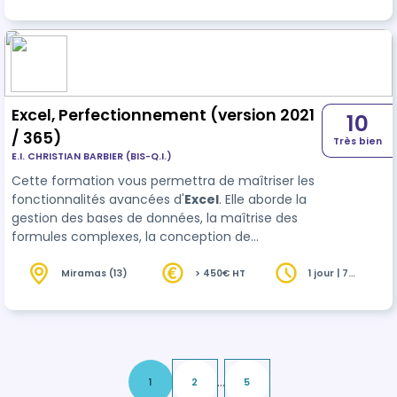
contenus et l'intensité du programm…
Excel, Perfectionnement (version 2021
10
/ 365)
Très bien
E.I. CHRISTIAN BARBIER (BIS-Q.I.)
Cette formation vous permettra de maîtriser les
fonctionnalités avancées d'
Excel
. Elle aborde la
gestion des bases de données, la maîtrise des
formules complexes, la conception de
graphiques et de Tableaux Croisés Dynamiques.
Vous pourrez valider vos compétences avec la
Miramas (13)
> 450€ HT
1 jour | 7
heures
certification bureautique ENI (en option)
...
1
2
5