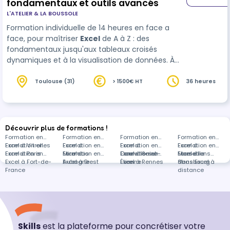
fondamentaux et outils avancés
L'ATELIER & LA BOUSSOLE
Formation individuelle de 14 heures en face a
face, pour maîtriser
Excel
de A à Z : des
fondamentaux jusqu'aux tableaux croisés
dynamiques et à la visualisation de données. À
l'issue de la formation, l'apprenant passe la
certification RS7536 inscrite au répertoire
Toulouse (31)
> 1500€ HT
36 heures
spécifique France Compétences.
Découvrir plus de formations !
Formation en
Formation en
Formation en
Formation en
Excel à Vitrolles
Formation en
Excel à
Formation en
Excel à
Formation en
Excel à
Formation en
Excel à Paris
Formation en
Miramas
Excel à
Formation en
Courville-sur-
Excel à Saint-
Formation en
Marseille
Excel à
Formations
Excel à Fort-de-
Aubagne
Excel à Brest
Eure
Étienne
Excel à Rennes
Strasbourg
dans Excel à
France
distance
Skills
est la plateforme pour concrétiser votre