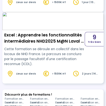
Lieux sur devis
> 1500€ HT
1 jour | 13
heures
Excel : Apprendre les fonctionnalités
9
intermédiaires NHD2025 M@N Laval -
Très bien
ICDL
Cette formation se déroule en collectif dans les
locaux de NHD France. Le parcours se conclura
par le passage facultatif d'une certification
reconnue (ICDL).
Lieux sur devis
> 1500€ HT
2 jours | 14
heures
Découvrir plus de formations !
Formation en
Formation en
Formation en
Formation en
Excel à
Formation en
Excel à
Formation en
Excel à
Formation en
Excel à
Formation en