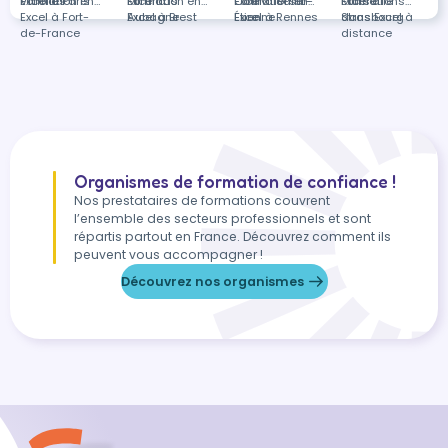
Vitrolles
Excel à Paris
Formation en
Miramas
Excel à
Formation en
Courville-sur-
Excel à Saint-
Formation en
Marseille
Excel à
Formations
Excel à Fort-
Aubagne
Excel à Brest
Eure
Étienne
Excel à Rennes
Strasbourg
dans Excel à
de-France
distance
Organismes de formation de confiance !
Nos prestataires de formations couvrent
l’ensemble des secteurs professionnels et sont
répartis partout en France. Découvrez comment ils
peuvent vous accompagner !
Découvrez nos organismes