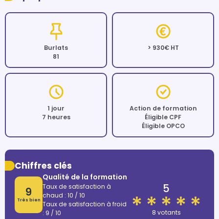
Burlats
> 930€ HT
81
1 jour
Action de formation
7 heures
Éligible CPF
Éligible OPCO
Chiffres clés
Qualité de la formation
5
Taux de satisfaction à
9
chaud : 10 / 10
Très bien
Taux de satisfaction à froid
8 votants
: 9 / 10