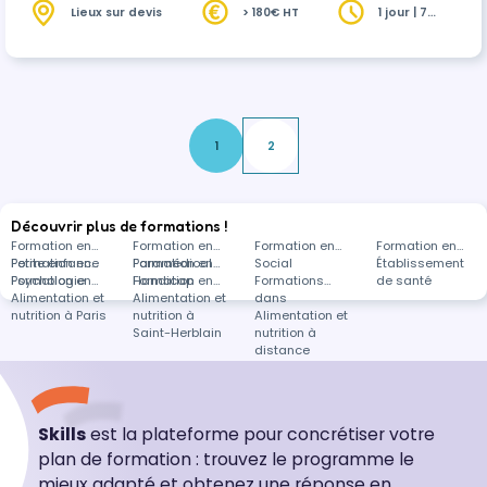
nutrition
fonctionnelle, et bien plus encore, pour
Lieux sur devis
> 180€ HT
1 jour | 7
heures
mieux comprendre et traiter les troubles
hépatiques.
1
2
Découvrir plus de formations !
Formation en
Formation en
Formation en
Formation en
Petite enfance
Formation en
Paramédical
Formation en
Social
Établissement
Psychologie
Formation en
Handicap
Formation en
Formations
de santé
Alimentation et
Alimentation et
dans
nutrition à Paris
nutrition à
Alimentation et
Saint-Herblain
nutrition à
distance
Skills
est la plateforme pour concrétiser votre
plan de formation : trouvez le programme le
mieux adapté et obtenez une réponse en