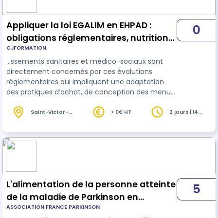
Appliquer la loi EGALIM en EHPAD :
0
obligations réglementaires, nutrition
CJFORMATION
et organisation de la restauration
…ssements sanitaires et médico-sociaux sont
directement concernés par ces évolutions
réglementaires qui impliquent une adaptation
des pratiques d’achat, de conception des menus
et d’organisation de la restauration. Dans un
contexte où les enjeux
nutrition
nels,
Saint-Victor-
> 0€ HT
2 jours | 14
la-Coste (30)
heures
environnementaux et économiques se croisent,
les professionnels doivent comprendre ces
obligations et identifier les leviers permettant de
les appliquer concrètement dans leur
établissement. Cette formation propose une
mise à jour des conn…
L'alimentation de la personne atteinte
5
de la maladie de Parkinson en
ASSOCIATION FRANCE PARKINSON
restauration collective