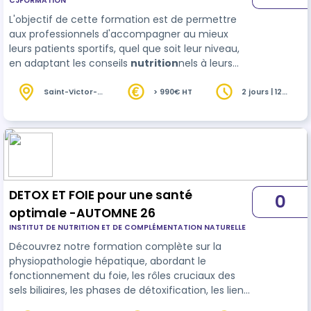
CJFORMATION
L'objectif de cette formation est de permettre
aux professionnels d'accompagner au mieux
leurs patients sportifs, quel que soit leur niveau,
en adaptant les conseils
nutrition
nels à leurs
besoins particuliers.
Saint-Victor-
> 990€ HT
2 jours | 12
la-Coste (30)
heures
DETOX ET FOIE pour une santé
0
optimale -AUTOMNE 26
INSTITUT DE NUTRITION ET DE COMPLÉMENTATION NATURELLE
Découvrez notre formation complète sur la
physiopathologie hépatique, abordant le
fonctionnement du foie, les rôles cruciaux des
sels biliaires, les phases de détoxification, les liens
avec le système intestinal, la prise en charge en