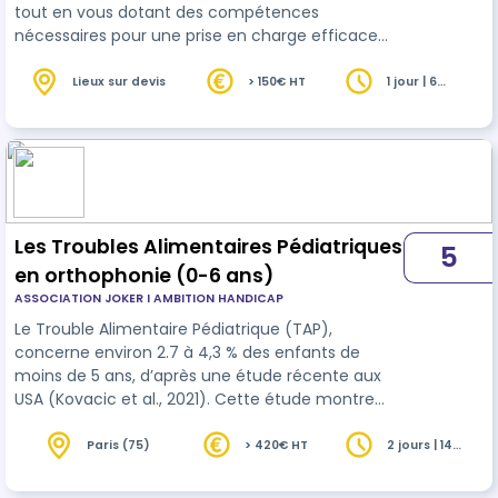
tout en vous dotant des compétences
nécessaires pour une prise en charge efficace
grâce à la
nutrition
fonctionnelle.
Lieux sur devis
> 150€ HT
1 jour | 6
heures
Les Troubles Alimentaires Pédiatriques
5
en orthophonie (0-6 ans)
ASSOCIATION JOKER I AMBITION HANDICAP
Le Trouble Alimentaire Pédiatrique (TAP),
concerne environ 2.7 à 4,3 % des enfants de
moins de 5 ans, d’après une étude récente aux
USA (Kovacic et al., 2021). Cette étude montre
également que la prévalence des TAP augmente
entre 20 et 33% chez les enfants de moins de 5
Paris (75)
> 420€ HT
2 jours | 14
heures
ans atteints d’autres maladies chroniques. Dans
les Troubles du Spectre de l'Autisme, cette