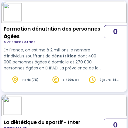
prévalence monte à 61%. Ces troubles impactent
le développement de l’enfant, ainsi que la vie
quotidienne et sociale de la famille. Une p…
Formation dénutrition des personnes
0
âgées
MVR PERFORMANCE
En France, on estime à 2 millions le nombre
d’individus souffrant de dé
nutrition
dont 400
000 personnes âgées à domicile et 270 000
personnes âgées en EHPAD. La prévalence de la
dénutrition augmente avec l’avancée en âge, et
touche par conséquent davantage les personnes
Paris (75)
> 400€ HT
2 jours | 14
heures
âgées. La HAS et la Fédération française de
nutritio…
La diététique du sportif - Inter
0