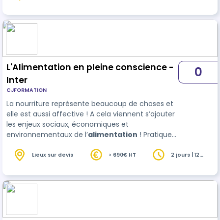
heures
l’importance cruciale des premières années de
vie dans le développement de l’enfant.
L’alimenta…
L'Alimentation en pleine conscience -
0
Inter
CJFORMATION
La nourriture représente beaucoup de choses et
elle est aussi affective ! A cela viennent s’ajouter
les enjeux sociaux, économiques et
environnementaux de l’
alimentation
! Pratiquer
la pleine conscience consiste à porter attention à
l’instant présent, prendre le temps d’observer ce
Lieux sur devis
> 690€ HT
2 jours | 12
heures
que l’on fait et ce que l’on mange avec curiosité
et développer une attitude bienveillante envers
soi-même et l’environnement. Il…