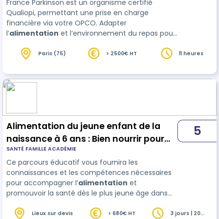
France Parkinson est un organisme certifié
Qualiopi, permettant une prise en charge
financière via votre OPCO. Adapter
l’
alimentation
et l’environnement du repas pour
une personne atteinte de la maladie de Parkinson
nécessite des connaissances précises. Sans
Paris (75)
> 2500€ HT
11 heures
formation, certaines situations peuvent générer
stress et incompréhension pour les
professionnels de la restauration e…
Alimentation du jeune enfant de la
5
naissance à 6 ans : Bien nourrir pour
SANTÉ FAMILLE ACADÉMIE
bien grandir, des premières cuillères
Ce parcours éducatif vous fournira les
aux habitudes durables
connaissances et les compétences nécessaires
pour accompagner l’
alimentation
et
promouvoir la santé dès le plus jeune âge dans
les différents lieux de vie du tout-petit. En tant
que professionnel de la santé, vous comprenez
Lieux sur devis
> 680€ HT
3 jours | 20