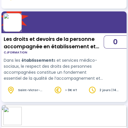
(66)
heures
accompagnées. De plus, l’anxiété et l’agitation
sont des symptômes fréquents chez les
personnes vulnérables. Pour soulager ces
symptômes, les méthodes douces sont souvent
efficaces et peuvent être un complément
intéressant aux traitemen…
Les droits et devoirs de la personne
0
accompagnée en établissement et
CJFORMATION
service médico-social
Dans les
établissement
s et services médico-
sociaux, le respect des droits des personnes
accompagnées constitue un fondement
essentiel de la qualité de l’accompagnement et
de la relation professionnelle. La loi du 2 janvier
2002 rénovant l’action sociale et médico-s…
Saint-Victor-
> 0€ HT
2 jours | 14
la-Coste (30)
heures