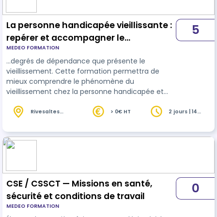
La personne handicapée vieillissante :
5
repérer et accompagner le
MEDEO FORMATION
vieillissement spécifique de la
…degrés de dépendance que présente le
personne handicapée
vieillissement. Cette formation permettra de
mieux comprendre le phénomène du
vieillissement chez la personne handicapée et
d'assimiler comment repérer les signes et les
situations de dégradation de l'état de
santé
des
Rivesaltes
> 0€ HT
2 jours | 14
(66)
heures
personnes handicapées et d'en proposer un
accompagnement de qualité à cette étape de la
vie. Un travail d'analyse sur site peut être
nécessaire pour ajuster la formation aux besoins
identifiés.
CSE / CSSCT — Missions en santé,
0
sécurité et conditions de travail
MEDEO FORMATION