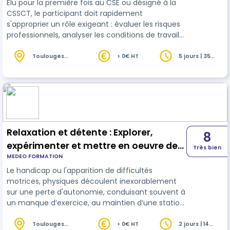
Élu pour la première fois au CSE ou désigné à la
CSSCT, le participant doit rapidement
s'approprier un rôle exigeant : évaluer les risques
professionnels, analyser les conditions de travail
et participer activement à la démarche de
prévention de l'entreprise. Cette formation vise à
Toulouges
> 0€ HT
5 jours | 35
(66)
heures
donner aux participants une vision d'ensemble de
leurs attributions, des outils concrets pour les
exercer (inspection, enquête, arbre des causes,
expertise) et les repères juridiques nécessaires
pour agir en toute légi…
Relaxation et détente : Explorer,
8
expérimenter et mettre en oeuvre des
Très bien
MEDEO FORMATION
ateliers adaptées en établissement
Le handicap ou l'apparition de difficultés
de santé ou structure médico-sociale
motrices, physiques découlent inexorablement
sur une perte d'autonomie, conduisant souvent à
un manque d’exercice, au maintien d’une station
prolongée assise voir à des douleurs et une
souffrance morale chez les personnes
Toulouges
> 0€ HT
2 jours | 14