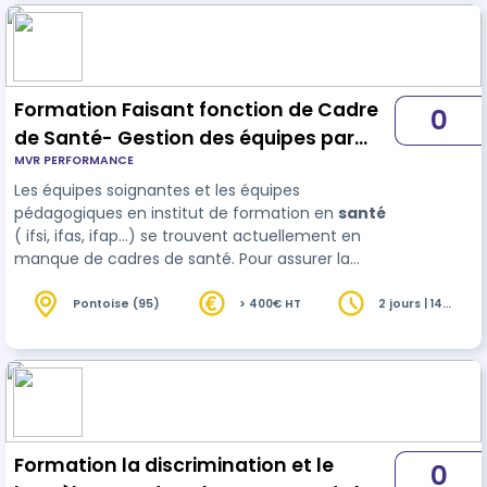
contraire, à défaut d’être adaptés, alimenter et
amplifier cette situation. La pose de vêtements
ou d’équipements de contention (sangles, cami…
Formation Faisant fonction de Cadre
0
de Santé- Gestion des équipes par
MVR PERFORMANCE
Intérim
Les équipes soignantes et les équipes
pédagogiques en institut de formation en
santé
( ifsi, ifas, ifap...) se trouvent actuellement en
manque de cadres de santé. Pour assurer la
coordination, la poursuite d’une politique
d’amélioration de la qualité des soins, la prise en
Pontoise (95)
> 400€ HT
2 jours | 14
heures
charge des patients et la gestion des services, et
la fo…
Formation la discrimination et le
0