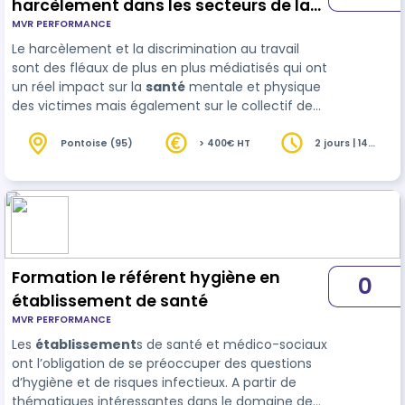
harcèlement dans les secteurs de la
MVR PERFORMANCE
santé et du médico-social
Le harcèlement et la discrimination au travail
sont des fléaux de plus en plus médiatisés qui ont
un réel impact sur la
santé
mentale et physique
des victimes mais également sur le collectif de
travail. Les secteurs de la santé et du médico-
social ne sont pas épargné. Notre formation
Pontoise (95)
> 400€ HT
2 jours | 14
heures
permet de sensibiliser les professionnels à la lutte
contre les discriminations et l…
Formation le référent hygiène en
0
établissement de santé
MVR PERFORMANCE
Les
établissement
s de santé et médico-sociaux
ont l’obligation de se préoccuper des questions
d’hygiène et de risques infectieux. A partir de
thématiques intéressantes dans le domaine de