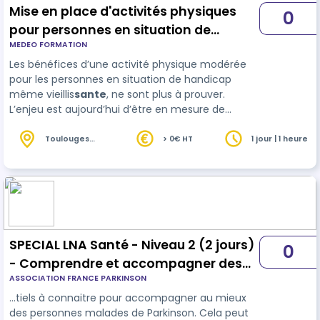
Mise en place d'activités physiques
0
pour personnes en situation de
MEDEO FORMATION
handicap vieillissantes
Les bénéfices d’une activité physique modérée
pour les personnes en situation de handicap
même vieillis
sante
, ne sont plus à prouver.
L’enjeu est aujourd’hui d’être en mesure de
mettre en oeuvre les activités les plus adaptées
pour équilibrer sécurité, plaisir et efficacité des
Toulouges
> 0€ HT
1 jour | 1 heure
(66)
exercices proposés. Une activité de réveil
musculaire ou de gym douce permet…
SPECIAL LNA Santé - Niveau 2 (2 jours)
0
- Comprendre et accompagner des
ASSOCIATION FRANCE PARKINSON
personnes ayant la maladie de
…tiels à connaitre pour accompagner au mieux
Parkinson
des personnes malades de Parkinson. Cela peut