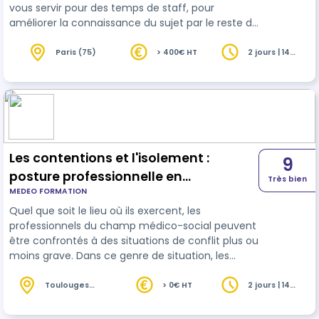
vous servir pour des temps de staff, pour
améliorer la connaissance du sujet par le reste de
l'équipe, de nouveaux arrivants, CDD ou
intérimaires. Votre
établissement
est
Paris (75)
> 400€ HT
2 jours | 14
heures
également recensé sur le site de France
Parkinson, dans la rubrique des structures
formées — un gage de reconnaissance et de
valorisation de votre engagement professionnel.
– Modalités pratiques – Les objectifs et déroulés
se trouvent p…
Les contentions et l'isolement :
9
posture professionnelle en
Très bien
MEDEO FORMATION
établissement médico-social et
Quel que soit le lieu où ils exercent, les
social
professionnels du champ médico-social peuvent
être confrontés à des situations de conflit plus ou
moins grave. Dans ce genre de situation, les
postures, les gestes, les attitudes et les
comportements peuvent se révéler des atouts
Toulouges
> 0€ HT
2 jours | 14
(66)
heures
indispensables pour résoudre une situation
difficile, mais peuvent également tout au