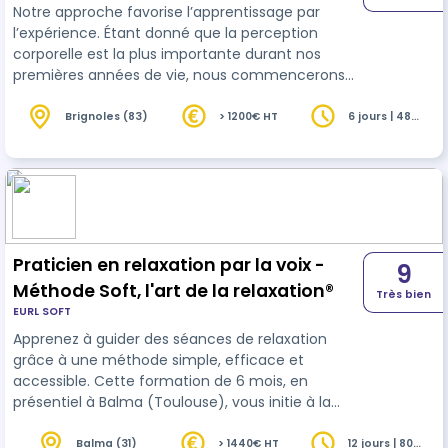
Notre approche favorise l’apprentissage par
l’expérience. Étant donné que la perception
corporelle est la plus importante durant nos
premières années de vie, nous commencerons
nos formations par le toucher afin de
commencer l’harmonisation corps/ cœur
Brignoles (83)
> 1200€ HT
6 jours | 48
heures
(émotions)/ conscience (psyché). Plus nous
progresserons dans l’apprentissage des
techniques et de l’expérience, plus nous
avancerons dans le domaine du psycho
émotionnel. Ainsi, la méthode enseignée est une
synthèse originale qui intègre les élémen…
Praticien en relaxation par la voix -
9
Méthode Soft, l'art de la relaxation®
Très bien
EURL SOFT
Apprenez à guider des séances de relaxation
grâce à une méthode simple, efficace et
accessible. Cette formation de 6 mois, en
présentiel à Balma (Toulouse), vous initie à la
pratique de la relaxation par la voix : langage
apaisant, respiration, posture, approche psycho-
Balma (31)
> 1440€ HT
12 jours | 80