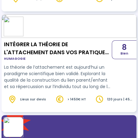
heures
corporelle, mouvements, gestion du stress et des
émotions. La méthode Soft, l’art de la relaxation®
(déposée à l’INPI), combine les apports de la
sophrologie, du yoga, de l’hypnose et de la PNL
pour une approche structurée et conc…
INTÉGRER LA THÉORIE DE
8
L'ATTACHEMENT DANS VOS PRATIQUES
Bien
HUMAGOGIE
CLINIQUES
La théorie de l’attachement est aujourd’hui un
paradigme scientifique bien validé. Explorant la
qualité de la construction du lien parent/enfant
et sa répercussion sur l’individu tout au long de la
vie, cette approche théorique est devenue
incontournable. S’il existe plusieurs
Lieux sur devis
> 1450€ HT
120 jours | 45
heures
formations/approches dites attachement –
informées, il est pourtant parfois difficile de s’y
retrouver et encore plus rare de trouver des
formations qui dépassent la simple présentation
théorique des patterns d’attachement …