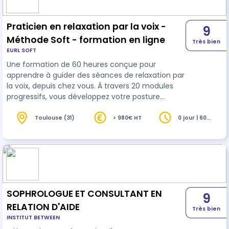
Praticien en relaxation par la voix -
9
Méthode Soft - formation en ligne
Très bien
EURL SOFT
Une formation de 60 heures conçue pour
apprendre à guider des séances de relaxation par
la voix, depuis chez vous. À travers 20 modules
progressifs, vous développez votre posture
d’accompagnant, affinez votre langage, explorez
la respiration, les visualisations, les mouvements
Toulouse (31)
> 980€ HT
0 jour | 60
heures
apaisants le corps et l'esprit avec l’art de la
guidance. Vous avancez à votre rythme, avec un
accompagnement bienveillant à chaque étape
et des retours personnalisés sur vos pratiques.
Format 100 % à distance – Démarrage…
SOPHROLOGUE ET CONSULTANT EN
9
RELATION D'AIDE
Très bien
INSTITUT BETWEEN