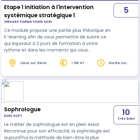
Etape 1 Initiation à l'intervention
5
systémique stratégique 1
VIRAGES FORMATIONS SARL
Ce module propose une partie plus théorique en
E-learning afin de vous permettre de suivre ce
qui équivaut à 2 jours de formation à votre
rythme et dans les moments qui vous
conviennent le mieux. Cela permet à chacun de
trouver le moment qui lui convient le mieux pour
Lieux sur devis
> 0€ HT
Durée sur
devis
entrer en douceur ou plus rapidement dans le
modèle théorique que nous proposons. Les deux
jours suivants sont proposés en présentiel afin
que nous puissions répondre à vos questions,
vivre des échanges enrichissants, illustrés par…
Sophrologue
10
EURL SOFT
Très bien
Le métier de sophrologue est en plein essor.
Reconnue pour son efficacité, la sophrologie est
aujourd'hui la méthode de bien-être la plus