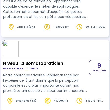
A l’issue de cette formation, l'apprenant sera
capable d’exercer le métier de sophrologue.
Cette formation permet d’acquérir les gestes
professionnels et les compétences nécessaires
permettant d’exercer le métier de sophrologue
en activité libérale. La sophrologie est une
Ajaccio (2A)
> 3300€ HT
30 jours | 300
heures
méthode complète et structurée qui s’adresse à
tous les publics et à de nombreux contextes :
bien-être, prévention, accompagnement
collectif, entreprise, social, éducatif, médico-
social, santé.Se former à la sophrologie, c’est …
Niveau 1.2 Somatopraticien
9
PSY-CO-GÈNE ACADÉMIE
Très bien
Notre approche favorise l’apprentissage par
l’expérience. Étant donné que la perception
corporelle est la plus importante durant nos
premières années de vie, nous commencerons
nos formations par le toucher afin de
commencer l’harmonisation corps/ cœur
Brignoles (83)
> 1200€ HT
6 jours | 48
heures
(émotions)/ conscience (psyché). Plus nous