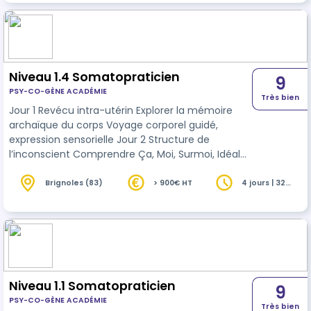
progresserons dans l’apprentissage des
techniques et de l’expérience, plus nous
avancerons dans le domaine du psycho
émotionnel. Ainsi, la méthode enseignée est une
synthèse originale qui intègre les élémen…
Niveau 1.4 Somatopraticien
9
PSY-CO-GÈNE ACADÉMIE
Très bien
Jour 1 Revécu intra-utérin Explorer la mémoire
archaïque du corps Voyage corporel guidé,
expression sensorielle Jour 2 Structure de
l’inconscient Comprendre Ça, Moi, Surmoi, Idéal
du Moi Théorie et mise en mouvement
psychocorporelle Jour 3 Expression émotionnelle
Brignoles (83)
> 900€ HT
4 jours | 32
heures
Libérer les tensions et émotions figées Bioénergie,
respiration, créativité Jour 4 Intégration et
présence Incarner la posture de thérapeute
vivant Rituel, ancrage, partage
Niveau 1.1 Somatopraticien
9
PSY-CO-GÈNE ACADÉMIE
Très bien