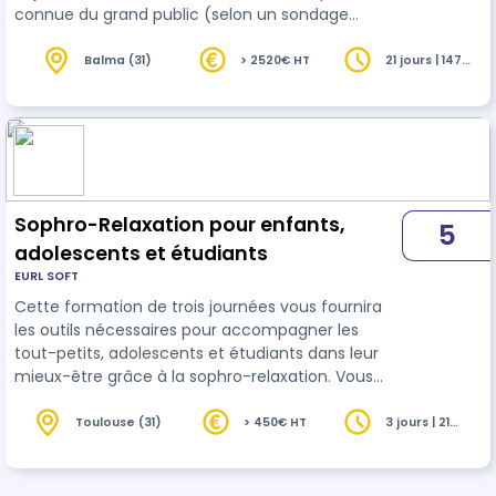
connue du grand public (selon un sondage
BVA/Chambre Syndicale de la Sophrologie
servant de référence). Cette discipline, qui allie
Balma (31)
> 2520€ HT
21 jours | 147
heures
respiration, mouvements, détente et
visualisations, permet de développer une
meilleure connaissance de soi et d'améliorer son
équilibre mental, émotionnel et physique. La
sophrologie ne se limite pas à la gestion du stress
; elle…
Sophro-Relaxation pour enfants,
5
adolescents et étudiants
EURL SOFT
Cette formation de trois journées vous fournira
les outils nécessaires pour accompagner les
tout-petits, adolescents et étudiants dans leur
mieux-être grâce à la sophro-relaxation. Vous
apprendrez à concevoir et animer des séances
adaptées à chaque âge, favorisant une meilleure
Toulouse (31)
> 450€ HT
3 jours | 21
heures
gestion des émotions et une réduction du stress.
Le programme inclut des techniques spécifiques
pour soutenir les étudiants en période d’examens,