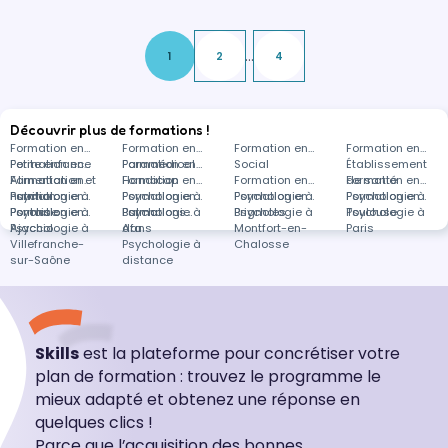
tout en intégrant des approches ludiques pour
enrichir vos interventions a…
...
1
2
4
Découvrir plus de formations !
Formation en
Formation en
Formation en
Formation en
Petite enfance
Formation en
Paramédical
Formation en
Social
Établissement
Alimentation et
Formation en
Handicap
Formation en
Formation en
de santé
Formation en
nutrition
Psychologie à
Formation en
Psychologie à
Formation en
Psychologie à
Formation en
Psychologie à
Formation en
Pontoise
Psychologie à
Formation en
Balma
Psychologie à
Formations
Brignoles
Psychologie à
Toulouse
Psychologie à
Ajaccio
Psychologie à
Afa
dans
Montfort-en-
Paris
Villefranche-
Psychologie à
Chalosse
sur-Saône
distance
Skills
est la plateforme pour concrétiser votre
plan de formation : trouvez le programme le
mieux adapté et obtenez une réponse en
quelques clics !
Parce que l’acquisition des bonnes