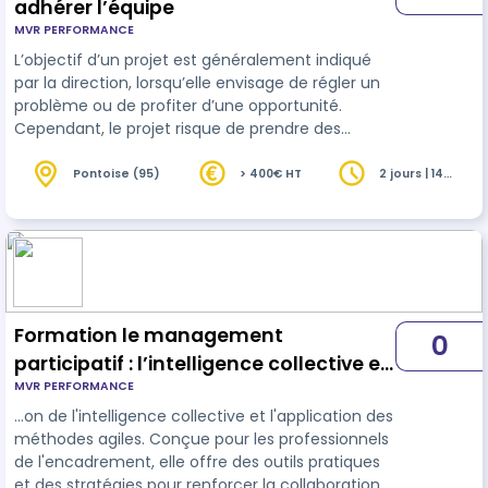
adhérer l’équipe
MVR PERFORMANCE
L’objectif d’un projet est généralement indiqué
par la direction, lorsqu’elle envisage de régler un
problème ou de profiter d’une opportunité.
Cependant, le projet risque de prendre des
directions différentes, ou de ne pas aboutir, si
l'équipe pluriprofessionnel n'adhère pas au projet.
Pontoise (95)
> 400€ HT
2 jours | 14
heures
Les conflits, l’énergie et les ressources gaspiller,
seront inévitables sans l'engagement de l'équipe.
Sensibiliser les acteurs aux bénéfices du projet
est bénéfique pour tous. Cette formation permet
de s…
Formation le management
0
participatif : l’intelligence collective et
MVR PERFORMANCE
méthode agile
…on de l'intelligence collective et l'application des
méthodes agiles. Conçue pour les professionnels
de l'encadrement, elle offre des outils pratiques
et des stratégies pour renforcer la collaboration,