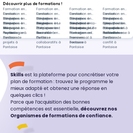
Découvrir plus de formations !
Formation en
Formation en
Formation en
Formation en
Gestion
Formation en
Gestion
Formation en
Gestion
Formation en
Gestion
Formation en
d'équipes à
Gestion
Formation en
d'équipes à
Gestion
Formation en
d'équipes à
Gestion
Formation en
d'équipes à
Gestion
Formations
Paris
d'équipes à
Gestion
Formation en
Angers
d'équipes à Le
Gestion
Formation en
Saint-Victor-la-
d'équipes à
Gestion
Formation en
Lyon
d'équipes à
dans Gestion
Formation en
Annecy
d'équipes à
Médical à
Formation en
Port
d'équipes à
Établissement
Formation en
Coste
Toulouse
d'équipes à Lille
Gérontologie à
Formation en
Labastide-
d'équipes à
Paramédical à
Formation en
Nantes
Pontoise
Psychologie à
Formation en
Rennes
de santé à
Social à
Formation en
Pontoise
Management
Formation en
Saint-Pierre
distance
Pontoise
Petite enfance à
Formation en
Pontoise
Gestion de
Pontoise
Pontoise
Outils
transversal à
Premiers
Pontoise
Gestion de
projets à
collaboratifs à
Pontoise
secours à
conflit à
Pontoise
Pontoise
Pontoise
Pontoise
Skills
est la plateforme pour concrétiser votre
plan de formation : trouvez le programme le
mieux adapté et obtenez une réponse en
quelques clics !
Parce que l’acquisition des bonnes
compétences est essentielle,
découvrez nos
Organismes de formations de confiance.