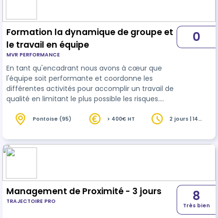
au terrain, considérant le formateur, le cadre
opérationnel, le référen…
Formation la dynamique de groupe et
0
le travail en équipe
MVR PERFORMANCE
En tant qu'encadrant nous avons à cœur que
l'équipe soit performante et coordonne les
différentes activités pour accomplir un travail de
qualité en limitant le plus possible les risques.
Particulièrement dans les secteurs en tension,
tels que la santé ou le médico-social. Ce
Pontoise (95)
> 400€ HT
2 jours | 14
heures
management de la dynamique de groupe est
crucial. Si vous êtes conscient des facteurs qui
favorisent une bonne dynamique, vous serez
capable de donner à votre groupe les moyens de
communiquer plus clairement, de collabore…
Management de Proximité - 3 jours
8
TRAJECTOIRE PRO
Très bien