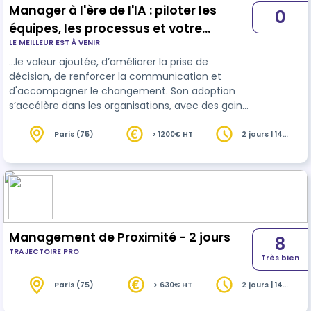
Manager à l'ère de l'IA : piloter les
0
équipes, les processus et votre
LE MEILLEUR EST À VENIR
quotidien avec encore plus efficacité -
…le valeur ajoutée, d’améliorer la prise de
Online
décision, de renforcer la communication et
d'accompagner le changement. Son adoption
s’accélère dans les organisations, avec des gains
de productivité, de fiabilité et d’agilité déjà
mesurables dans les
équipes
les plus avancées.
Paris (75)
> 1200€ HT
2 jours | 14
heures
Cette formation vous propose une mise en
pratique concrète des usages de l’IA générative à
chaque étape clé du management, à travers des
cas d’usage métiers et des outils opérationnels.
Management de Proximité - 2 jours
8
TRAJECTOIRE PRO
Très bien
Paris (75)
> 630€ HT
2 jours | 14
heures