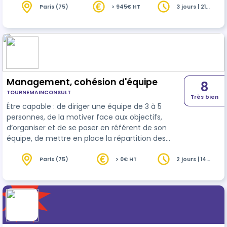
Paris (75)
> 945€ HT
3 jours | 21
heures
Management, cohésion d'équipe
8
TOURNEMAINCONSULT
Très bien
Être capable : de diriger une équipe de 3 à 5
personnes, de la motiver face aux objectifs,
d’organiser et de se poser en référent de son
équipe, de mettre en place la répartition des
tâches de chacun, d’organiser des réunions de
travail.
Paris (75)
> 0€ HT
2 jours | 14
heures