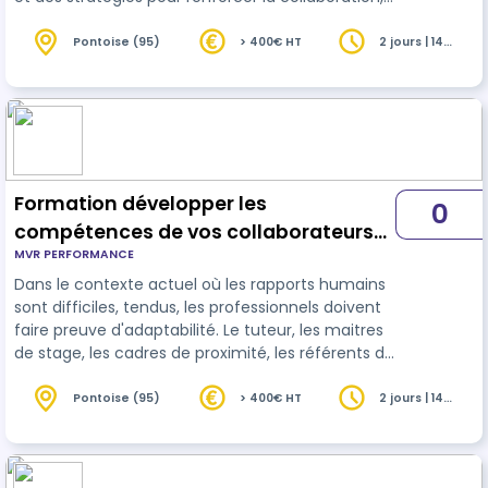
l'innovation et l'efficacité au sein des
équipes
.
Pontoise (95)
> 400€ HT
2 jours | 14
heures
Formation développer les
0
compétences de vos collaborateurs
MVR PERFORMANCE
et responsabilisez vos équipes
Dans le contexte actuel où les rapports humains
efficaces
sont difficiles, tendus, les professionnels doivent
faire preuve d'adaptabilité. Le tuteur, les maitres
de stage, les cadres de proximité, les référents de
terrain dans les secteurs de la santé et du social
ont à donner du sens aux actions de formation
Pontoise (95)
> 400€ HT
2 jours | 14
heures
collective pour favoriser le partage de
compétences professionnelles et le co-
développement. Cette formation est consacrée