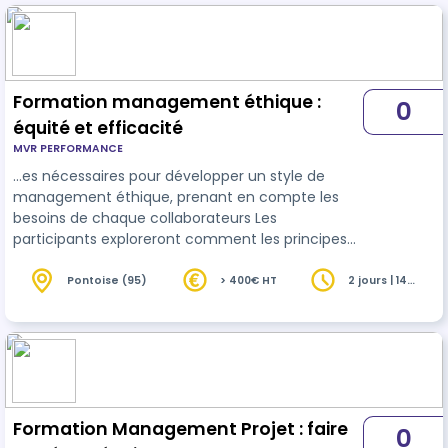
Formation management éthique :
0
équité et efficacité
MVR PERFORMANCE
…es nécessaires pour développer un style de
management éthique, prenant en compte les
besoins de chaque collaborateurs Les
participants exploreront comment les principes
éthiques peuvent être intégrés dans les
processus de prise de décision, la
gestion
des
Pontoise (95)
> 400€ HT
2 jours | 14
heures
équipes et la conduite des affaires. Ils
apprendront des stratégies pour promouvoir
l'équité, la transparence et le respect dans leur
environnement professionnel, tout en
maintenant une performance élevée. Cette
formation est idéale pour c…
Formation Management Projet : faire
0