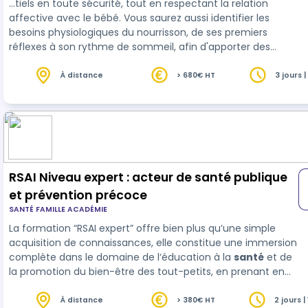
…tiels en toute sécurité, tout en respectant la relation
affective avec le bébé. Vous saurez aussi identifier les
besoins physiologiques du nourrisson, de ses premiers
réflexes à son rythme de sommeil, afin d'apporter des
réponses éclairées et apai
sante
s aux parents. Une place
importante est donnée à l’accompagnement de
À distance
> 680€ HT
3 jours |
l’allaitement maternel, tout en abordant avec respect
l’alimentation artificielle. Vous apprendrez à guider les
parents dans ces choix parfois complexes, en leur offrant
des solu…
RSAI Niveau expert : acteur de santé publique
et prévention précoce
SANTÉ FAMILLE ACADÉMIE
La formation “RSAI expert” offre bien plus qu’une simple
acquisition de connaissances, elle constitue une immersion
complète dans le domaine de l‘éducation à la
santé
et de
la promotion du bien-être des tout-petits, en prenant en
compte leurs besoins, leur développement psychomoteur,
leurs émotions et leurs besoins psychosociaux. En
À distance
> 380€ HT
2 jours |