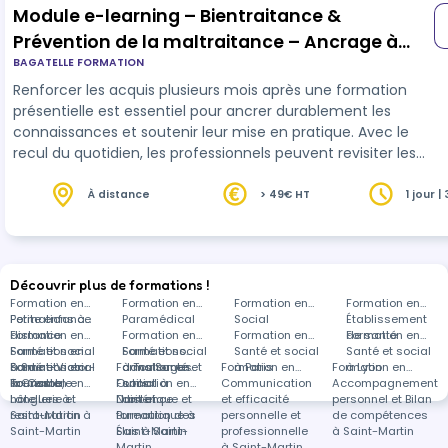
Module e-learning – Bientraitance &
Prévention de la maltraitance – Ancrage à
BAGATELLE FORMATION
des connaissances
Renforcer les acquis plusieurs mois après une formation
présentielle est essentiel pour ancrer durablement les
connaissances et soutenir leur mise en pratique. Avec le
recul du quotidien, les professionnels peuvent revisiter les
notions clés, mesurer les évolutions de leurs pratiques et
consolider leurs repères. Ce module d’ancrage permet ainsi
À distance
> 49€ HT
1 jour |
de réactiver les apports théoriques, de réinterroger les
situations rencontrées et de renforcer la posture
professionnelle, garantissant une montée en com…
Découvrir plus de formations !
Formation en
Formation en
Formation en
Formation en
Petite enfance
Formations à
Paramédical
Social
Établissement
distance
Formation en
Formation en
Formation en
de santé
Formation en
Santé et social
Formation en
Santé et social
Formations
Santé et social
Santé et social
à Saint-Victor-
Santé et social
Formation en
Formation en
à Toulouges
dans Santé et
Formation en
à Paris
Formation en
à Lyon
la-Coste
à Grenoble
Tourisme,
Formation en
Outils
Formation en
social à
Communication
Accompagnement
hôtellerie et
Langues à
Numérique et
Droit et
distance
et efficacité
personnel et Bilan
restauration à
Saint-Martin
Bureautique à
formation des
personnelle et
de compétences
Saint-Martin
Saint-Martin
Élus à Saint-
professionnelle
à Saint-Martin
Martin
à Saint-Martin