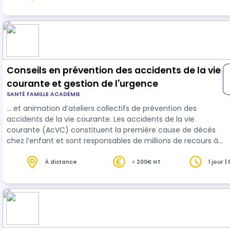
fournissant une compréhension approfondie des enjeux liés
à l‘alimentation, à…
Conseils en prévention des accidents de la vie
courante et gestion de l'urgence
SANTÉ FAMILLE ACADÉMIE
… et animation d’ateliers collectifs de prévention des
accidents de la vie courante. Les accidents de la vie
courante (AcVC) constituent la première cause de décès
chez l’enfant et sont responsables de millions de recours à
des professionnels de
santé
chaque année. De nombreux
accidents peuvent être évités et des solutions de
À distance
> 200€ HT
1 jour |
prévention existent. La nécessité d’actions en matière de
prévention des accidents de la vie courante est une
urgence et un enjeu majeur de santé publique et de
soutien …