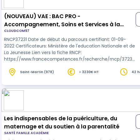
(NOUVEAU) VAE : BAC PRO -
Accompagnement, Soins et Services à la
CLOUDCOM97
Personne (ASSP)
RNCP37231 Date de début du parcours certifiant: 01-09-
2022 Certificateurs: Ministère de l'education Nationale et de
La Jeunesse Lien vers la fiche RNCP:
https://www.francecompetences.fr/recherche/rncp/37231/
Le programme de formation VAE BAC PRO ASSP vise à
accompagner les candidats dans leur démarche de
Saint-Martin (978)
> 3230€ HT
42 h
validation des acquis de l'expérience pour l'obtention du
Certificat d'accompagnement, soins et services à la
personne, option A à domicile.
Les indispensables de la puériculture, du
maternage et du soutien à la parentalité
SANTÉ FAMILLE ACADÉMIE