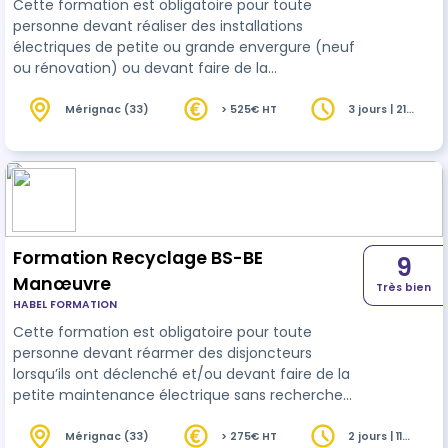
Cette formation est obligatoire pour toute
personne devant réaliser des installations
électriques de petite ou grande envergure (neuf
ou rénovation) ou devant faire de la
maintenance/dépannage avec recherche de
panne. Elle concerne également toute personne
Mérignac (33)
> 525€ HT
3 jours | 21
heures
devant faire des mesures ou des essais (de bon
fonctionnement ou en laboratoire) ou devant
réaliser des vérifications à caractère
réglementaire. Cette formation a pour finalité de
permettre au personnel électricien intervenant
en Basse Tensio…
Formation Recyclage BS-BE
9
Manœuvre
Très bien
HABEL FORMATION
Cette formation est obligatoire pour toute
personne devant réarmer des disjoncteurs
lorsqu’ils ont déclenché et/ou devant faire de la
petite maintenance électrique sans recherche
de panne (remplacer des prises, des
interrupteurs, des luminaires, des ampoules, des
Mérignac (33)
> 275€ HT
2 jours | 11