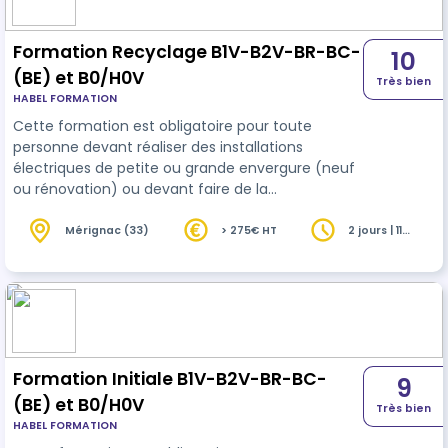
Formation Recyclage B1V-B2V-BR-BC-
10
(BE) et B0/H0V
Très bien
HABEL FORMATION
Cette formation est obligatoire pour toute
personne devant réaliser des installations
électriques de petite ou grande envergure (neuf
ou rénovation) ou devant faire de la
maintenance/dépannage avec recherche de
panne. Elle concerne également toute personne
Mérignac (33)
> 275€ HT
2 jours | 11
heures
devant faire des mesures ou des essais (de bon
fonctionnement ou en laboratoire) ou devant
réaliser des vérifications à caractère
réglementaire. Cette formation a pour finalité de
permettre au personnel électricien intervenant
en Basse Tensio…
Formation Initiale B1V-B2V-BR-BC-
9
(BE) et B0/H0V
Très bien
HABEL FORMATION