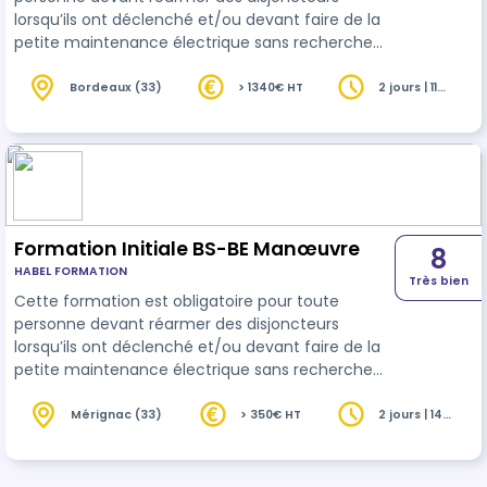
lorsqu’ils ont déclenché et/ou devant faire de la
petite maintenance électrique sans recherche
de panne (remplacer des prises, des
interrupteurs, des luminaires, des ampoules, des
Bordeaux (33)
> 1340€ HT
2 jours | 11
heures
fusibles). Cette formation a pour finalité de
permettre au personnel réalisant des
interventions élémentaires en Basse Tension, de
travailler en sécurité selon la Norme NF C 18-510.
Formation Initiale BS-BE Manœuvre
8
HABEL FORMATION
Très bien
Cette formation est obligatoire pour toute
personne devant réarmer des disjoncteurs
lorsqu’ils ont déclenché et/ou devant faire de la
petite maintenance électrique sans recherche
de panne (remplacer des prises, des
interrupteurs, des luminaires, des ampoules, des
Mérignac (33)
> 350€ HT
2 jours | 14
heures
fusibles). Cette formation a pour finalité de
permettre au personnel réalisant des
interventions élémentaires en Basse Tension, de