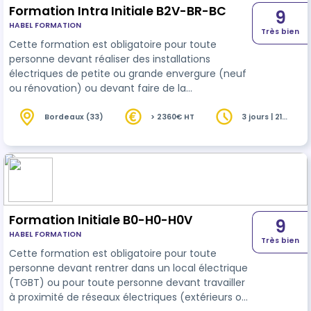
Formation Intra Initiale B2V-BR-BC
9
HABEL FORMATION
Très bien
Cette formation est obligatoire pour toute
personne devant réaliser des installations
électriques de petite ou grande envergure (neuf
ou rénovation) ou devant faire de la
maintenance/dépannage avec recherche de
panne. Elle concerne également toute personne
Bordeaux (33)
> 2360€ HT
3 jours | 21
heures
devant faire des mesures ou des essais (de bon
fonctionnement ou en laboratoire) ou devant
réaliser des vérifications à caractère
réglementaire. Enfin elle concerne également
toute personne devant faire des travaux ou de la
maintenance sur le…
Formation Initiale B0-H0-H0V
9
HABEL FORMATION
Très bien
Cette formation est obligatoire pour toute
personne devant rentrer dans un local électrique
(TGBT) ou pour toute personne devant travailler
à proximité de réseaux électriques (extérieurs ou