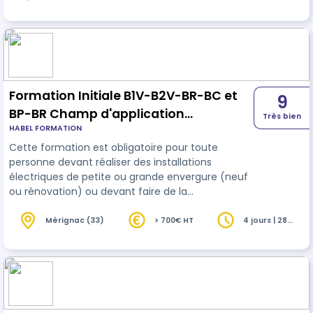
heures
fusibles). Cette formation a pour finalité de
permettre au personnel réalisant des
interventions élémentaires en Basse Tension, de
travailler en sécurité selon la Norme NF C 18-510.
Formation Initiale B1V-B2V-BR-BC et
9
BP-BR Champ d'application
Très bien
HABEL FORMATION
Photovoltaïque et B0-H0
Cette formation est obligatoire pour toute
personne devant réaliser des installations
électriques de petite ou grande envergure (neuf
ou rénovation) ou devant faire de la
maintenance/dépannage avec recherche de
panne. Elle concerne également toute personne
Mérignac (33)
> 700€ HT
4 jours | 28
heures
devant faire des mesures ou des essais (de bon
fonctionnement ou en laboratoire) ou devant
réaliser des vérifications à caractère
réglementaire. Enfin elle concerne également
toute personne devant faire des travaux ou de la
maintenance sur le…