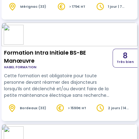
enterrés). Cette formation a pour finalité de
permettre au personnel non électricien, réalisant
Mérignac (33)
> 175€ HT
1 jour | 7
heures
ou encadrant des chantiers d’ordre non
électrique dans des environnements électriques,
de travailler en sécurité selon la Norme NF C 18-
510.
Formation Intra Initiale BS-BE
8
Manœuvre
Très bien
HABEL FORMATION
Cette formation est obligatoire pour toute
personne devant réarmer des disjoncteurs
lorsqu’ils ont déclenché et/ou devant faire de la
petite maintenance électrique sans recherche
de panne (remplacer des prises, des
interrupteurs, des luminaires, des ampoules, des
Bordeaux (33)
> 1590€ HT
2 jours | 14
heures
fusibles). Cette formation a pour finalité de
permettre au personnel réalisant des
interventions élémentaires en Basse Tension, de
travailler en sécurité selon la Norme NF C 18-510.