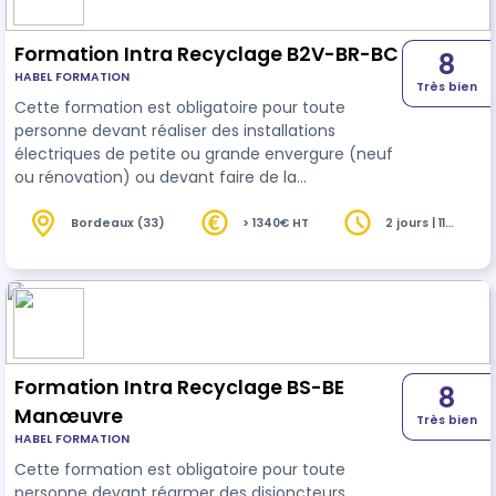
Formation Intra Recyclage B2V-BR-BC
8
HABEL FORMATION
Très bien
Cette formation est obligatoire pour toute
personne devant réaliser des installations
électriques de petite ou grande envergure (neuf
ou rénovation) ou devant faire de la
maintenance/dépannage avec recherche de
panne. Elle concerne également toute personne
Bordeaux (33)
> 1340€ HT
2 jours | 11
heures
devant faire des mesures ou des essais (de bon
fonctionnement ou en laboratoire) ou devant
réaliser des vérifications à caractère
réglementaire. Enfin elle concerne également
toute personne devant faire des travaux ou de la
maintenance sur le…
Formation Intra Recyclage BS-BE
8
Manœuvre
Très bien
HABEL FORMATION
Cette formation est obligatoire pour toute
personne devant réarmer des disjoncteurs