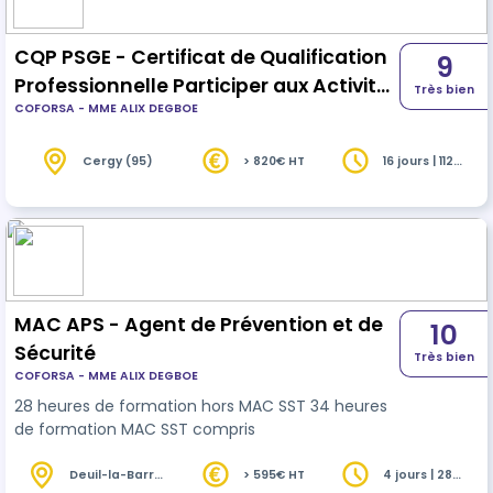
CQP PSGE - Certificat de Qualification
9
Professionnelle Participer aux Activités
Très bien
COFORSA - MME ALIX DEGBOE
privées de Sécurité des Grands
Événements.
Cergy (95)
> 820€ HT
16 jours | 112
heures
MAC APS - Agent de Prévention et de
10
Sécurité
Très bien
COFORSA - MME ALIX DEGBOE
28 heures de formation hors MAC SST 34 heures
de formation MAC SST compris
Deuil-la-Barre
> 595€ HT
4 jours | 28
(95)
heures