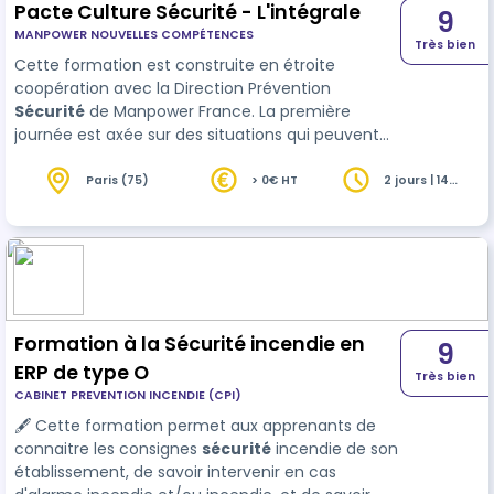
Pacte Culture Sécurité - L'intégrale
9
MANPOWER NOUVELLES COMPÉTENCES
Très bien
Cette formation est construite en étroite
coopération avec la Direction Prévention
Sécurité
de Manpower France. La première
journée est axée sur des situations qui peuvent
avoir un impact sur la sécurité de chacun en
milieu professionnel et les comportements
Paris (75)
> 0€ HT
2 jours | 14
heures
préventifs à adopter. Elle s’appuie sur un Escape
Game. La seconde journée com…
Formation à la Sécurité incendie en
9
ERP de type O
Très bien
CABINET PREVENTION INCENDIE (CPI)
🖋 Cette formation permet aux apprenants de
connaitre les consignes
sécurité
incendie de son
établissement, de savoir intervenir en cas