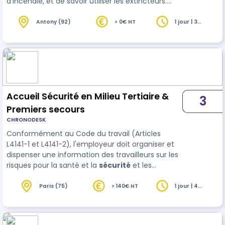
d'incendie, et de savoir utiliser les extincteurs.
D'autres variantes de ce programme sont
possibles : nous consulter 📌Cette formation
Antony (92)
> 0€ HT
1 jour | 3
heures
incendie en réalité augmentée présente de
nombreux…
Accueil Sécurité en Milieu Tertiaire &
3
Premiers secours
CHRONODESK
Conformément au Code du travail (Articles
L4141-1 et L4141-2), l'employeur doit organiser et
dispenser une information des travailleurs sur les
risques pour la santé et la
sécurité
et les
mesures prises pour y remédier. Fictis Prévention
a développé un support de formation qui
Paris (75)
> 140€ HT
1 jour | 4
heures
présente les différents risques pour la santé et la
sécurité liés au poste de travail d'un collaborateur
en milieu tertiaire. Il apporte les informa…