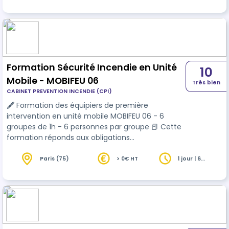
Formation Sécurité Incendie en Unité
10
Mobile - MOBIFEU 06
Très bien
CABINET PREVENTION INCENDIE (CPI)
🖋 Formation des équipiers de première
intervention en unité mobile MOBIFEU 06 - 6
groupes de 1h - 6 personnes par groupe 📕 Cette
formation réponds aux obligations
réglementaires du code du travail (article R4227-
39), et aux obligations de formation en ERP
Paris (75)
> 0€ HT
1 jour | 6
heures
(arrêté du 25 juin 1980 modifié).