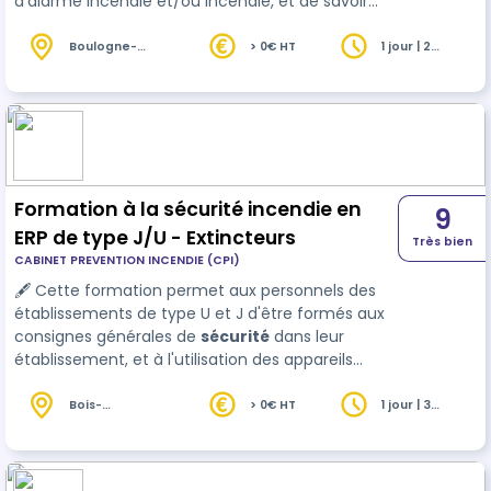
d'alarme incendie et/ou incendie, et de savoir
utiliser les extincteurs. 📕 Cette formation
réponds aux obligations réglementaires du code
Boulogne-
> 0€ HT
1 jour | 2
Billancourt
heures
du travail (article R4227-39), et aux obligatio…
(92)
Formation à la sécurité incendie en
9
ERP de type J/U - Extincteurs
Très bien
CABINET PREVENTION INCENDIE (CPI)
🖋 Cette formation permet aux personnels des
établissements de type U et J d'être formés aux
consignes générales de
sécurité
dans leur
établissement, et à l'utilisation des appareils
extincteurs : - établissements de soins : clinique,
hôpitaux, centre d'imagerie... - établissement
Bois-
> 0€ HT
1 jour | 3
Colombes
heures
médico-sociaux : EHPAD, FAM, MAS, Foyer
(92)
d'hébergement .... 📕 Cette formation réponds a…