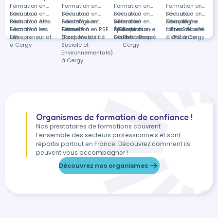
Formation en
Formation en
Formation en
Formation en
Sécurité à
Formation en
Sécurité à
Formation en
Sécurité à
Formation en
Sécurité à
Formation en
Paris
Sécurité à Alès
Formation en
Saint-Agnant
Sécurité à
Formation en
Villenave-
Sécurité à
Formation en
Compiègne
Sécurité à
Formations
Sécurité à Les
Formation en
Formation en RSE
Delme
Sécurité à
d'Ornon
Épinay-sous-
Sécurité à
Formation en
Lattes
dans Sécurité
Formation en
Ulis
Entrepreneuriat
(Responsabilité
Saint-Malo
Sénart
Deuil-la-Barre
Photoshop à
à distance
VAE à Cergy
à Cergy
Sociale et
Cergy
Environnementale)
à Cergy
Organismes de formation de confiance !
Nos prestataires de formations couvrent
l’ensemble des secteurs professionnels et sont
répartis partout en France. Découvrez comment ils
peuvent vous accompagner !
Découvrez nos organismes