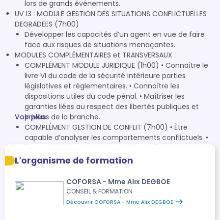
lors de grands événements.
UV 13 : MODULE GESTION DES SITUATIONS CONFLICTUELLES
DEGRADEES (7h00)
Développer les capacités d’un agent en vue de faire
face aux risques de situations menaçantes.
MODULES COMPLÉMENTAIRES et TRANSVERSAUX :
COMPLÉMENT MODULE JURIDIQUE (1h00) • Connaître le
livre VI du code de la sécurité intérieure parties
législatives et réglementaires. • Connaître les
dispositions utiles du code pénal. • Maîtriser les
garanties liées au respect des libertés publiques et
Voir plus
privées de la branche.
COMPLÉMENT GESTION DE CONFLIT (7h00) • Être
capable d’analyser les comportements conflictuels. •
Être capable de résoudre un conflit. • Être capable de
gérer une situation conflictuelle.
L'organisme de formation
COMPLÉMENT MODULE STRATÉGIE (2h00) • Connaître les
outils de transmission. • Savoir transmettre des
COFORSA - Mme Alix DEGBOE
consignes. • Réaliser une remontée d’informations.
CONSEIL & FORMATION
Découvrir COFORSA - Mme Alix DEGBOE