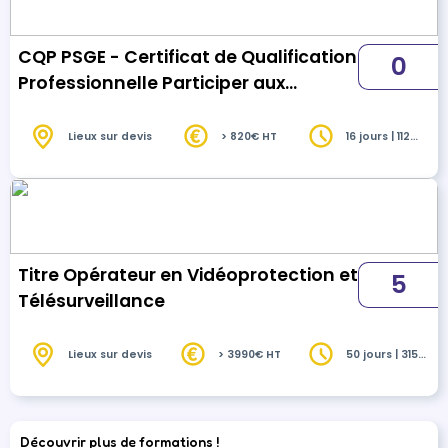
CQP PSGE - Certificat de Qualification
0
Professionnelle Participer aux
Activités privées de Sécurité des
Grands Événements. - duplicata
Lieux sur devis
> 820€ HT
16 jours | 112
heures
Titre Opérateur en Vidéoprotection et
5
Télésurveillance
Lieux sur devis
> 3990€ HT
50 jours | 315
heures
Découvrir plus de formations !