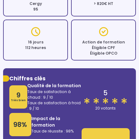
Cergy
> 820€ HT
95
16 jours
Action de formation
112 heures
Éligible CPF
Éligible OPCO
Chiffres clés
Qualité de la formation
5
Taux de satisfaction à
9
chaud : 9 / 10
Très bien
Taux de satisfaction à froid
20 votants
: 9 / 10
Impact de la
98%
formation
Taux de réussite : 98%