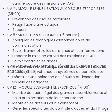
dans le cadre des missions de l’APS.
UV 7 : MODULE SENSIBILISATION AUX RISQUES TERRORISTES
(13h00)
Prévention des risques terroristes.
Réagir face à une attaque.
Secourir.
UV 8 : MODULE PROFESSIONNEL (15 heures)
Appliquer les techniques d’information et de
communication.
Savoir transmettre les consignes et les informations.
Préparer la mise en œuvre des missions de l’APS.
Savoir contrôler les accès.
UV 9 : MODULE PALPATION DE SÉCURITÉ ET INSPECTION DES
Prendre en compte un poste de contrôle de sécurité.
BAGAGES (7h00)
Rondes de surveillance et systèmes de contrôle des
rondes.
Effectuer une palpation de sécurité et l’inspection
visuelle des bagages.
UV 12 : MODULE EVENEMENTIEL SPECIFIQUE (7h00)
Maitrise du cadre légal des grands rassemblements et
de la problématique de leur sécurisation.
Identifier les acteurs d’un événement.
Gérer les spécificités du contrôle d’accès et du filtrage