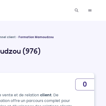
nnel client
Formation Mamoudzou
oudzou (976)
0
e vente et de relation
client
. De
rmation offre un parcours complet pour