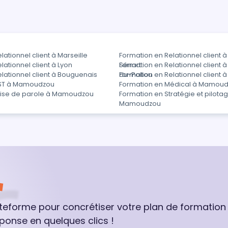
ationnel client à Marseille
Formation en Relationnel client 
lationnel client à Lyon
Sénart
Formation en Relationnel client 
lationnel client à Bouguenais
du-Poitou
Formation en Relationnel client 
SST à Mamoudzou
Formation en Médical à Mamou
rise de parole à Mamoudzou
Formation en Stratégie et pilota
Mamoudzou
ateforme pour concrétiser votre plan de formation
ponse en quelques clics !