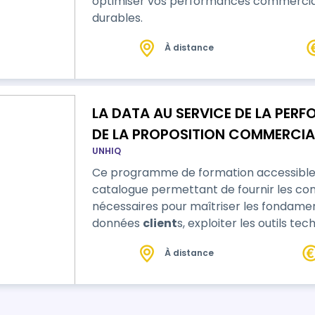
optimiser vos performances commerciale
durables.
À distance
LA DATA AU SERVICE DE LA PER
DE LA PROPOSITION COMMERCIA
UNHIQ
Ce programme de formation accessible
catalogue permettant de fournir les c
nécessaires pour maîtriser les fondamen
données
client
s, exploiter les outils t
personnalisation. Au terme de cette séquence de formation, le stagiaire sera
À distance
capable de maîtriser les bases de la dat
suite à l’obtention d…