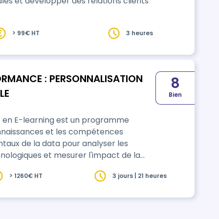
s et développer des relations clients
> 99€ HT
3 heures
FORMANCE : PERSONNALISATION
8
LE
Bien
 en E-learning est un programme
onnaissances et les compétences
taux de la data pour analyser les
echnologiques et mesurer l'impact de la
> 1260€ HT
3 jours | 21 heures
a, personnaliser et mesurer les actions ;