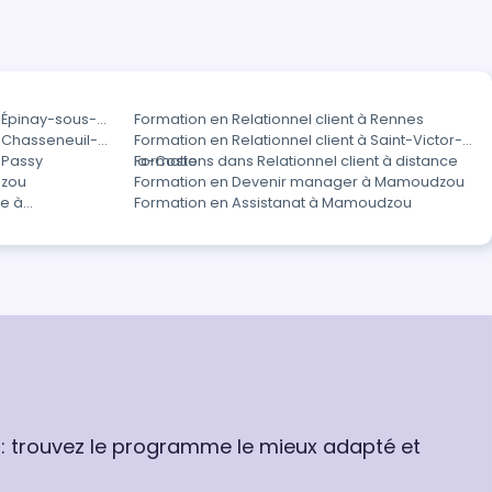
à Épinay-sous-
Formation en Relationnel client à Rennes
à Chasseneuil-
Formation en Relationnel client à Saint-Victor-
à Passy
la-Coste
Formations dans Relationnel client à distance
dzou
Formation en Devenir manager à Mamoudzou
ge à
Formation en Assistanat à Mamoudzou
 : trouvez le programme le mieux adapté et