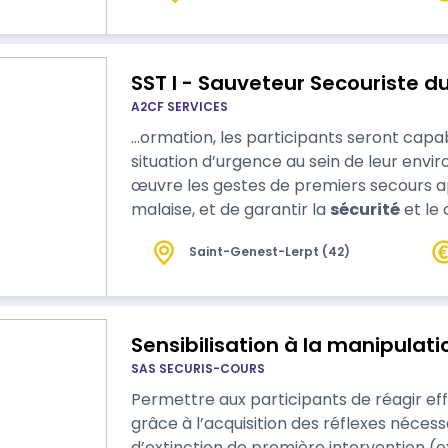
SST I - Sauveteur Secouriste du
A2CF SERVICES
…ormation, les participants seront capa
situation d’urgence au sein de leur envi
œuvre les gestes de premiers secours a
malaise, et de garantir la
sécurité
et le 
secours professionnels." Formation dispensée en intra-entreprise à partir de 1
Saint-Genest-Lerpt (42)
200 €/j
Sensibilisation à la manipulati
SAS SECURIS-COURS
Permettre aux participants de réagir ef
grâce à l’acquisition des réflexes néces
d’extinction de première intervention (e