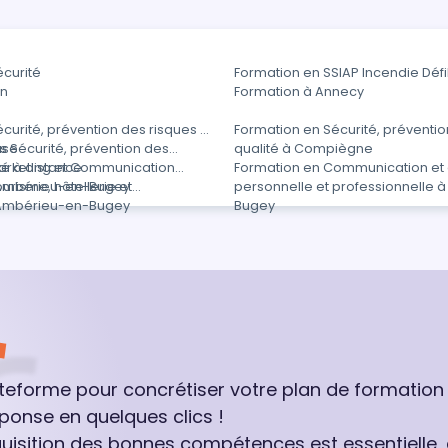
écurité
Formation en SSIAP Incendie Défib
on
Formation à Annecy
curité, prévention des risques et
Formation en Sécurité, préventio
use
 Sécurité, prévention des
qualité à Compiègne
té à distance
arketing et Communication
Formation en Communication et e
 Ambérieu-en-Bugey
urisme, hôtellerie et
personnelle et professionnelle
 Ambérieu-en-Bugey
Bugey
ateforme pour concrétiser votre plan de formation
ponse en quelques clics !
quisition des bonnes compétences est essentielle,