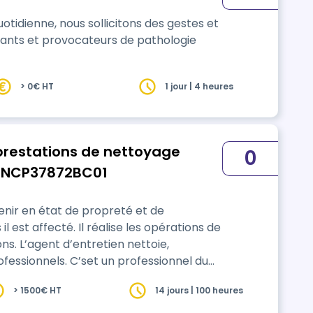
otidienne, nous sollicitons des gestes et
nants et provocateurs de pathologie
> 0€ HT
1 jour | 4 heures
 prestations de nettoyage
0
 RNCP37872BC01
nir en état de propreté et de
 est affecté. Il réalise les opérations de
ns. L’agent d’entretien nettoie,
rofessionnels. C’set un professionnel du
s charges. Il effectue les opérations
> 1500€ HT
14 jours | 100 heures
ans le cadre des