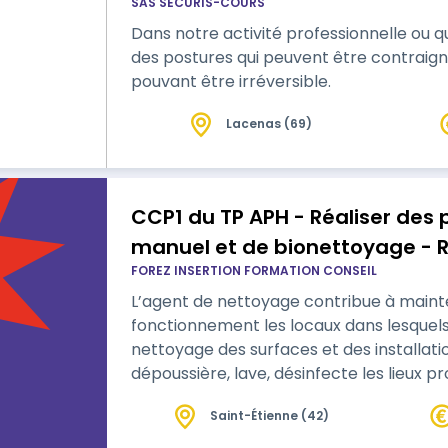
SAS SECURIS-COURS
Dans notre activité professionnelle ou qu
des postures qui peuvent être contraig
pouvant être irréversible.
Lacenas (69)
CCP1 du TP APH - Réaliser des
manuel et de bionettoyage -
FOREZ INSERTION FORMATION CONSEIL
L’agent de nettoyage contribue à mainte
fonctionnement les locaux dans lesquels il
nettoyage des surfaces et des installatio
dépoussière, lave, désinfecte les lieux p
ménage, il suit très souvent un cahier de
Saint-Étienne (42)
d’entretien à grande échelle. Il prend des initiatives d
instructions reçues, décèle les diffic…