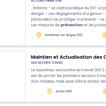
ACTION FORMATION
…finitions - Le cadre juridique du SST La protection - Repérer et supprimer le
danger - Les dégagements d’urgence - L’
particuliers De protéger à prévenir - Le repérage de situations dangereuses -
Les mesures de
prévention
et de protection Examiner - Les détr
La recherche de signe Faire alerter ou alerter - Les moyens d’alerte - Les
Ambérieu-en-Bugey (01)
numéros d’urgence - Les messages d’alerte De faire alerter à inform
interlocuteurs en matière de préventio…
Maintien et Actualisation de
SAS SECURIS-COURS
Le sauveteur secouriste du travail (SST) e
est de porter les premiers secours à tou
d'un malaise, mais aussi d'être acteur de
Arnas (69)