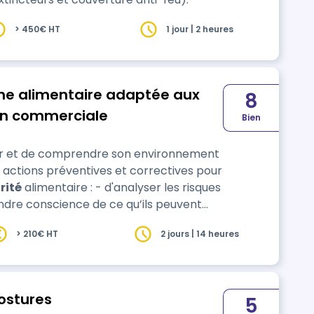
> 450€ HT
1 jour | 2 heures
ène alimentaire adaptée aux
8
on commerciale
Bien
yser et de comprendre son environnement
actions préventives et correctives pour
rité
alimentaire : - d'analyser les risques
endre conscience de ce qu’ils peuvent
’une collectivité, _ d'aider les
> 210€ HT
2 jours | 14 heures
 leurs pratiques…
Postures
5