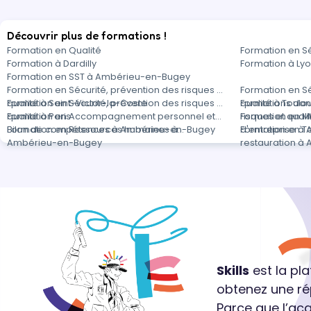
Découvrir plus de formations !
Formation en Qualité
Formation en S
Formation à Dardilly
Formation à Ly
Formation en SST à Ambérieu-en-Bugey
Formation en Sécurité, prévention des risques et
Formation en Sé
qualité à Saint-Victor-la-Coste
Formation en Sécurité, prévention des risques et
qualité à Toulo
Formations dans
qualité à Paris
Formation en Accompagnement personnel et
risques et quali
Formation en M
Bilan de compétences à Ambérieu-en-Bugey
Formation en Ressources humaines à
d'entreprise à
Formation en To
Ambérieu-en-Bugey
restauration à
Skills
est la pl
obtenez une ré
Parce que l’ac