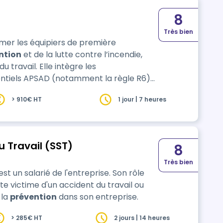
8
Très bien
rmer les équipiers de première
ntion
et de la lutte contre l’incendie,
travail. Elle intègre les
entiels APSAD (notamment la règle R6)
es réglementaires en matière d…
> 910€ HT
1 jour | 7 heures
u Travail (SST)
8
Très bien
st un salarié de l'entreprise. Son rôle
te victime d'un accident du travail ou
 la
prévention
dans son entreprise.
> 285€ HT
2 jours | 14 heures