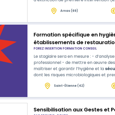
Arnas (69)
Formation spécifique en hygi
établissements de restaurati
FOREZ INSERTION FORMATION CONSEIL
Le stagiaire sera en mesure : - d’anal
professionnel - de mettre en œuvre des 
maîtriser et garantir l’hygiène et la
sécu
dont les risques microbiologiques et pr
présenter dans l’alimentation au niveau d
Saint-Étienne (42)
personnels de cuisine à progresser dans
Sensibilisation aux Gestes et 