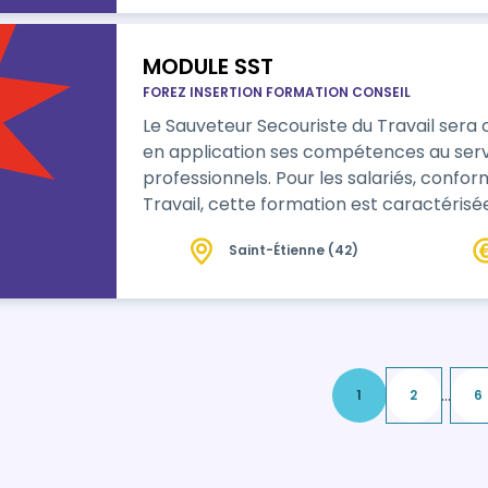
MODULE SST
FOREZ INSERTION FORMATION CONSEIL
Le Sauveteur Secouriste du Travail sera
en application ses compétences au serv
professionnels. Pour les salariés, conformément à l’article L.6313-1 du Code du
Travail, cette formation est caractéri
compétences.
Saint-Étienne (42)
...
1
2
6