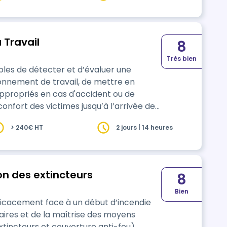
 Travail
8
Très bien
bles de détecter et d’évaluer une
ronnement de travail, de mettre en
ppropriés en cas d'accident ou de
confort des victimes jusqu’à l’arrivée des
> 240€ HT
2 jours | 14 heures
on des extincteurs
8
Bien
ficacement face à un début d’incendie
saires et de la maîtrise des moyens
xtincteurs et couverture anti-feu).