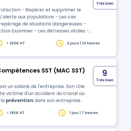
Très bien
alerte aux populations - Les cas
esses vitales -
> 290€ HT
2 jours | 14 heures
er - Les
s Compétences SST (MAC SST)
9
Très bien
st un salarié de l'entreprise. Son rôle
te victime d'un accident du travail ou
 la
prévention
dans son entreprise.
> 195€ HT
1 jour | 7 heures