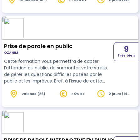
d'évolution
personnelle
regroupe vos travaux
Bugey (01)
heures
Prise de parole en public
9
OZANIM
Très bien
Cette formation vous permettra de capter
l’attention du public, de surmonter votre stress,
de gérer les questions difficiles posées par le
public et les imprévus. Bref, à l’issue de cette
formation, prendre la parole en public deviendra
un vrai plaisir! Tarif formation intra-entreprise :
Valence (26)
> 0€ HT
2 jours | 14
heures
3600€ HT / groupe Tarif formation inter-
entreprises : 1200€ HT / personne