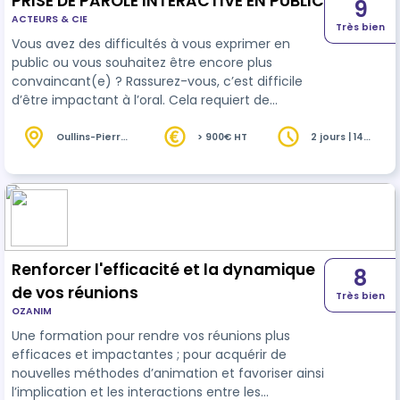
PRISE DE PAROLE INTERACTIVE EN PUBLIC
9
ACTEURS & CIE
Très bien
Vous avez des difficultés à vous exprimer en
public ou vous souhaitez être encore plus
convaincant(e) ? Rassurez-vous, c’est difficile
d’être impactant à l’oral. Cela requiert de
maitriser les différentes techniques de l’art
oratoire afin de se mettre au service de son
Oullins-Pierre-
> 900€ HT
2 jours | 14
Bénite (69)
heures
message. Cette formation ludique et impliquante
permet de créer de l’auto-bienveillance.
(indispensable : on ne peut transmettre que ce
que l’on possède). Grâce à l’outil théâtral et une
réflexion poussée sur la notion de rôle soc…
Renforcer l'efficacité et la dynamique
8
de vos réunions
Très bien
OZANIM
Une formation pour rendre vos réunions plus
efficaces et impactantes ; pour acquérir de
nouvelles méthodes d’animation et favoriser ainsi
l’implication et les interactions entre les