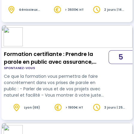
participants. Bref, pour que la dynamique de
groupe soit au service de vos objectifs.
Génissieux
> 3600€ HT
2 jours | 14
(26)
heures
Formation certifiante : Prendre la
5
parole en public avec assurance,
SPONTANEZ-VOUS
pertinence et adaptabilité
Ce que la formation vous permettra de faire
concrètement dans vos prises de parole en
public : - Parler de vous et de vos projets avec
naturel et facilité - Vous montrer à votre juste
valeur - Vous exprimer à l'oral avec confiance -
Concevoir des interventions claires,
Lyon (69)
> 1900€ HT
3 jours | 25
heures
convaincantes et agréables à écouter -
Improviser avec pertinence et assurance en cas
d'imprévus En restant vous-même, bien entendu
!