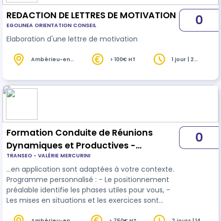
REDACTION DE LETTRES DE MOTIVATION
0
EGOLINEA ORIENTATION CONSEIL
Elaboration d'une lettre de motivation
Ambérieu-en-
> 100€ HT
1 jour | 2
Bugey (01)
heures
Formation Conduite de Réunions
0
Dynamiques et Productives -
TRANSEO - VALÉRIE MERCURINI
Présentiel
…en application sont adaptées à votre contexte.
Programme personnalisé : - Le positionnement
préalable identifie les phases utiles pour vous, -
Les mises en situations et les exercices sont
adaptés à votre contexte - Votre carnet
Ambérieu-en-
> 750€ HT
2 jours | 14