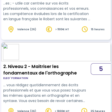
…es ; - utile car centrée sur vos écrits
professionnels, vos connaissances et vos erreurs.
Les compétence évaluées lors de la certification
en langue française le Robert sont les suivantes :
- Rédiger des écrits dans le cadre d'une activité
professionnelle
, en respectant les règles de la
Valence (26)
> 1100€ HT
15 heures
langue française, dans le but de communiquer
efficacement à l'écrit. - S'exprimer de manière
adéquate (registre de langue, vocabulaire
sélectionné, construction des phrases) dans un
contexte professionnel défi…
2. Niveau 2 - Maitriser les
5
fondamentaux de l'orthographe
ELEO' FORMATION
… vous rédigez quotidiennement des écrits
professionnels et que vous vous posez toujours
les mêmes questions en orthographe et en
syntaxe. Vous avez besoin de revoir certaines
règles pour gagner du temps et corriger vos
erreurs récurrentes avec
efficacité
. Nos
Valence (26)
> 1900€ HT
25 heures