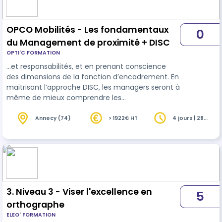
OPCO Mobilités - Les fondamentaux
0
du Management de proximité + DISC
OPTI'C FORMATION
…et responsabilités, et en prenant conscience
des dimensions de la fonction d’encadrement. En
maitrisant l’approche DISC, les managers seront à
même de mieux comprendre les
comportements et les motivations de leurs
équipes améliorant ainsi la
communication
, la
Annecy (74)
> 1922€ HT
4 jours | 28
heures
cohésion et l'efficacité de leur leadership. Les
participants découvriront et intégreront les
différents outils indispensables à la fonction de
manager, clarifieront leur rôle, maîtriseront les
fondamentaux du management de proximité.
La…
3. Niveau 3 - Viser l'excellence en
5
orthographe
ELEO' FORMATION