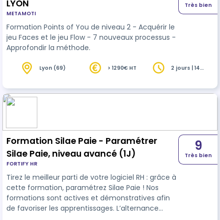
LYON
Très bien
METAMOTI
Formation Points of You de niveau 2 - Acquérir le
jeu Faces et le jeu Flow - 7 nouveaux processus -
Approfondir la méthode.
Lyon (69)
> 1290€ HT
2 jours | 14
heures
Formation Silae Paie - Paramétrer
9
Silae Paie, niveau avancé (1J)
Très bien
FORTIFY HR
Tirez le meilleur parti de votre logiciel RH : grâce à
cette formation, paramétrez Silae Paie ! Nos
formations sont actives et démonstratives afin
de favoriser les apprentissages. L’alternance
d’apports théoriques et de pratiques en lien avec