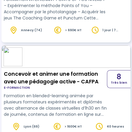
– Expérimenter la méthode Points of You –
Accompagner par le photolangage – Acquérir les
jeux The Coaching Game et Punctum Cette
formation a pour finalité de permettre aux
personnes formées d’expérimenter et
Annecy (74)
> 690€ HT
1 jour | 7
heures
d’appréhender les 3 processus de base avec les
outils The Coaching Game et Punctum de Points
of You®. Au cours de cette journée, les
participants bénéficieront d’une première
approche de la méthodologie et des outils de
Points of You®. Ils expérime…
Concevoir et animer une formation
8
avec une pédagogie active - CAFPA
Très bien
E-FORMACTION
Formation en blended-learning animée par
plusieurs formateurs expérimentés et diplômés
avec alternance de classes virtuelles d’1h30 en fin
de journée, contenus de formation en ligne sur
notre plateforme de formation vous permettant
d’apprendre selon votre propre organisation, et
Lyon (69)
> 1600€ HT
40 heures