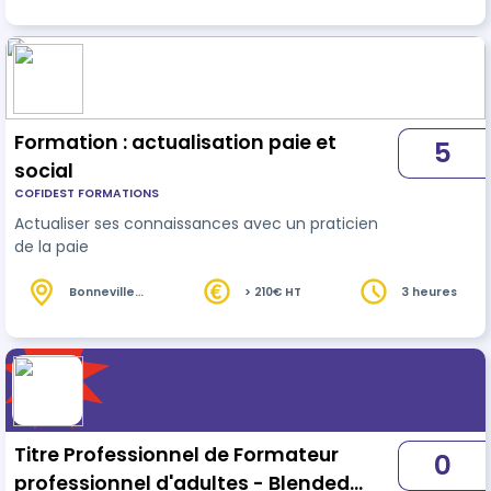
journée de formation en présentiel. Afin
d’adapter la formation à vos besoins, un test de
positionnement sera réalisé en amont de la
formation. Un suivi individualisé tout au long de
votre parcours sera proposé en fonctio…
Formation : actualisation paie et
5
social
COFIDEST FORMATIONS
Actualiser ses connaissances avec un praticien
de la paie
Bonneville
> 210€ HT
3 heures
(74)
Titre Professionnel de Formateur
0
professionnel d'adultes - Blended