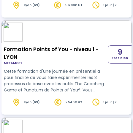
l’environnement de nos clients contribuent à
Lyon (69)
> 1200€ HT
1 jour | 7
heures
faciliter le transfert de compétences. Attentifs à
la qualité de nos formations, nous effectuons
notamment des évaluations de préformation, à
chaud et à froid. Nos formations sont dispensées
soit en présentiel da…
Formation Points of You - niveau 1 -
9
LYON
Très bien
METAMOTI
Cette formation d'une journée en présentiel a
pour finalité de vous faire expérimenter les 3
processus de base avec les outils The Coaching
Game et Punctum de Points of You®. Vous
bénéficierez ainsi d’une première approche de la
méthodologie et des outils Points of You®. Et vous
Lyon (69)
> 540€ HT
1 jour | 7
heures
expérimenterez également une manière unique
de communiquer et de dialoguer tout en
enrichissant votre savoir-faire professionnel. A
l’issue de cette journée, vous serez certifié-e «