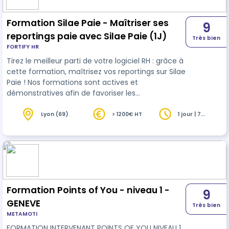
Points of You® Explorer ».
Formation Silae Paie - Maîtriser ses
9
reportings paie avec Silae Paie (1J)
Très bien
FORTIFY HR
Tirez le meilleur parti de votre logiciel RH : grâce à
cette formation, maîtrisez vos reportings sur Silae
Paie ! Nos formations sont actives et
démonstratives afin de favoriser les
apprentissages. L’alternance d’apports théoriques
et de pratiques en lien avec l’environnement de
Lyon (69)
> 1200€ HT
1 jour | 7
heures
nos clients contribuent à faciliter le transfert de
compétences. Attentifs à la qualité de nos
formations, nous effectuons notamment des
évaluations de préformation, à chaud et à froid.
Nos formations sont dispensées soi…
Formation Points of You - niveau 1 -
9
GENEVE
Très bien
METAMOTI
FORMATION INTERVENANT POINTS OF YOU NIVEAU 1