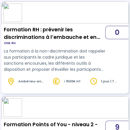
Formation RH : prévenir les
0
discriminations à l’embauche et en
ONE RH
entreprise
La formation à la non-discrimination doit rappeler
aux participants le cadre juridique et les
sanctions encourues, les différents outils à
disposition et proposer d’éveiller les participants
aux enjeux stratégiques de la non-discrimination
au recrutement, de décrypter le coût des
Ambérieu-en-
> 1500€ HT
1 jour | 7
Bugey (01)
heures
discriminations pour l’entreprise, sous le prisme
des risques.
Formation Points of You - niveau 2 -
9