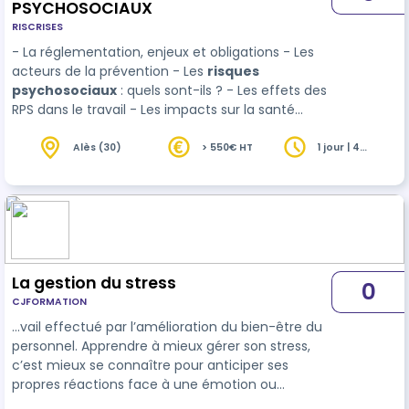
PSYCHOSOCIAUX
RISCRISES
- La réglementation, enjeux et obligations - Les
acteurs de la prévention - Les
risques
psychosociaux
: quels sont-ils ? - Les effets des
RPS dans le travail - Les impacts sur la santé
mentale et physique - Les facteurs de RPS
Alès (30)
> 550€ HT
1 jour | 4
heures
La gestion du stress
0
CJFORMATION
…vail effectué par l’amélioration du bien-être du
personnel. Apprendre à mieux gérer son stress,
c’est mieux se connaître pour anticiper ses
propres réactions face à une émotion ou
situation et donc mieux vivre ce moment. La