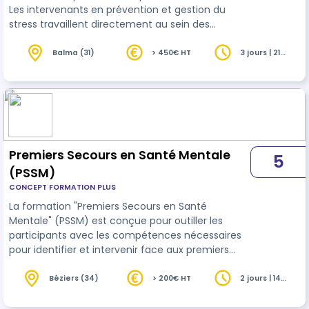
Les intervenants en prévention et gestion du
stress travaillent directement au sein des
entreprises et des collectivités dans le cadre de
la prévention des
risques
professionnels où ils
Balma (31)
> 450€ HT
3 jours | 21
heures
apportent une vision orientée solutions aux
problèmes de stress. Cette formation peut
également être organisée en intra-entreprise
(nous contacter)
Premiers Secours en Santé Mentale
5
(PSSM)
CONCEPT FORMATION PLUS
La formation "Premiers Secours en Santé
Mentale" (PSSM) est conçue pour outiller les
participants avec les compétences nécessaires
pour identifier et intervenir face aux premiers
signes de troubles mentaux ou lors de crises
psychiques. S'étendant sur 14 heures réparties sur
Béziers (34)
> 200€ HT
2 jours | 14
heures
2 jours, ce programme s'adresse à tout individu
âgé de 18 ans et plus, sans prérequis spécifique.