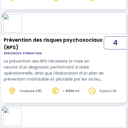
heures
Prévention des risques psychosociaux
4
(RPS)
ERGONOVA FORMATION
La prévention des RPS nécessite la mise en
oeuvre d’un diagnostic performant à visée
opérationnelle, ainsi que l’élaboration d’un plan de
prévention maîtrisable et pilotable par les acteurs
internes des organisations de travail. Cette
formation propose d’appréhender les différentes
Toulouse (31)
> 4185€ HT
3 jours | 21
heures
méthodologies d’élaboration d’un diagnostic RPS
global, objectivé et partagé, et une méthode
d’élaboration d’un plan d’actions opérationnel.