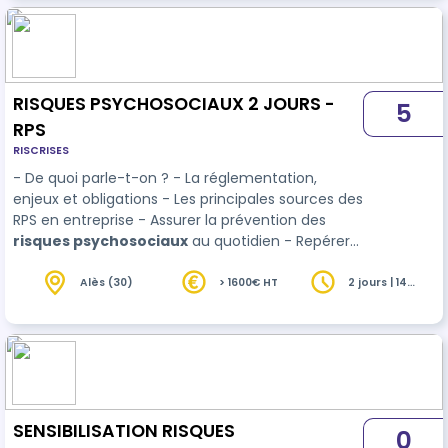
Objectifs de la formation : - Acquisition de
connaissances fondamentales : Comprendre les
divers troubles de santé mentale, le…
RISQUES PSYCHOSOCIAUX 2 JOURS -
5
RPS
RISCRISES
- De quoi parle-t-on ? - La réglementation,
enjeux et obligations - Les principales sources des
RPS en entreprise - Assurer la prévention des
risques psychosociaux
au quotidien - Repérer
un RPS - Évaluer et agir en fonction du RPS -
Eviter de reproduire les causes de RPS
Alès (30)
> 1600€ HT
2 jours | 14
heures
SENSIBILISATION RISQUES
0