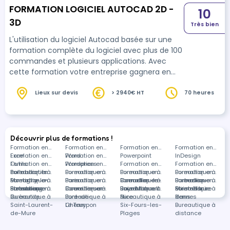
FORMATION LOGICIEL AUTOCAD 2D -
10
3D
Très bien
L'utilisation du logiciel Autocad basée sur une
formation complète du logiciel avec plus de 100
commandes et plusieurs applications. Avec
cette formation votre entreprise gagnera en
productivité avec l'automatisation des tâches
répétitives sans valeur ajoutée. Les échanges de
Lieux sur devis
> 2940€ HT
70 heures
plans entre les différents acteurs seront
facilités.
Découvrir plus de formations !
Formation en
Formation en
Formation en
Formation en
Excel
Formation en
Word
Formation en
Powerpoint
InDesign
Outils
Formation en
Wordpress
Formation en
Formation en
Formation en
collaboratifs
Bureautique à
Formation en
Bureautique à
Formation en
Bureautique à
Formation en
Bureautique à
Formation en
Montigny-le-
Bureautique à
Formation en
Paris
Bureautique à
Formation en
Cormelles-le-
Bureautique à
Formation en
Barbezieux-
Bureautique à
Formation en
Bretonneux
Strasbourg
Bureautique à
Formation en
Courville-sur-
Bureautique à
Formation en
Royal
Baie-Mahault
Bureautique à
Formation en
Saint-Hilaire
Miramas
Bureautique à
Formations
Guérande
Bureautique à
Eure
Pont-de-
Bureautique à
Nice
Bureautique à
Rennes
dans
Saint-Laurent-
Chéruy
Le Tampon
Six-Fours-les-
Bureautique à
de-Mure
Plages
distance