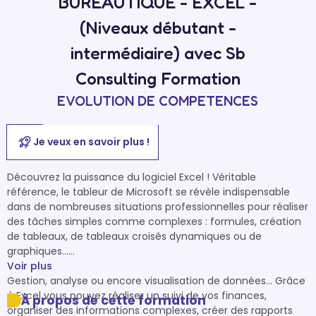
BUREAUTIQUE - EXCEL -
(Niveaux débutant -
intermédiaire) avec Sb
Consulting Formation
EVOLUTION DE COMPETENCES
Je veux en savoir plus !
Découvrez la puissance du logiciel Excel ! Véritable 
référence, le tableur de Microsoft se révèle indispensable 
dans de nombreuses situations professionnelles pour réaliser 
des tâches simples comme complexes : formules, création 
de tableaux, de tableaux croisés dynamiques ou de 
graphiques…

Voir plus
Gestion, analyse ou encore visualisation de données… Grâce 
à Excel vous pouvez réaliser un suivi de vos finances, 
À propos de cette formation
organiser des informations complexes, créer des rapports 