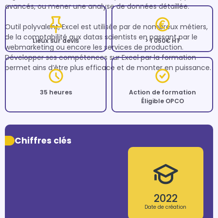
avancés, ou mener une analyse de données détaillée.

Outil polyvalent, Excel est utilisée par de nombreux métiers, 
de la comptabilité aux datas scientists en passant par le 
Lieux sur devis
> 1 050€ HT
webmarketing ou encore les services de production. 
Développer ses compétences sur Excel par la formation 
permet ains d’être plus efficace et de monter en puissance.
35 heures
Action de formation
Éligible OPCO
Chiffres clés
2022
Date de création