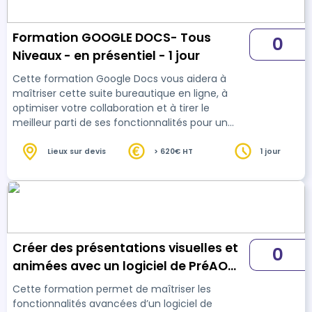
vendredi de 9h00 à 12h30. • Par téléphone : 01 89 47 04 52 •
Par mail : contact.connectlearning@gmail.com Votre référent
handicap : Thierry DAHAN • Par téléphone : 01 77 38 18 15 • Par
Formation GOOGLE DOCS- Tous
0
mail : contact.connectlearning@gmail.com Excellente
Niveaux - en présentiel - 1 jour
formation !
Cette formation Google Docs vous aidera à
maîtriser cette suite bureautique en ligne, à
optimiser votre collaboration et à tirer le
meilleur parti de ses fonctionnalités pour un
travail plus productif et efficace Formation
adaptée aux besoins, intérêts et disponibilités
Lieux sur devis
> 620€ HT
1 jour
de l'apprenant. Elle vous permet de développer
ou de perfectionner vos connaissances au
travers d'exercices et de cas concrets réalisés.
7 heures en présentiel avec un formateur
expérimenté.. En INTRA-ENTREPRISE ou dans nos
locau…
Créer des présentations visuelles et
0
animées avec un logiciel de PréAO
(Powerpoint, Google Slides, Impress)
Cette formation permet de maîtriser les
Niveau avancé - 30h
fonctionnalités avancées d’un logiciel de