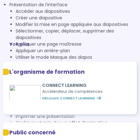
Présentation de l’interface
Accéder aux diapositives
Créer une diapositive
Modifier la mise en page appliquée aux diapositives
Sélectionner, copier, déplacer, supprimer des
diapositives
Voir plus
Appliquer une page maîtresse
Appliquer un arrière-plan
Utiliser le mode Masque des diapos
Saisir du texte dans une diapositive
Gérer les diapositives en mode Plan
L'organisme de formation
Mettre en forme le texte
Insérer une zone de texte
CONNECT LEARNING
Insérer et mettre en forme une image
Accélérateur de compétences
Insérer une vidéo
Découvrir CONNECT LEARNING
Gérer les images
Mettre en forme les images
Imprimer une présentation
Appliquer et minuter un effet d’animation
Appliquer un effet de transition aux diapositives
Public concerné
Automatiser le défilement des diapositives