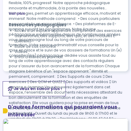
flexible, 100% progressif. Notre approche pédagogique
innovante et multimodale, à la pointe des nouvelles
technologies, permet un apprentissage efficace, motivant et
Voir plus
immersif. Notre méthode comprend : • Des cours particuliers
personnalisés en visioconférence. • Des plateformes de E-
Ressources pédagogiques
learning suivant les programmes. Notre équipe
Accès a un espace apprenant comprenant des exercices
pédagogique expérimentée depuis de nombreuses années
asynchrones, des supports, des quiz, et des modules E-
vous accompagne tout au long de votre parcours de
LEARNING
formation. Votre service administratif vous conseille pour la
Étude de cas concrets
mise en place et le suivi de vos dossiers de formations Un (e)
Vidéos
conseiller (ère) pédagogique dédiée vous assiste tout au
Envoi d'exercices par mail.
long de votre apprentissage avec des contacts réguliers
pour s’assurer du bon avancement de la formation Chaque
stagiaire bénéfice d'un "espace apprenant " illimité et
permanent, comprenant :  Des Supports de cours  Des
exercices  Des QCM et QUIZZ  Des supports et vidéos  Un
espace e-learning Vous trouverez également dans cet
Je veux en savoir plus !
espace, l’ensemble des documents nécessaires attestant du
bon déroulement de la formation et des enquêtes de
satisfaction. Elle vous guidera pour la prise en main de tous
D'autres formations qui pourraient vous
les outils que nous mettons à votre disposition. Votre service
administratif : Ouvert du lundi au jeudi de 9h00 à 17h00 et le
intéresser
vendredi de 9h00 à 12h30. • Par téléphone : 01 89 47 04 52 •
Par mail : contact.connectlearning@gmail.com Votre service
pédagogique : Ouvert du lundi au jeudi de 9h00 à 17h00 et le