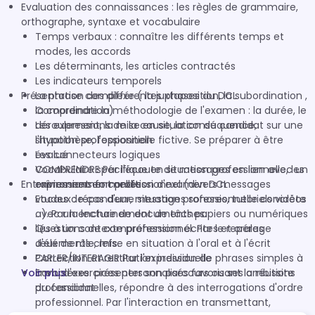
Evaluation des connaissances : les règles de grammaire,
orthographe, syntaxe et vocabulaire
Temps verbaux : connaître les différents temps et
modes, les accords
Les déterminants, les articles contractés
Les indicateurs temporels
Présentation des différentes phases du DCL
La phrase complexe ( la juxtaposition, la subordination ,
la coordination)
Comprendre la méthodologie de l'examen : la durée, le
Les expressions de la cause, la conséquence,
déroulement, la mise en situation du candidat sur une
l'hypothèse, l'opposition
situation professionnelle fictive. Se préparer à être
Les connecteurs logiques
évalué
Vocabulaire spécifique en situation professionnelle, les
COMPRENDRE Par l'écoute de messages en lien avec un
Entraînement en condition d'examen DCL
expressions formelles
environnement professionnel (divers messages
vocaux : répondeur, messages sonores, tutoriels vidéos
Etudes de cas d'une situation professionnelle concrète
…). Par la lecture de documents papiers ou numériques
avec un enchainement de tâches.
liés à un contexte professionnel. Par le repérage
Questions de compréhension écrites et orales
d'éléments clefs.
Jeux de rôle, mise en situation à l'oral et à l'écrit
PARLER/INTERAGIR Par l'expression de phrases simples à
Correction et restitution individuelle
Voir plus
complexes: présenter son parcours ou ses ambitions
Envoi d'exercices personnalisés favorisant la réussite
professionnelles, répondre à des interrogations d'ordre
du candidat
professionnel. Par l'interaction en transmettant,