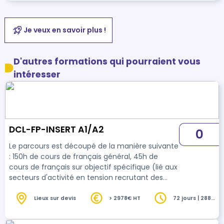
Je veux en savoir plus !
D'autres formations qui pourraient vous
intéresser
DCL-FP-INSERT A1/A2
0
Le parcours est découpé de la manière suivante
: 150h de cours de français général, 45h de
cours de français sur objectif spécifique (lié aux
secteurs d'activité en tension recrutant des
allophones de niveau A1 etA2), 35h d'Ateliers
sociolinguistiques, 16h d'ateliers d'insertion
Lieux sur devis
> 2978€ HT
72 jours | 288
heures
professionnelle , 30h d'immersion en entreprise,
12h de préparation au DCL Français 1er niveau.