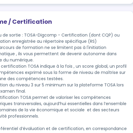
me / Certification
u de sortie : TOSA-Digcomp - Certification (dont CQP) ou
tation enregistrée au répertoire spécifique (RS)
rcours de formation ne se limitent pas à l'initiation 
matique , ils vous permettent de devenir autonome dans 
e du numérique. 

certification TOSA indique à la fois , un score global, un profil 
mpétences exprimé sous la forme de niveau de maîtrise sur 
ation du niveau 3 sur 5 minimum sur la plateforme TOSA lors 
examen final.
rtification TOSA permet de valoriser les compétences 
iques transversales, aujourd’hui essentielles dans l’ensemble 
omaines de la vie économique et sociale  et des secteurs 
vité professionnels.

férentiel d’évaluation et de certification, en correspondance 