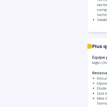
ses b
compé
techno
Valab
Plus 
Équipe
M@n Cha
Ressou
Docum
Expos
Etude
Quiz e
Mise 
forma