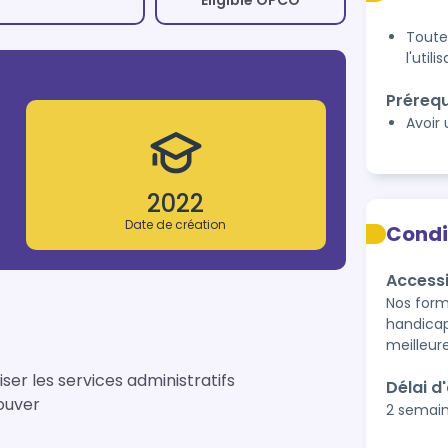
Éligible OPCO
Toute
l'util
Prérequ
Avoir
2022
Date de création
Condi
Accessi
Nos form
handicap
meilleur
ser les services administratifs
Délai d
rouver
2 semai