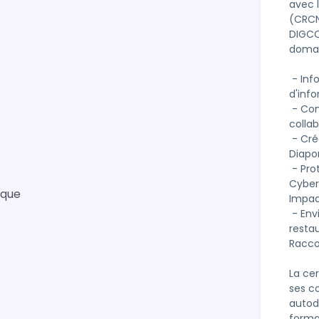
avec 
(CRCN
DIGCO
domain
 - Information et données : Moteur de recherche, Requête, Veille 
d'info
 - Communication et Collaboration : Emails, Messagerie, Outils 
collab
 - Création de contenu : Traitement de texte, Image, son et vidéo, 
Diapor
 - Protection et sécurité :Malware, Phishing, Données personnelles, 
Cyber
ique
Impac
 - Environnement numérique : Configuration internet, Sauvegarde, 
resta
Raccou
La cer
ses c
autod
format