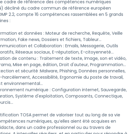
le cadre de référence des compétences numériques 
) décliné du cadre commun de référence européen 
MP 2.2, compte 16 compétences rassemblées en 5 grands 
es :  

rmation, Fake news, Dossiers et fichiers, Tableur...

oratifs, Réseaux sociaux, E-réputation, E-citoyenneté...

ama, Mise en page, édition, Droit d'auteur, Programmation...

-harcèlement, Accessibilité, Ergonomie du poste de travail, 
t environnemental...

uration, Système d'exploitation, Composants, Connectique, 
rcis...

tification TOSA permet de valoriser tout au long de sa vie 
ompétences numériques, qu’elles aient été acquises en 
idacte, dans un cadre professionnel ou au travers de 
ions. A intervalles réguliers, et en particulier pour répondre à 