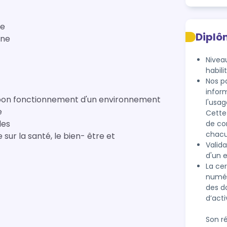
ne
Diplô
gne
Nivea
habili
Nos pa
infor
 bon fonctionnement d'un environnement
l'usag
e
Cette 
les
de co
 sur la santé, le bien- être et
Valid
d'un 
La ce
numér
des d
d’acti
Son ré