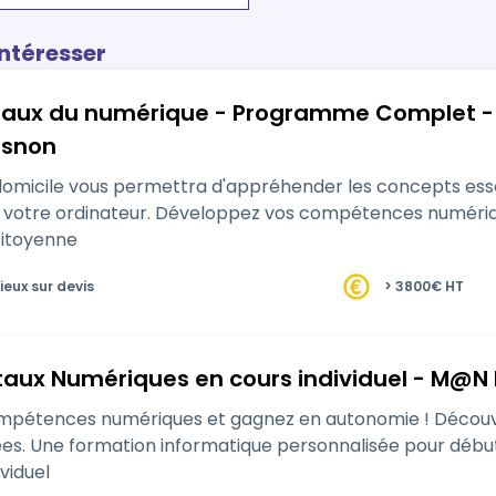
intéresser
amme Complet - A votre domicile - M@n Fougères -
esnon
domicile vous permettra d'appréhender les concepts esse
étences numériques utiles dans votre vie personnelle,
citoyenne
ieux sur devis
> 3800€ HT
aux Numériques en cours individuel - M@N
mpétences numériques et gagnez en autonomie ! Décou
es. Une formation informatique personnalisée pour débuta
ividuel