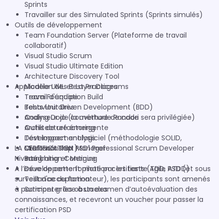
Sprints
Travailler sur des Simulated Sprints (Sprints simulés)
Outils de développement
Team Foundation Server (Plateforme de travail
collaboratif)
Visual Studio Scrum
Visual Studio Ultimate Edition
Architecture Discovery Tool
Application des Best Practices
Modèle UML et Layer Diagrams
Team Foundation Build
Travail d'équipe
Tests Unitaires
Behaviour Driven Development (BDD)
Analyseur de couverture de code
Coding Dojo (la méthode Randori sera privilégiée)
Outils de refactoring
Architecture émergente
Test impact analysis
Développement logiciel (méthodologie SOLID,
LA CERTIFICATION PSD1 Professional Scrum Developer
Microsoft Test Manager
Craftmanship )
Niveau 1
Branching et Merging
Intégration Continue
A l’issue de cette formation certifiante Agile PSD (et sous
Développement piloté par les tests (TDD, ATDD)
surveillance du formateur), les participants sont amenés
Test d'acceptation
à participer grâce à un examen d’autoévaluation des
Surmonter les obstacles
connaissances, et recevront un voucher pour passer la
certification PSD