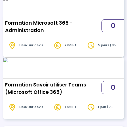
Formation Microsoft 365 -
0
Administration
Lieux sur devis
> 0€ HT
5 jours | 35
heures
Formation Savoir utiliser Teams
0
(Microsoft Office 365)
Lieux sur devis
> 0€ HT
1 jour | 7
heures