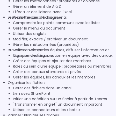
Gérer les métadonnées : propriétés et colonnes
Gérer un élément de A à Z
Effectuer des liaisons avec Excel
Les bibliothèques de documents
Présenter des affichages
Comprendre les points communs avec les listes
Gérer le menu du document
Utiliser des onglets
Modifier, extraire / archiver un document
Gérer les métadonnées (propriétés)
Travailler en équipe
Teams : Animer des équipes, diffuser l’information et
organiser des réunions
Comprendre l'organisation en équipe avec des canaux
Créer des équipes et ajouter des membres
Rôles au sein d'une équipe : propriétaires ou membres
Créer des canaux standards et privés
Gérer les équipes, les canaux et les membres
Organiser les fichiers
Gérer des fichiers dans un canal
Lien avec SharePoint
Initier une coédition sur un fichier à partir de Teams
"Transformer en onglet" un document important
Utiliser les connecteurs et les « bots »
Planner : Planifier ses tâches