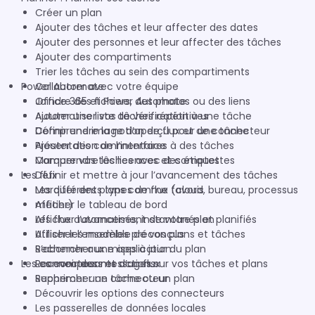
Créer un plan
Ajouter des tâches et leur affecter des dates
Ajouter des personnes et leur affecter des tâches
Ajouter des compartiments
Trier les tâches au sein des compartiments
Power Automate
Collaborer avec votre équipe
Joindre des fichiers, des photos ou des liens
Office 365 et Power Automate
Ajouter une liste de vérification à une tâche
Automatiser vos tâches répétitives
Définir une image d’aperçu pour une tâche
Comprendre la notion de flux et de connecteur
Ajouter des commentaires à des tâches
Présentation de l’interface
Marquer vos tâches avec des étiquettes
Comprendre les licences et comptes
Les flux
Définir et mettre à jour l’avancement des tâches
Marquer des plans comme favoris
Les différents types de flux (cloud, bureau, processus
Afficher le tableau de bord
métier)
Afficher l’avancement de votre plan
Les flux automatisés, instantanés et planifiés
Afficher l’ensemble de vos plans et tâches
Utiliser les modèles préconçus
S’abonner aux mises à jour du plan
Rechercher une application
Les connecteurs et actions
Recevoir des messages sur vos tâches et plans
Les composants d’un flux
Supprimer une tâche ou un plan
Rechercher un connecteur
Découvrir les options des connecteurs
Les passerelles de données locales