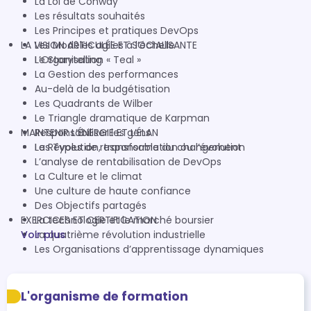
La Loi de Conway
Les résultats souhaités
Les Principes et pratiques DevOps
LA VISION ARTICULÉE ET SOCIALISANTE
Les Modèles agiles à l’échelle
L’Organisation « Teal »
Le Storytelling
La Gestion des performances
Au-delà de la budgétisation
Les Quadrants de Wilber
Le Triangle dramatique de Karpman
MAINTENIR L’ÉNERGIE ET L’ÉLAN
Responsabiliser les gens
Les Types de responsable du changement
La Révolution, transformation ou l’évolution
L’analyse de rentabilisation de DevOps
La Culture et le climat
Une culture de haute confiance
Des Objectifs partagés
EXERCICES ET CERTIFICATION
La technologie et le marché boursier
Voir plus
La quatrième révolution industrielle
Les Organisations d’apprentissage dynamiques
L'organisme de formation