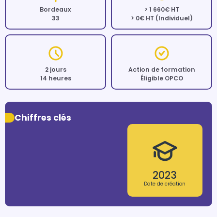
Bordeaux
> 1 660€ HT
33
> 0€ HT (Individuel)
2 jours
Action de formation
14 heures
Éligible OPCO
Chiffres clés
2023
Date de création