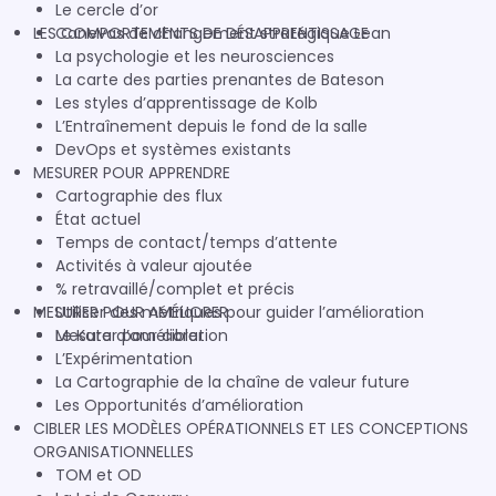
Le cercle d’or
LES COMPORTEMENTS DE DÉSAPPRENTISSAGE
Canevas de changement stratégique Lean
La psychologie et les neurosciences
La carte des parties prenantes de Bateson
Les styles d’apprentissage de Kolb
L’Entraînement depuis le fond de la salle
DevOps et systèmes existants
MESURER POUR APPRENDRE
Cartographie des flux
État actuel
Temps de contact/temps d’attente
Activités à valeur ajoutée
% retravaillé/complet et précis
MESURER POUR AMÉLIORER
Utiliser des métriques pour guider l’amélioration
Mesurer pour cibler
Le Kata d’amélioration
L’Expérimentation
La Cartographie de la chaîne de valeur future
Les Opportunités d’amélioration
CIBLER LES MODÈLES OPÉRATIONNELS ET LES CONCEPTIONS
ORGANISATIONNELLES
TOM et OD