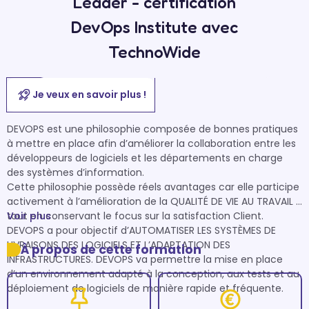
Leader - certification
DevOps Institute avec
TechnoWide
Je veux en savoir plus !
DEVOPS est une philosophie composée de bonnes pratiques 
à mettre en place afin d’améliorer la collaboration entre les 
développeurs de logiciels et les départements en charge 
des systèmes d’information.

Cette philosophie possède réels avantages car elle participe 
activement à l’amélioration de la QUALITÉ DE VIE AU TRAVAIL 
tout en conservant le focus sur la satisfaction Client.

Voir plus
DEVOPS a pour objectif d’AUTOMATISER LES SYSTÈMES DE 
LIVRAISONS DES LOGICIELS ET L’ADAPTATION DES 
À propos de cette formation
INFRASTRUCTURES. DEVOPS va permettre la mise en place 
d’un environnement adapté à la conception, aux tests et au 
déploiement de logiciels de manière rapide et fréquente.