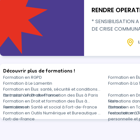
RENDRE OPERAT
* SENSIBILISATION 
DE CRISE COMMUNAL
L
Découvrir plus de formations !
Formation en RGPD
Formation en Élu
Formation à Le Lamentin
Formation à La T
Formation en Élus: santé, sécurité et conditions
de travail à Fort-de-France
Formation en Droit et formation des Élus à Paris
Formation en Dro
Formation en Droit et formation des Élus à
Malo
Formations dans
Remiremont
Formation en Santé et social à Fort-de-France
distance
Formation en To
Formation en Outils Numérique et Bureautique à
restauration à 
Formation en C
Fort-de-France
personnelle et 