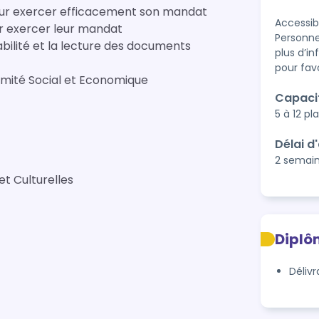
pour exercer efficacement son mandat
Accessibi
r exercer leur mandat
Personne
lité et la lecture des documents
plus d’i
pour fav
Comité Social et Economique
Capaci
5 à 12 pl
Délai d
2 semai
et Culturelles
Diplô
Déliv