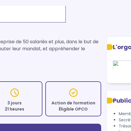
ise de 50 salariés et plus, dans le but de 
L'org
uter leur mandat, et appréhender le 
Publi
3 jours
Action de formation
21 heures
Éligible OPCO
Memb
Secré
Tréso