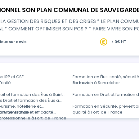
IONNEL SON PLAN COMMUNAL DE SAUVEGARD
A LA GESTION DES RISQUES ET DES CRISES * LE PLAN COM
 * COMMENT OPTIMISER SON PCS ? * FAIRE VIVRE SON P
ieux sur devis
> 0€ HT
s IRP et CSE
Formation en Élus: santé, sécurité
rinité
de travail
Formation à Schœlcher
it et formation des Élus à Saint-
Formation en Droit et formation d
 Droit et formation des Élus à
urisme, hôtellerie et
Formation en Sécurité, préventio
Fort-de-France
ommunication et efficacité
qualité à Fort-de-France
professionnelle à Fort-de-France