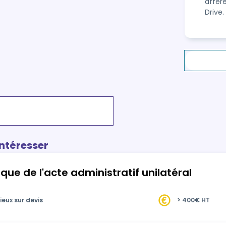
affére
Drive.
intéresser
ique de l'acte administratif unilatéral
ieux sur devis
> 400€ HT