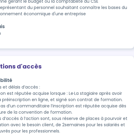
nne gérant le budget ou la comptabilité du CSE
représentant du personnel souhaitant connaître les bases du
ionnement économique d'une entreprise
is
n
tions d'accès
bilité
 et délais d’accès :

tion est réputée acquise lorsque : Le·La stagiaire après avoir 
a préinscription en ligne, et signé son contrat de formation. 
cas d’un commanditaire l’inscription est réputée acquise dès 
ture de la convention de formation.

s d’accès à l’action sont, sous réserve de places à pourvoir et 
tion avec le besoin client, de 2semaines pour les salariés et 
uvrés pour les professionnels.
