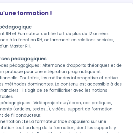
qu'une formation !
 pédagogique
nt RH et Formateur certifié fort de plus de 12 années
ence à la fonction RH, notamment en relations sociales,
d'un Master RH.
rces pédagogiques
des pédagogiques : Alternance d’apports théoriques et de
en pratique pour une intégration pragmatique et
tionnelle. Toutefois, les méthodes interrogative et active
les méthodes dominantes. Le contenu est accessible à des
nanciers : il s'agit de se familiariser avec les notions
ables.
s pédagogiques : Vidéoprojecteur/écran, cas pratiques,
ents (articles, textes…), vidéos, support de formation
nt de fil conducteur.
entation : Le·La formateur·trice s’appuiera sur une
ntation tout au long de la formation, dont les supports y