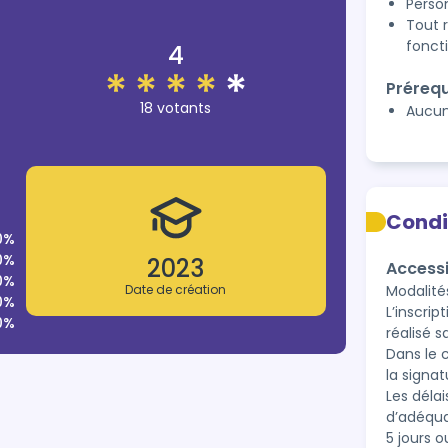
Perso
Tout 
fonct
4
Prérequ
18 votants
Aucu
Condi
0%
0%
2023
Accessi
0%
Date de création
Modalités
0%
L’inscrip
0%
réalisé s
Dans le 
la signa
Les délai
d’adéqua
5 jours o