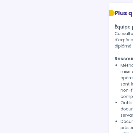
Plus 
Équipe
Consulta
d’expéri
diplômé 
Ressou
Métho
mise 
opéra
sont 
non-fi
compt
Outil
docum
serva
Docum
prése