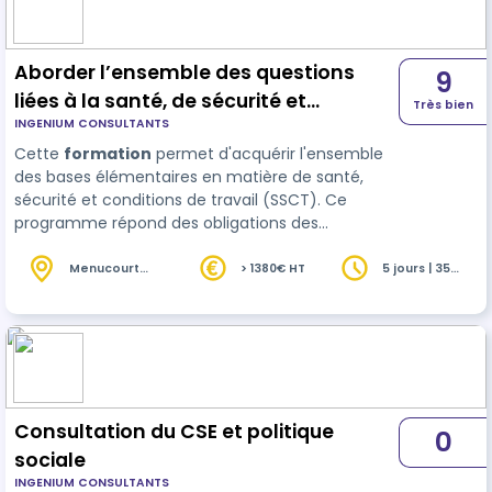
Aborder l’ensemble des questions
9
liées à la santé, de sécurité et
Très bien
INGENIUM CONSULTANTS
conditions de travail (SSCT)
Cette
formation
permet d'acquérir l'ensemble
des bases élémentaires en matière de santé,
sécurité et conditions de travail (SSCT). Ce
programme répond des obligations des
entreprises de 300 salariés et plus. Les élus
disposeront de toutes les clés pour traiter…
Menucourt
> 1380€ HT
5 jours | 35
(95)
heures
Consultation du CSE et politique
0
sociale
INGENIUM CONSULTANTS