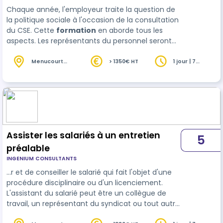
Chaque année, l'employeur traite la question de
la politique sociale à l'occasion de la consultation
du CSE. Cette
formation
en aborde tous les
aspects. Les représentants du personnel seront
formés autant sur les questions relevant du droit
d’expression que du temps de travail. Plus
Menucourt
> 1350€ HT
1 jour | 7
(95)
heures
largement, le CSE sera préparé à la
compréhension : ► des mesures d’adaptation
des c…
Assister les salariés à un entretien
5
préalable
INGENIUM CONSULTANTS
…r et de conseiller le salarié qui fait l'objet d'une
procédure disciplinaire ou d'un licenciement.
L'assistant du salarié peut être un collègue de
travail, un représentant du syndicat ou tout autre
personne choisie par le salarié. Lors de cette