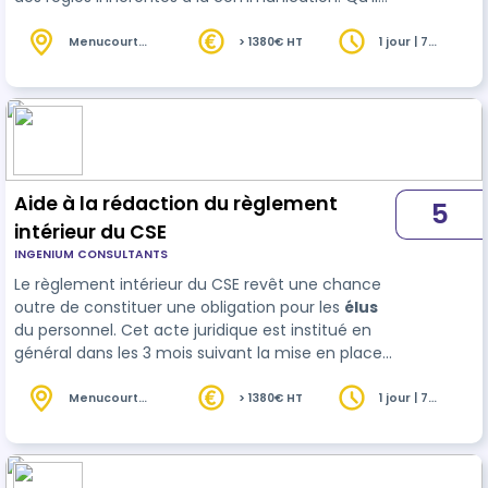
s'agisse de traiter du fond (le message) que du
support (le véhicule), le formateur explique
Menucourt
> 1380€ HT
1 jour | 7
(95)
heures
comment developper une réelle stratégie en
qualité de communicant. Vous disp…
Aide à la rédaction du règlement
5
intérieur du CSE
INGENIUM CONSULTANTS
Le règlement intérieur du CSE revêt une chance
outre de constituer une obligation pour les
élus
du personnel. Cet acte juridique est institué en
général dans les 3 mois suivant la mise en place
du bureau du CSE. Le moteur de ce document
interne doit concourir à l’identification de « Qui
Menucourt
> 1380€ HT
1 jour | 7
(95)
heures
fait Quoi, Quand, Comment et pourquoi ? ». Le
but étant…