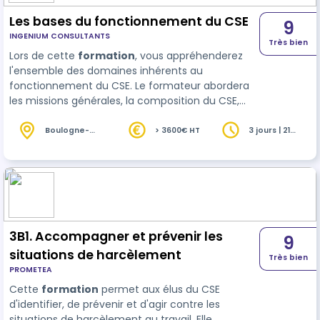
Les bases du fonctionnement du CSE
9
INGENIUM CONSULTANTS
Très bien
Lors de cette
formation
, vous appréhenderez
l'ensemble des domaines inhérents au
fonctionnement du CSE. Le formateur abordera
les missions générales, la composition du CSE,
son organisation interne et les prérogatives
économiques et sociales du CSE. À l’issue de la
Boulogne-
> 3600€ HT
3 jours | 21
Billancourt
heures
fo…
(92)
3B1. Accompagner et prévenir les
9
situations de harcèlement
Très bien
PROMETEA
Cette
formation
permet aux élus du CSE
d'identifier, de prévenir et d'agir contre les
situations de harcèlement au travail. Elle