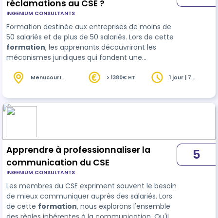
réclamations au CSE ?
INGENIUM CONSULTANTS
Formation destinée aux entreprises de moins de
50 salariés et de plus de 50 salariés. Lors de cette
formation
, les apprenants découvriront les
mécanismes juridiques qui fondent une
réclamation au travail. Puis, à l'appui d'exercices
types et d'un cas pratique en situation réelle, ils
Menucourt
> 1380€ HT
1 jour | 7
(95)
heures
auront à traiter des réclamations de leur prise en
charge à leur réso…
Apprendre à professionnaliser la
5
communication du CSE
INGENIUM CONSULTANTS
Les membres du CSE expriment souvent le besoin
de mieux communiquer auprès des salariés. Lors
de cette
formation
, nous explorons l'ensemble
des règles inhérentes à la communication. Qu'il