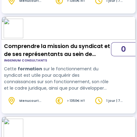
formation
, vous découvrirez comment préparer,
Menucourt
> 1380€ HT
1 jour | 7
(95)
heures
assister et rendre compte de votre intervention
pour défendre les intérêts de la personne
assistée.
Comprendre la mission du syndicat et
0
de ses représentants au sein de
INGENIUM CONSULTANTS
l'entreprise
Cette
formation
sur le fonctionnement du
syndicat est utile pour acquérir des
connaissances sur son fonctionnement, son rôle
et le cadre juridique, ainsi que pour développer
des compétences en communication et en
négociation. Elle peut également aider à renfor…
Menucourt
> 1350€ HT
1 jour | 7
(95)
heures