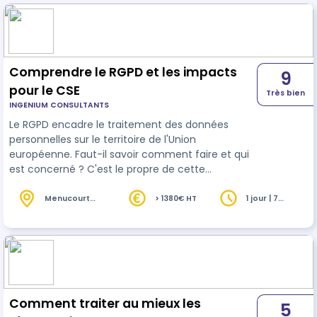
Comprendre le RGPD et les impacts
9
pour le CSE
Très bien
INGENIUM CONSULTANTS
Le RGPD encadre le traitement des données
personnelles sur le territoire de l'Union
européenne. Faut-il savoir comment faire et qui
est concerné ? C'est le propre de cette
formation
qui s'adresse à toute personne
soucieuse de répondre des obligations fixées par
Menucourt
> 1380€ HT
1 jour | 7
(95)
heures
la loi en matière de protection des données
personnelles.
Comment traiter au mieux les
5