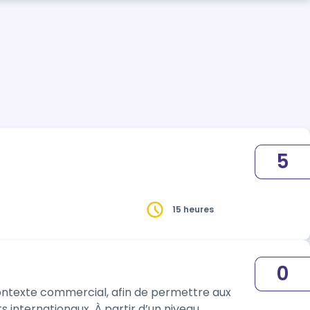
5
15 heures
0
 À partir d’un niveau