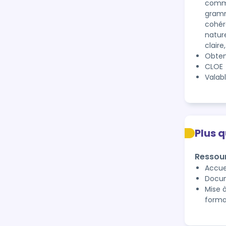
commun
gramm
cohér
nature
claire
Obten
CLOE 
Valab
Plus 
Ressou
Accuei
Docum
Mise 
forma