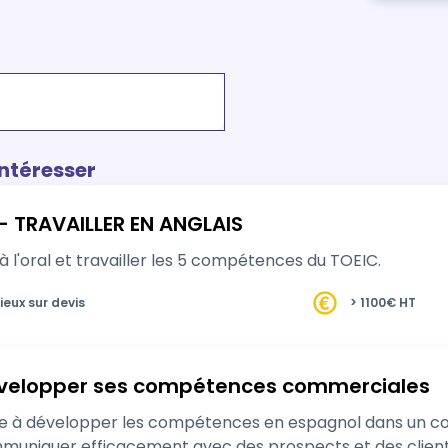
intéresser
- TRAVAILLER EN ANGLAIS
à l'oral et travailler les 5 compétences du TOEIC.
ieux sur devis
> 1100€ HT
velopper ses compétences commerciales
 les compétences en espagnol dans un contexte commercial, afin de permettre aux
uer efficacement avec des prospects et des clients internationaux.