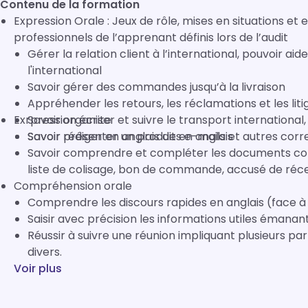
Contenu de la formation
Expression Orale : Jeux de rôle, mises en situations et
professionnels de l’apprenant définis lors de l’audit
Gérer la relation client à l’international, pouvoir 
l'international
Savoir gérer des commandes jusqu’à la livraison
Appréhender les retours, les réclamations et les liti
Exrpression écrite
Savoir organiser et suivre le transport international
Savoir présenter un produit en anglais
Savoir rédiger en anglais des e-mails et autres cor
Savoir comprendre et compléter les documents com
liste de colisage, bon de commande, accusé de réce
Compréhension orale
Comprendre les discours rapides en anglais (face à
Saisir avec précision les informations utiles émanant
Réussir à suivre une réunion impliquant plusieurs p
divers.
Voir plus