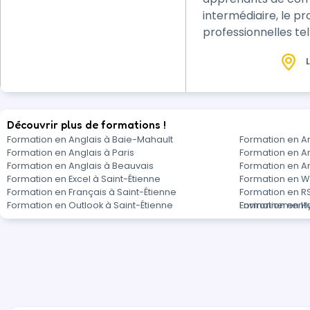
intermédiaire, le pr
professionnelles telles 
des séances individu
L
Découvrir plus de formations !
Formation en Anglais à Baie-Mahault
Formation en An
Formation en Anglais à Paris
Formation en A
Formation en Anglais à Beauvais
Formation en A
Formation en Excel à Saint-Étienne
Formation en W
Formation en Français à Saint-Étienne
Formation en RS
Formation en Outlook à Saint-Étienne
Environnemental
Formation en Hy