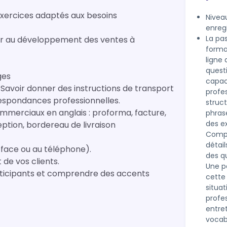
 exercices adaptés aux besoins
Niveau
enreg
La pas
aider au développement des ventes à
forma
ligne
quest
ges
capaci
, Savoir donner des instructions de transport
profes
respondances professionnelles.
struc
merciaux en anglais : proforma, facture,
phrase
des ex
ption, bordereau de livraison
Compr
détai
 face ou au téléphone).
des qu
 de vos clients.
Une pa
articipants et comprendre des accents
cette 
situa
profes
entre
vocab