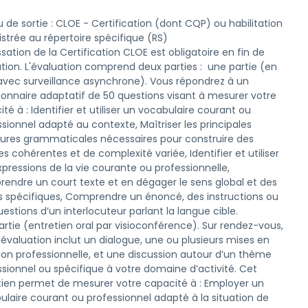
 de sortie : CLOE - Certification (dont CQP) ou habilitation
istrée au répertoire spécifique (RS)
sation de la Certification CLOE est obligatoire en fin de 
tion. L'évaluation comprend deux parties :  une partie (en 
 avec surveillance asynchrone). Vous répondrez à un 
ionnaire adaptatif de 50 questions visant à mesurer votre 
té à : Identifier et utiliser un vocabulaire courant ou 
sionnel adapté au contexte, Maîtriser les principales 
tures grammaticales nécessaires pour construire des 
s cohérentes et de complexité variée, Identifier et utiliser 
pressions de la vie courante ou professionnelle, 
endre un court texte et en dégager le sens global et des 
ls spécifiques, Comprendre un énoncé, des instructions ou 
estions d’un interlocuteur parlant la langue cible. 

rtie (entretien oral par visioconférence). Sur rendez-vous, 
évaluation inclut un dialogue, une ou plusieurs mises en 
tion professionnelle, et une discussion autour d’un thème 
sionnel ou spécifique à votre domaine d’activité. Cet 
tien permet de mesurer votre capacité à : Employer un 
ulaire courant ou professionnel adapté à la situation de 