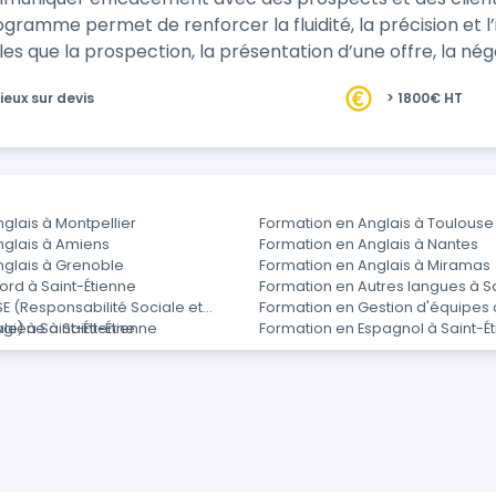
ogramme permet de renforcer la fluidité, la précision et l
que la prospection, la présentation d’une offre, la négociation ou le su
elles, p…
ieux sur devis
> 1800€ HT
glais à Montpellier
Formation en Anglais à Toulouse
nglais à Amiens
Formation en Anglais à Nantes
nglais à Grenoble
Formation en Anglais à Miramas
ord à Saint-Étienne
Formation en Autres langues à S
E (Responsabilité Sociale et
Formation en Gestion d'équipes 
e) à Saint-Étienne
giène à Saint-Étienne
Formation en Espagnol à Saint-É