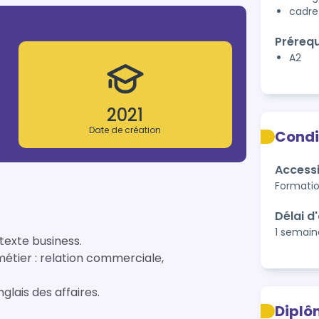
cadre
Prérequ
A2
2021
Date de création
Condi
Accessi
Formatio
Délai d
1 semain
exte business.
métier : relation commerciale,
glais des affaires.
Diplô