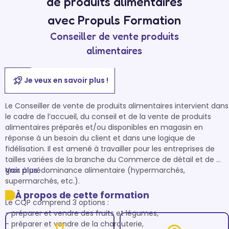
de produits alimentaires
avec Propuls Formation
Conseiller de vente produits
alimentaires
Je veux en savoir plus !
Le Conseiller de vente de produits alimentaires intervient dans 
le cadre de l’accueil, du conseil et de la vente de produits 
alimentaires préparés et/ou disponibles en magasin en 
réponse à un besoin du client et dans une logique de 
fidélisation. Il est amené à travailler pour les entreprises de 
tailles variées de la branche du Commerce de détail et de 
gros à prédominance alimentaire (hypermarchés, 
Voir plus
supermarchés, etc.).

À propos de cette formation
Le CQP comprend 3 options :

- préparer et vendre des fruits et légumes,

- préparer et vendre de la charcuterie,
