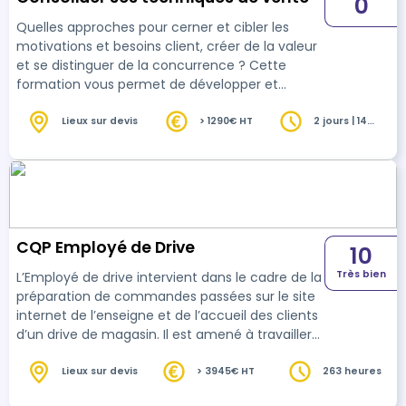
0
Quelles approches pour cerner et cibler les
motivations et besoins client, créer de la valeur
et se distinguer de la concurrence ? Cette
formation vous permet de développer et
consolider votre savoir-faire et savoir-être
commercial.
Lieux sur devis
> 1290€ HT
2 jours | 14
heures
CQP Employé de Drive
10
Très bien
L’Employé de drive intervient dans le cadre de la
préparation de commandes passées sur le site
internet de l’enseigne et de l’accueil des clients
d’un drive de magasin. Il est amené à travailler
pour les entreprises de tailles variées de la
branche du Commerce de détail et de gros à
Lieux sur devis
> 3945€ HT
263 heures
prédominance alimentaire (hypermarchés,