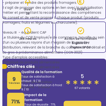
- préparer et vendre des produits fromagers.

Il s’agit de proposer des options en lien avec la spécialisation 
Givet
> 3 990€ HT
métier et permettant la reconnaissance des compétences 
08
de conseil et de vente propres à chaque produit (produits 
fromagers, fruits et légumes ou charcuterie).

Niveau III  - équivalent CAP

Le titulaire du CQP Employé/e de commerce, travaille au sein 
266 heures
Action de formation
d’un ou plusieurs rayons d’un magasin de la grande 
Éligible CPF
distribution, relevant de la branche du commerce de détail et 
Éligible OPCO
de gros à prédominance alimentaire (CCN 3021) 

Type d'emplois accessibles :

-Employé de produits alimentaires

Chiffres clés
-Vendeur de produits alimentaires

Qualité de la formation
-Conseiller de produits alimentaires

5
Taux de satisfaction à
Code(s) ROME :

9
chaud : 9 / 10
D1106 - Vente en alimentation

Très bien
Taux de satisfaction à froid :
67 votants
9 / 10
Impact de la
formation
71%
Taux de réussite : 71%