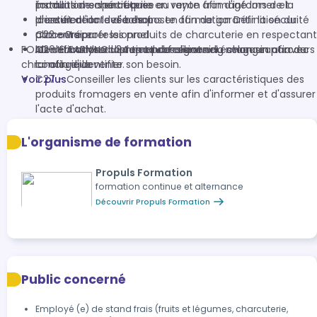
produits de charcuterie en vente afin d'informer et
installations spécifiques au rayon fromage lors de la
formation en entreprise
d'assurer l'acte d'achat.
prise et de la levée de poste afin de garantir la sécurité
Identification des besoins en formation Définition du
C22 - Préparer les produits de charcuterie en respectant
alimentaire.
parcours professionnel
FOAD - ELEARNING : 34 modules elearning selon un parcours
les demandes clients et consignes du magasin afin de
C26 - Analyser la demande client en échangeant avec
Identification du projet professionnel
chronologique
conclure la vente.
lui afin d'identifier son besoin.
Voir plus
C27 - Conseiller les clients sur les caractéristiques des
produits fromagers en vente afin d'informer et d'assurer
l'acte d'achat.
C28 - Préparer les produits fromagers en respectant les
demandes clients et consignes du magasin afin de
L'organisme de formation
conclure la vente.
Propuls Formation
formation continue et alternance
Découvrir Propuls Formation
Public concerné
Employé (e) de stand frais (fruits et légumes, charcuterie,