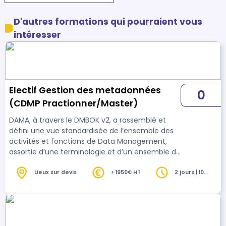
D'autres formations qui pourraient vous
intéresser
Electif Gestion des metadonnées
0
(CDMP Practionner/Master)
DAMA, à travers le DMBOK v2, a rassemblé et
défini une vue standardisée de l’ensemble des
activités et fonctions de Data Management,
assortie d’une terminologie et d’un ensemble de
bonnes pratiques. Cette vue s'articule autour de
l'ensemble des domaines du Data Management
Lieux sur devis
> 1950€ HT
2 jours | 10
heures
et couvre l’ensemble de la connaissance et des
pratiques nécessaires pour appréhender et
aborder avec confiance la pratique de Data
Management : gouvernance, sécurité,
architecture, qualité, métadonnées… La