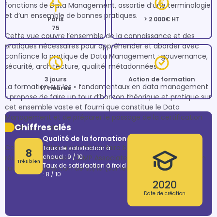
fonctions de Data Management, assortie d’une terminologie 
et d’un ensemble de bonnes pratiques.

Paris
> 2 000€ HT
75
Cette vue couvre l’ensemble de la connaissance et des 
pratiques nécessaires pour appréhender et aborder avec 
confiance la pratique de Data Management : gouvernance, 
sécurité, architecture, qualité, métadonnées…

3 jours
Action de formation
La formation sur les « fondamentaux en data management 
17 heures
» propose de faire un tour d’horizon théorique et pratique sur 
cet ensemble vaste et fourni que constitue le Data 
Management et de préparer le passage de la certification 
Chiffres clés
CDMP Associate.

Qualité de la formation
Cette formation a permis de faire bénéficier d'un taux de 
Taux de satisfaction à
8
chaud : 9 / 10
réussite à l'examen CDMP Associate de plus de 96% et d'un 
Très bien
Taux de satisfaction à froid
taux de satisfaction de 9,1/10 (sur les sessions de 2021)
: 8 / 10
2020
Date de création