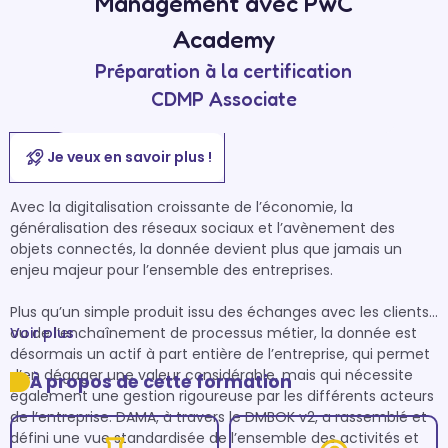
Management avec PwC
Academy
Préparation à la certification
CDMP Associate
Je veux en savoir plus !
Avec la digitalisation croissante de l’économie, la 
généralisation des réseaux sociaux et l’avènement des 
objets connectés, la donnée devient plus que jamais un 
enjeu majeur pour l’ensemble des entreprises.

Plus qu’un simple produit issu des échanges avec les clients 
ou de l’enchaînement de processus métier, la donnée est 
Voir plus
désormais un actif à part entière de l’entreprise, qui permet 
d’en dégager une valeur considérable, mais qui nécessite 
À propos de cette formation
également une gestion rigoureuse par les différents acteurs 
de l’entreprise. DAMA, à travers le DMBOK v2, a rassemblé et 
défini une vue standardisée de l’ensemble des activités et 