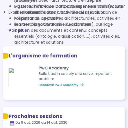
modernes
(TOGAF) et avec l’architecture d’entreprise
Big Data : historique, concepts essentiels, architecture
Master & Reference Data: concepts essentiels (master
Examen de certification CDMP niveau associate
et solutions
data, reference data), activités clés (évaluation de
l’opportunité, approches architecturales, activités en
Présentation de CDMP
lien avec la gouvernance des données), outillage
Examen blanc CDMP niveau associate
Voir plus
Gestion des documents et contenu: concepts
essentiels (ontologie, classification, …), activités clés,
architecture et solutions
L'organisme de formation
PwC Academy
Build trust in society and solve important
problem
Découvrir PwC Academy
Prochaines sessions
Du 6 oct. 2026 au 14 oct. 2026