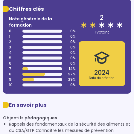
Chiffres clés
2
Note générale de la
formation
0
0%
1 votant
1
0%
2
0%
3
0%
4
0%
5
0%
6
0%
7
14%
2024
8
57%
Date de création
9
29%
10
0%
En savoir plus
Objectifs pédagogiques
Rappels des fondamentaux de la sécurité des aliments et
du CSA/GTP Connaître les mesures de prévention