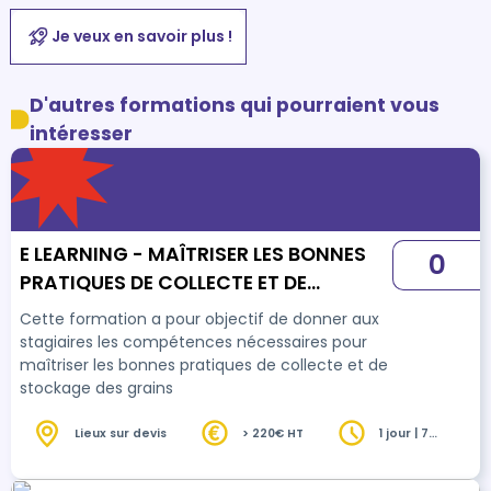
Je veux en savoir plus !
D'autres formations qui pourraient vous
intéresser
E LEARNING - MAÎTRISER LES BONNES
0
PRATIQUES DE COLLECTE ET DE
STOCKAGE DES GRAINS
Cette formation a pour objectif de donner aux
stagiaires les compétences nécessaires pour
maîtriser les bonnes pratiques de collecte et de
stockage des grains
Lieux sur devis
> 220€ HT
1 jour | 7
heures