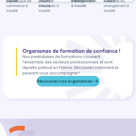
Vouillé
Vouillé
Dynamique de
projets à
Gestion
Vouillé
management
Sensibilisation
Vouillé
Vouillé
Conduite du
commerce à
Vouillé
d'équipes à
à Vouillé
à Vouillé
changement à
Vouillé
Vouillé
Vouillé
Organismes de formation de confiance !
Nos prestataires de formations couvrent
l’ensemble des secteurs professionnels et sont
répartis partout en France. Découvrez comment ils
peuvent vous accompagner !
Découvrez nos organismes