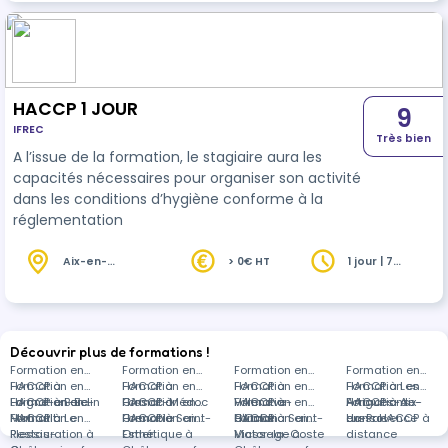
HACCP 1 JOUR
9
IFREC
Très bien
A l’issue de la formation, le stagiaire aura les
capacités nécessaires pour organiser son activité
dans les conditions d’hygiène conforme à la
réglementation
Aix-en-
> 0€ HT
1 jour | 7
Provence (13)
heures
Découvrir plus de formations !
Formation en
Formation en
Formation en
Formation en
HACCP à
Formation en
HACCP à
Formation en
HACCP à
Formation en
HACCP à Les
Formation en
Laigné-en-Belin
HACCP à Baie-
Formation en
Cissac-Médoc
HACCP à
Formation en
Villenave-
HACCP à
Formation en
Artigues-de-
HACCP à Aix-
Formations
Mahault
HACCP à Le
Formation en
Grenoble
HACCP à Saint-
Formation en
d'Ornon
Guiche
HACCP à Saint-
Formation en
Lussac
en-Provence
dans HACCP à
Plessis-
Restauration à
Omer
Esthétique à
Victor-la-Coste
Massage à
distance