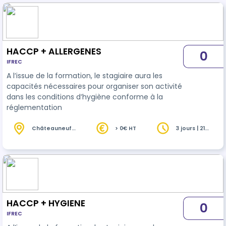
HACCP + ALLERGENES
0
IFREC
A l’issue de la formation, le stagiaire aura les
capacités nécessaires pour organiser son activité
dans les conditions d’hygiène conforme à la
réglementation
Châteauneuf-
> 0€ HT
3 jours | 21
les-Martigues
heures
(13)
HACCP + HYGIENE
0
IFREC