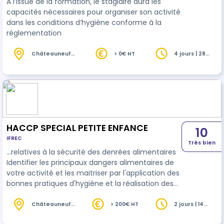
A l’issue de la formation, le stagiaire aura les
capacités nécessaires pour organiser son activité
dans les conditions d’hygiène conforme à la
réglementation
Châteauneuf-
> 0€ HT
4 jours | 28
les-Martigues
heures
(13)
HACCP SPECIAL PETITE ENFANCE
10
IFREC
Très bien
…relatives à la sécurité des denrées alimentaires
Identifier les principaux dangers alimentaires de
votre activité et les maitriser par l'application des
bonnes pratiques d'hygiène et la réalisation des
autocontrôles. Comprendre les principes de
l'
HACCP
et leur application au quotidien
Châteauneuf-
> 200€ HT
2 jours | 14
les-Martigues
heures
(13)