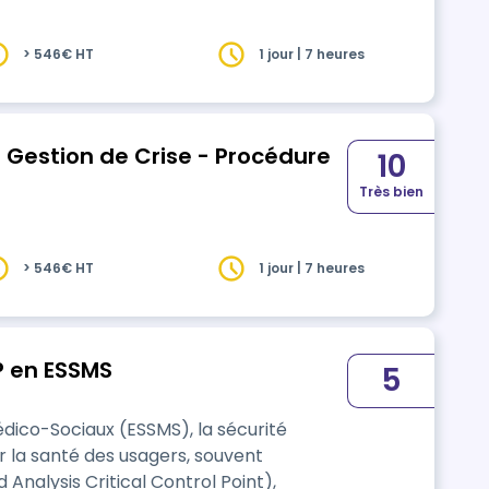
> 546€ HT
1 jour | 7 heures
 Gestion de Crise - Procédure
10
Très bien
> 546€ HT
1 jour | 7 heures
 en ESSMS
5
édico-Sociaux (ESSMS), la sécurité
ir la santé des usagers, souvent
 Analysis Critical Control Point),