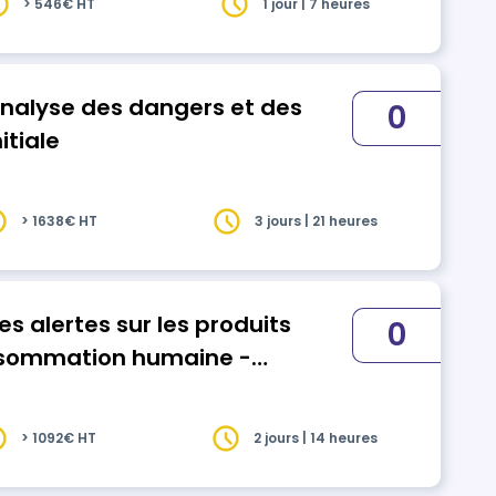
> 546€ HT
1 jour | 7 heures
nalyse des dangers et des
0
itiale
> 1638€ HT
3 jours | 21 heures
s alertes sur les produits
0
onsommation humaine -
> 1092€ HT
2 jours | 14 heures