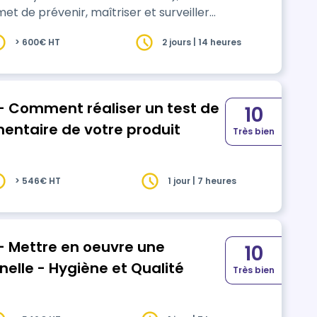
et de prévenir, maîtriser et surveiller
> 600€ HT
2 jours | 14 heures
 l…
- Comment réaliser un test de
10
imentaire de votre produit
Très bien
> 546€ HT
1 jour | 7 heures
- Mettre en oeuvre une
10
nelle - Hygiène et Qualité
Très bien