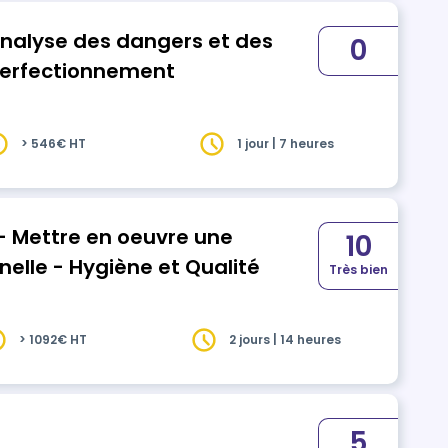
nalyse des dangers et des
0
 perfectionnement
> 546€ HT
1 jour | 7 heures
- Mettre en oeuvre une
10
nelle - Hygiène et Qualité
Très bien
> 1092€ HT
2 jours | 14 heures
5