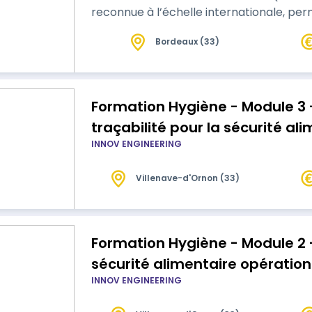
reconnue à l’échelle internationale, perm
les dangers liés à l’hygiène alimentaire. Cette formation vise à comprendre et à
Bordeaux (33)
appliquer les principes fondamentaux de
Formation Hygiène - Module 3 
traçabilité pour la sécurité al
INNOV ENGINEERING
Villenave-d'Ornon (33)
Formation Hygiène - Module 2 
sécurité alimentaire opération
INNOV ENGINEERING