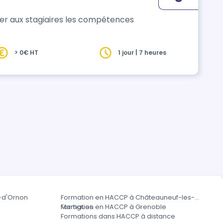
ner aux stagiaires les compétences
> 0€ HT
1 jour | 7 heures
-d'Ornon
Formation en HACCP à Châteauneuf-les-
Martigues
Formation en HACCP à Grenoble
Formations dans HACCP à distance