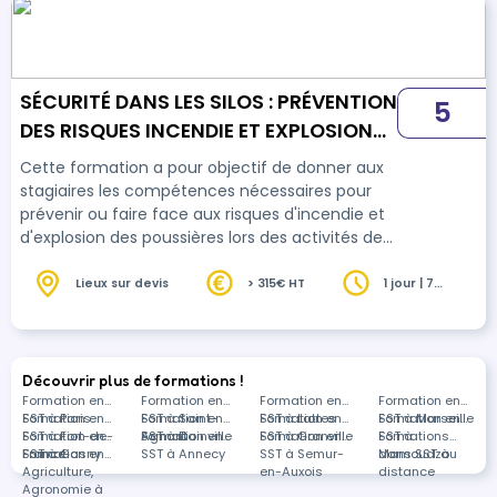
professionnels aux produits
phytopharmaceutiques
SÉCURITÉ DANS LES SILOS : PRÉVENTION
5
DES RISQUES INCENDIE ET EXPLOSION
DE POUSSIÈRES EN SILO
Cette formation a pour objectif de donner aux
stagiaires les compétences nécessaires pour
prévenir ou faire face aux risques d'incendie et
d'explosion des poussières lors des activités de
stockage.
Lieux sur devis
> 315€ HT
1 jour | 7
heures
Découvrir plus de formations !
Formation en
Formation en
Formation en
Formation en
SST à Paris
Formation en
SST à Saint-
Formation en
SST à Lattes
Formation en
SST à Marseille
Formation en
SST à Fort-de-
Formation en
Agnant
SST à Dainville
Formation en
SST à Granville
Formation en
SST à
Formations
France
SST à Gasny
Formation en
SST à Annecy
SST à Semur-
Mamoudzou
dans SST à
Agriculture,
en-Auxois
distance
Agronomie à