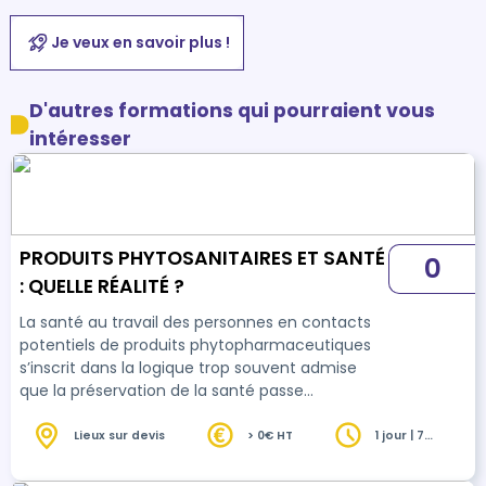
Je veux en savoir plus !
D'autres formations qui pourraient vous
intéresser
PRODUITS PHYTOSANITAIRES ET SANTÉ
0
: QUELLE RÉALITÉ ?
La santé au travail des personnes en contacts
potentiels de produits phytopharmaceutiques
s’inscrit dans la logique trop souvent admise
que la préservation de la santé passe
exclusivement par le port des Equipements de
Protection Individuelle (EPI). Cette formation
Lieux sur devis
> 0€ HT
1 jour | 7
heures
vise à démontrer qu’il est possible d’agir en
amont afin de limiter le risque d’exposition des