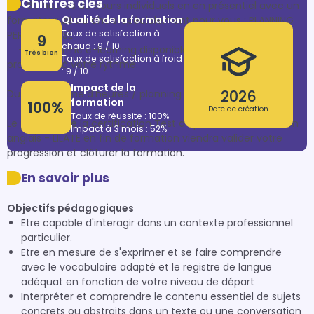
Chiffres clés
    - 60 heures de cours individuels en en présentiel avec un 
Qualité de la formation
formateur dédié choisi spécialement pour vous : PLANNING 
Taux de satisfaction à
PERSONNALISÉ

9
chaud : 9 / 10
    - plateforme e-learning disponible 1 an vous permet de 
Très bien
Taux de satisfaction à froid
progresser à votre rythme.

: 9 / 10
Impact de la
2026
Durée / volume d'heures / planning :  personnalisables

formation
100%
Date de création
Taux de réussite : 100%
Le passage de la certification Test d’aptitude à travailler en 
Impact à 3 mois : 52%
anglais - LILATE en fin de formation viendra valider votre 
progression et clôturer la formation.
En savoir plus
Objectifs pédagogiques
Etre capable d'interagir dans un contexte professionnel
particulier.
Etre en mesure de s'exprimer et se faire comprendre
avec le vocabulaire adapté et le registre de langue
adéquat en fonction de votre niveau de départ
Interpréter et comprendre le contenu essentiel de sujets
concrets ou abstraits dans un texte ou une conversation