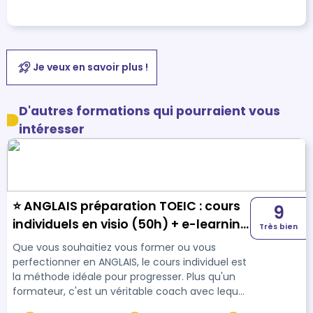
Je veux en savoir plus !
D'autres formations qui pourraient vous
intéresser
⭐ ANGLAIS préparation TOEIC : cours
9
individuels en visio (50h) + e-learning
Très bien
+ Certification TOEIC 4
Que vous souhaitiez vous former ou vous
compétences⭐
perfectionner en ANGLAIS, le cours individuel est
la méthode idéale pour progresser. Plus qu'un
formateur, c'est un véritable coach avec lequel
vous construisez un programme sur mesure !