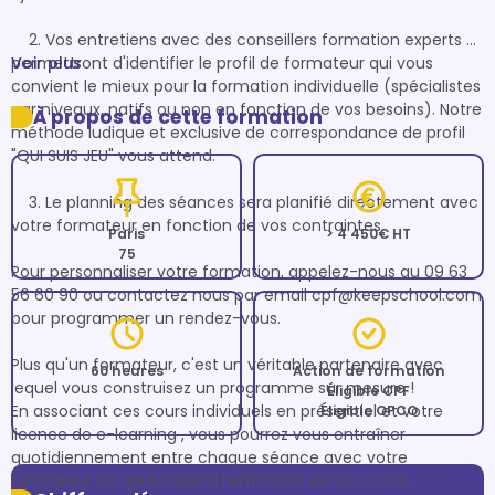
    2. Vos entretiens avec des conseillers formation experts 
permettront d'identifier le profil de formateur qui vous 
Voir plus
convient le mieux pour la formation individuelle (spécialistes 
par niveaux, natifs ou non en fonction de vos besoins). Notre 
À propos de cette formation
méthode ludique et exclusive de correspondance de profil 
"QUI SUIS JEU" vous attend.  

    3. Le planning des séances sera planifié directement avec 
votre formateur en fonction de vos contraintes. 

Paris
> 4 450€ HT
75
Pour personnaliser votre formation, appelez-nous au 09 63 
56 60 90 ou contactez nous par email cpf@keepschool.com 
pour programmer un rendez-vous. 

Plus qu'un formateur, c'est un véritable partenaire avec 
60 heures
Action de formation
lequel vous construisez un programme sur mesure !

Éligible CPF
En associant ces cours individuels en présentiel et votre 
Éligible OPCO
licence de e-learning , vous pourrez vous entraîner 
quotidiennement entre chaque séance avec votre 
formateur ce qui boostera l'efficacité de vos cours.   
