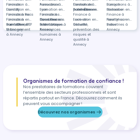
Finance
Formation à
Assurance
Formation à
Gestion de
Formation à
Banque
Formations à
Dardilly
Formation en
Lyon
Formation en
patrimoine
Saint-Étienne
Formation en
distance
Formation en
Finance à Paris
Formation en
Finance à
Formations
Finance à
Finance à
Finance à
Formation en
Courbevoie
dans Finance
Formation en
Loos-en-
Formation en
Neuilly-sur-
Formation en
Saint-Denis
Immobilier, BTP
Formation en
à distance
Informatique à
Formation en
Gohelle
Sécurité,
Seine
Industries à
à Annecy
Management
Annecy
Ressources
prévention des
Annecy
à Annecy
humaines à
risques et
Annecy
qualité à
Annecy
Organismes de formation de confiance !
Nos prestataires de formations couvrent
l’ensemble des secteurs professionnels et sont
répartis partout en France. Découvrez comment ils
peuvent vous accompagner !
Découvrez nos organismes