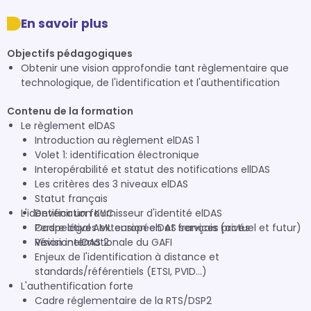
En savoir plus
Objectifs pédagogiques
Obtenir une vision approfondie tant règlementaire que
technologique, de l'identification et l'authentification
Contenu de la formation
Le règlement elDAS
Introduction au règlement elDAS 1
Volet 1: identification électronique
Interopérabilité et statut des notifications ellDAS
Les critères des 3 niveaux elDAS
Statut français
L'identification KYC
Devenir un fournisseur d'identité elDAS
Perspectives extension elDAS services privés
Cadre légal AML européen et français (actuel et futur)
RévisionelDAS 2
Vision internationale du GAFI
Enjeux de l'identification à distance et
standards/référentiels (ETSI, PVID...)
L'authentification forte
Cadre réglementaire de la RTS/DSP2