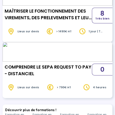
MAÎTRISER LE FONCTIONNEMENT DES
8
VIREMENTS, DES PRELEVEMENTS ET LEUR
Très bien
CADRE LEGAL
Lieux sur devis
> 1490€ HT
1 jour | 7
heures
COMPRENDRE LE SEPA REQUEST TO PAY
0
- DISTANCIEL
Lieux sur devis
> 790€ HT
4 heures
Découvrir plus de formations !
Formation en
Formation en
Formation en
Formation en