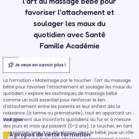
l'art du massage bebe pour
favoriser l'attachement et
soulager les maux du
quotidien avec Santé
Famille Académie
Je veux en savoir plus !
La formation « Maternage par le toucher : l'art du massage 
bébé pour favoriser l'attachement et soulager les maux du 
quotidien » explore les techniques de massage bébé 
comme un outil essentiel pour renforcer le lien 
d'attachement entre les parents et leur enfant dès la 
naissance (à terme ou prématurée), tout en apportant un 
soulagement aux inconforts quotidiens au fur et à mesure 
Voir plus
des jours et mois qui passent (0-2 ans). Le toucher, en tant 
que premier sens à se développer chez le bébé, joue un rôle 
À propos de cette formation