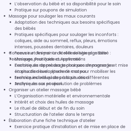
L’observation du bébé et sa disponibilité pour le soin
Pratique sur poupons de simulation
Massage pour soulager les maux courants
Adaptation des techniques aux besoins spécifiques
des bébés
Pratiques spécifiques pour soulager les inconforts :
coliques, aide au sommeil, reflux, pleurs, émotions
intenses, poussées dentaires, douleurs
Concevoir et Animer un Atelier de Massage Bébé :
Focus sur des points de réflexologie plantaire
Techniques, Pratiques et Applications
Massage pour l’aide au sommeil
Techniques de massage pour accompagner les
Exercice de rappel des techniques de massage et mise
étapes de développement moteur
en situation avec étude de cas pour mobiliser les
Exercice individuel de pratique des différentes
techniques adéquates à la situation
techniques sur poupon
Analyse de cas et résolution de problèmes
Organiser un atelier massage bébé
L’Organisation matérielle et environnementale
Intérêt et choix des huiles de massage
Le rituel de début et de fin du soin
Structuration de l’atelier dans le temps
Élaboration d’une fiche technique d’atelier
Exercice pratique d’installation et de mise en place de