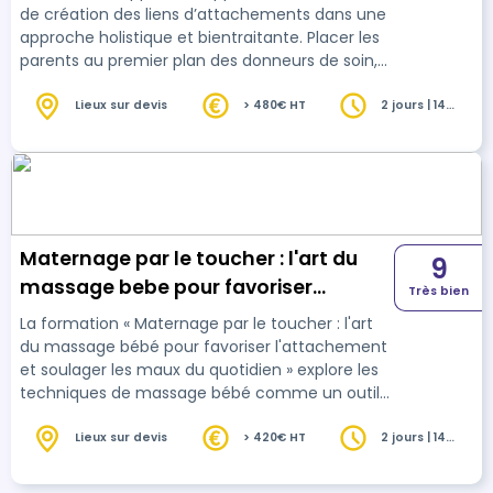
de création des liens d’attachements dans une
approche holistique et bientraitante. Placer les
parents au premier plan des donneurs de soin,
renforçant ainsi un vécu positif de leur
parentalité en construction. Cette formation
Lieux sur devis
> 480€ HT
2 jours | 14
heures
propose une vision actuelle du bain enveloppé
en tant qu’expérience émotionnelle et
sensorielle partagée entre le bébé et ses
parents, qui promeut le bien-être de chaque
acteur. Elle aborde les différentes déclinaisons
du ba…
Maternage par le toucher : l'art du
9
massage bebe pour favoriser
Très bien
l'attachement et soulager les maux
La formation « Maternage par le toucher : l'art
du quotidien - Session ILE DE LA
du massage bébé pour favoriser l'attachement
et soulager les maux du quotidien » explore les
REUNION
techniques de massage bébé comme un outil
essentiel pour renforcer le lien d'attachement
entre les parents et leur enfant dès la naissance
Lieux sur devis
> 420€ HT
2 jours | 14
heures
(à terme ou prématurée), tout en apportant un
soulagement aux inconforts quotidiens au fur