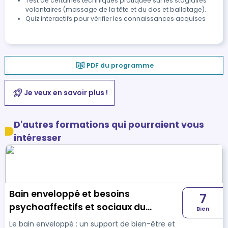
Test de certaines techniques pratiquée sur les stagiaires
volontaires (massage de la tête et du dos et ballotage).
Quiz interactifs pour vérifier les connaissances acquises
PDF du programme
Je veux en savoir plus !
D'autres formations qui pourraient vous
intéresser
Bain enveloppé et besoins
7
psychoaffectifs et sociaux du
Bien
nouveau-né
Le bain enveloppé : un support de bien-être et