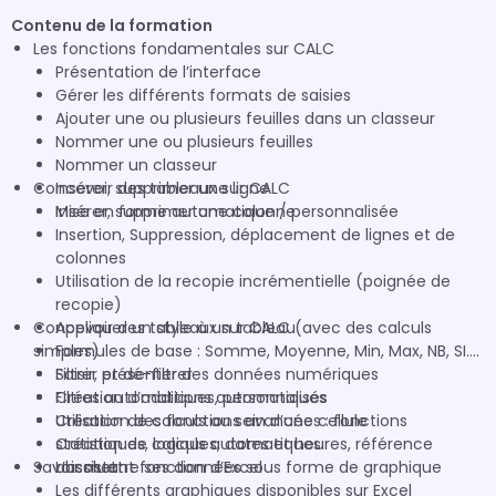
Contenu de la formation
Les fonctions fondamentales sur CALC
Présentation de l’interface
Gérer les différents formats de saisies
Ajouter une ou plusieurs feuilles dans un classeur
Nommer une ou plusieurs feuilles
Nommer un classeur
Concevoir des tableaux sur CALC
Insérer, supprimer une ligne
Insérer, supprimer une colonne
Mise en forme automatique / personnalisée
Insertion, Suppression, déplacement de lignes et de
colonnes
Utilisation de la recopie incrémentielle (poignée de
recopie)
Concevoir des tableaux sur CALC (avec des calculs
Appliquer un style à un tableau
simples)
Formules de base : Somme, Moyenne, Min, Max, NB, SI….
Filtrer et dé-filtrer
Saisir, présenter des données numériques
Filtres automatiques, personnalisés
Création d’additions automatiques
Utilisation des fonctions avancées : fonctions
Création de calculs au sein d’une cellule
statistiques, logiques, dates et heures, référence
Création de calculs automatiques
Savoir mettre ses données sous forme de graphique
absolue
L’assistant fonction d’Excel
Les différents graphiques disponibles sur Excel