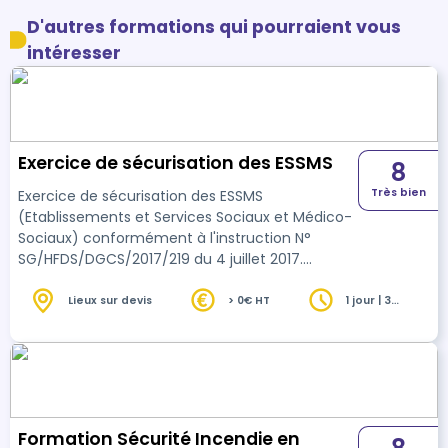
D'autres formations qui pourraient vous
intéresser
Exercice de sécurisation des ESSMS
8
Très bien
Exercice de sécurisation des ESSMS
(Etablissements et Services Sociaux et Médico-
Sociaux) conformément à l'instruction N°
SG/HFDS/DGCS/2017/219 du 4 juillet 2017.
L'exercice peut être réalisé en temps réel, de
manière inopinée ou préparée, ou encore sous
Lieux sur devis
> 0€ HT
1 jour | 3
heures
la forme d'une étude de cas "sur table". Lorsque
l'exercice est réalisé en temps réel : - Un
briefing en début d'exercice, et un débriefing en
fin d'exercice sont réalisés, - Un compte-rendu
avec le détail chronologique des évènements ,
les poi…
Formation Sécurité Incendie en