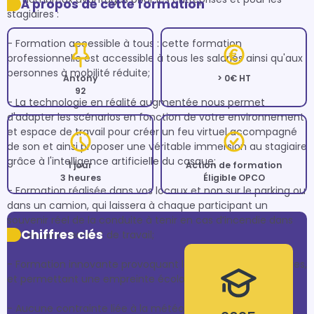
À propos de cette formation
stagiaires :

- Formation accessible à tous : cette formation 
professionnelle est accessible à tous les salariés ainsi qu'aux 
personnes à mobilité réduite; 

Antony
> 0€ HT
92
- La technologie en réalité augmentée nous permet 
d'adapter les scénarios en fonction de votre environnement 
et espace de travail pour créer un feu virtuel accompagné 
de son et ainsi proposer une véritable immersion au stagiaire 
grâce à l'intelligence artificielle du casque;

1 jour
Action de formation
3 heures
Éligible OPCO
- Formation réalisée dans vos locaux et non sur le parking ou 
dans un camion, qui laissera à chaque participant un 
souvenir réel de la conduite à tenir en cas d’incendie dans 
Chiffres clés
son environnement de travail;

- Formation innovante provoquant la curiosité des stagiaires, 
et permettant une empreinte écologique très réduite;

- Aucune contrainte liée à la météo.
