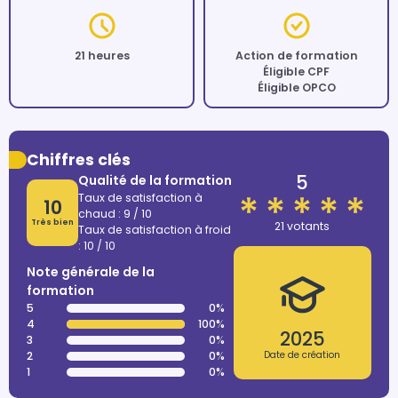
21 heures
Action de formation
Éligible CPF
Éligible OPCO
Chiffres clés
5
Qualité de la formation
Taux de satisfaction à
10
chaud : 9 / 10
Très bien
21 votants
Taux de satisfaction à froid
: 10 / 10
Note générale de la
formation
5
0%
4
100%
2025
3
0%
2
0%
Date de création
1
0%