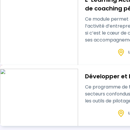
de coaching p
Ce module permet au
l’activité d’entrepr
si c’est le cœur d
ses accompagnements
preuve de capacit…
L
Développer et 
Ce programme de for
secteurs confondus,
les outils de pilota
L