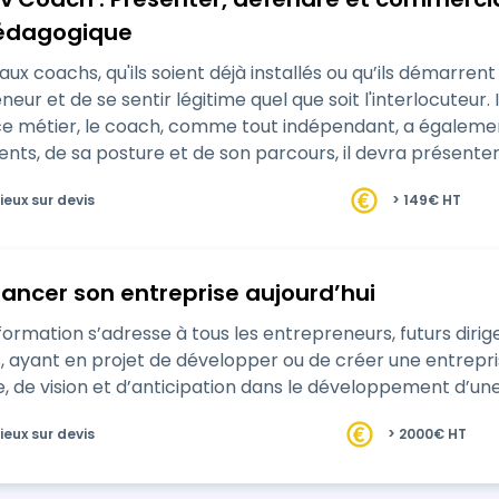
édagogique
x coachs, qu'ils soient déjà installés ou qu’ils démarren
eneur et de se sentir légitime quel que soit l'interlocuteu
e ce métier, le coach, comme tout indépendant, a égale
, de sa posture et de son parcours, il devra présenter s
ieux sur devis
> 149€ HT
lancer son entreprise aujourd’hui
mation s’adresse à tous les entrepreneurs, futurs dirig
 ayant en projet de développer ou de créer une entrepris
ge, de vision et d’anticipation dans le développement d’un
ieux sur devis
> 2000€ HT