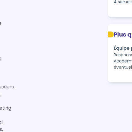
4 semai
e
Plus 
Équipe
Responsa
.
Academy 
éventuel
sseurs.
.
eting
l.
s.