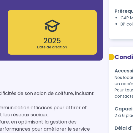
Prérequ
CAP M
BP coi
2025
Date de création
Condi
Accessi
Nos loca
un accès
Pour tous
ficités de son salon de coiffure, incluant
contacte
mmunication efficaces pour attirer et
Capaci
et les réseaux sociaux.
2 à 6 pl
fure, en optimisant la gestion des
Délai d
performances pour améliorer le service