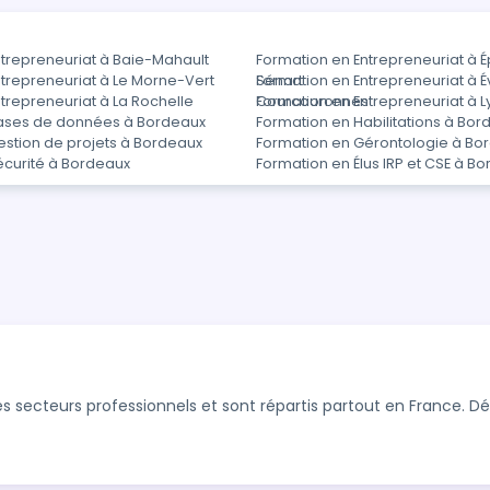
ntrepreneuriat à Baie-Mahault
Formation en Entrepreneuriat à 
trepreneuriat à Le Morne-Vert
Sénart
Formation en Entrepreneuriat à É
trepreneuriat à La Rochelle
Courcouronnes
Formation en Entrepreneuriat à L
ases de données à Bordeaux
Formation en Habilitations à Bor
estion de projets à Bordeaux
Formation en Gérontologie à Bo
écurité à Bordeaux
Formation en Élus IRP et CSE à B
s secteurs professionnels et sont répartis partout en France. 