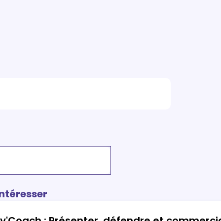
intéresser
iv'Coach : Présenter, défendre et commercial