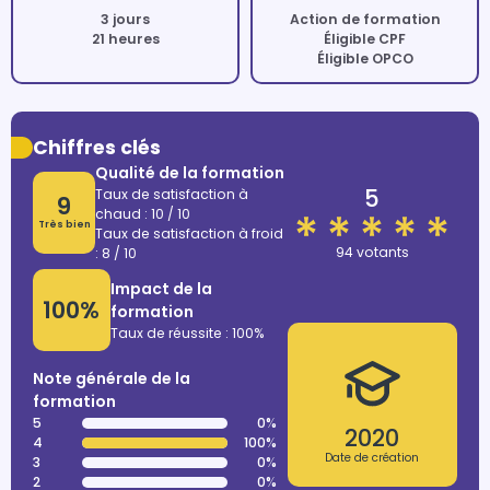
3 jours
Action de formation
21 heures
Éligible CPF
Éligible OPCO
Chiffres clés
Qualité de la formation
5
Taux de satisfaction à
9
chaud : 10 / 10
Très bien
Taux de satisfaction à froid
94 votants
: 8 / 10
Impact de la
100%
formation
Taux de réussite : 100%
Note générale de la
formation
5
0%
2020
4
100%
Date de création
3
0%
2
0%