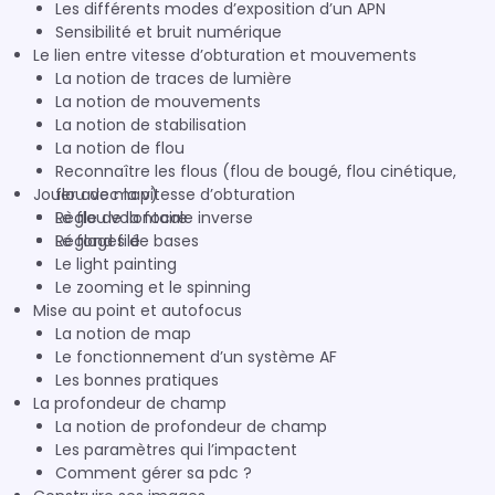
Les différents modes d’exposition d’un APN
Sensibilité et bruit numérique
Le lien entre vitesse d’obturation et mouvements
La notion de traces de lumière
La notion de mouvements
La notion de stabilisation
La notion de flou
Reconnaître les flous (flou de bougé, flou cinétique,
Jouer avec la vitesse d’obturation
flou de map)
Règle de la focale inverse
Le flou volontaire
Réglages de bases
Le fond filé
Le light painting
Le zooming et le spinning
Mise au point et autofocus
La notion de map
Le fonctionnement d’un système AF
Les bonnes pratiques
La profondeur de champ
La notion de profondeur de champ
Les paramètres qui l’impactent
Comment gérer sa pdc ?