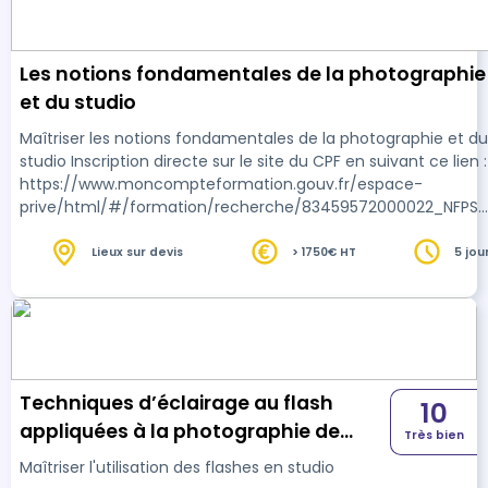
Les notions fondamentales de la photographie
et du studio
Maîtriser les notions fondamentales de la photographie et du
studio Inscription directe sur le site du CPF en suivant ce lien :
https://www.moncompteformation.gouv.fr/espace-
prive/html/#/formation/recherche/83459572000022_NFPST
BP/83459572000022_NFPST-BP
Lieux sur devis
> 1750€ HT
5 jou
Techniques d’éclairage au flash
10
appliquées à la photographie de
Très bien
studio
Maîtriser l'utilisation des flashes en studio