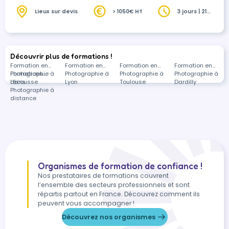
Lieux sur devis
> 1050€ HT
3 jours | 21
heures
Découvrir plus de formations !
Formation en
Formation en
Formation en
Formation en
Photographie à
Formations
Photographie à
Photographie à
Photographie à
Lécousse
dans
Lyon
Toulouse
Dardilly
Photographie à
distance
Organismes de formation de confiance !
Nos prestataires de formations couvrent
l’ensemble des secteurs professionnels et sont
répartis partout en France. Découvrez comment ils
peuvent vous accompagner !
Découvrez nos organismes